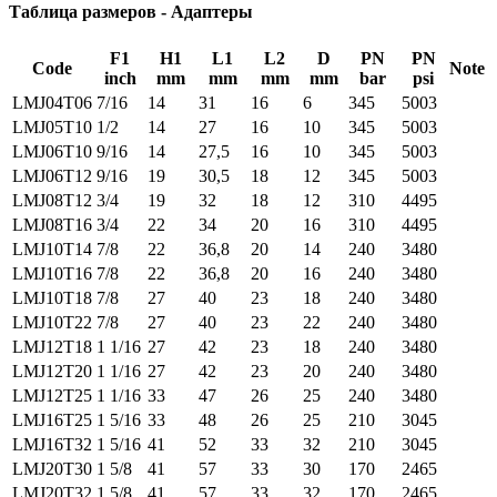
Таблица размеров - Адаптеры
F1
H1
L1
L2
D
PN
PN
Code
Note
inch
mm
mm
mm
mm
bar
psi
LMJ04T06
7/16
14
31
16
6
345
5003
LMJ05T10
1/2
14
27
16
10
345
5003
LMJ06T10
9/16
14
27,5
16
10
345
5003
LMJ06T12
9/16
19
30,5
18
12
345
5003
LMJ08T12
3/4
19
32
18
12
310
4495
LMJ08T16
3/4
22
34
20
16
310
4495
LMJ10T14
7/8
22
36,8
20
14
240
3480
LMJ10T16
7/8
22
36,8
20
16
240
3480
LMJ10T18
7/8
27
40
23
18
240
3480
LMJ10T22
7/8
27
40
23
22
240
3480
LMJ12T18
1 1/16
27
42
23
18
240
3480
LMJ12T20
1 1/16
27
42
23
20
240
3480
LMJ12T25
1 1/16
33
47
26
25
240
3480
LMJ16T25
1 5/16
33
48
26
25
210
3045
LMJ16T32
1 5/16
41
52
33
32
210
3045
LMJ20T30
1 5/8
41
57
33
30
170
2465
LMJ20T32
1 5/8
41
57
33
32
170
2465