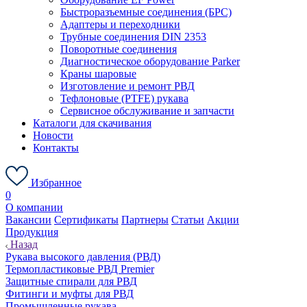
Быстроразъемные соединения (БРС)
Адаптеры и переходники
Трубные соединения DIN 2353
Поворотные соединения
Диагностическое оборудование Parker
Краны шаровые
Изготовление и ремонт РВД
Тефлоновые (PTFE) рукава
Сервисное обслуживание и запчасти
Каталоги для скачивания
Новости
Контакты
Избранное
0
О компании
Вакансии
Сертификаты
Партнеры
Статьи
Акции
Продукция
Назад
Рукава высокого давления (РВД)
Термопластиковые РВД Premier
Защитные спирали для РВД
Фитинги и муфты для РВД
Промышленные рукава