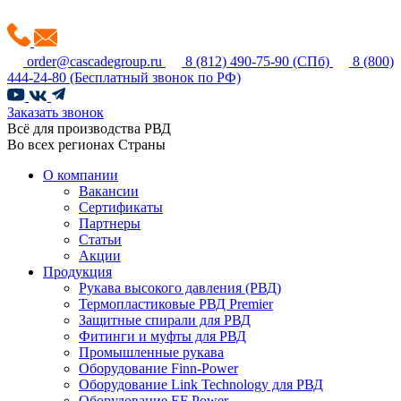
order@cascadegroup.ru
8 (812) 490-75-90
(СПб)
8 (800)
444-24-80
(Бесплатный звонок по РФ)
Заказать звонок
Всё для производства РВД
Во всех регионах Страны
О компании
Вакансии
Сертификаты
Партнеры
Статьи
Акции
Продукция
Рукава высокого давления (РВД)
Термопластиковые РВД Premier
Защитные спирали для РВД
Фитинги и муфты для РВД
Промышленные рукава
Оборудование Finn-Power
Оборудование Link Technology для РВД
Оборудование EF Power