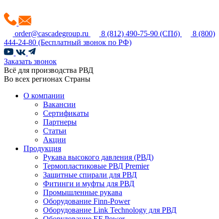
order@cascadegroup.ru
8 (812) 490-75-90
(СПб)
8 (800)
444-24-80
(Бесплатный звонок по РФ)
Заказать звонок
Всё для производства РВД
Во всех регионах Страны
О компании
Вакансии
Сертификаты
Партнеры
Статьи
Акции
Продукция
Рукава высокого давления (РВД)
Термопластиковые РВД Premier
Защитные спирали для РВД
Фитинги и муфты для РВД
Промышленные рукава
Оборудование Finn-Power
Оборудование Link Technology для РВД
Оборудование EF Power