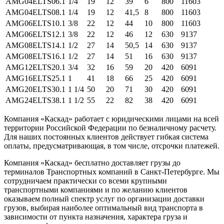
AMG04ELTS06.1
1/4
19
12
39
6
800
11603
AMG04ELTS08.1
1/4
19
12
41,5
8
800
11603
AMG06ELTS10.1
3/8
22
12
44
10
800
11603
AMG06ELTS12.1
3/8
22
12
46
12
630
9137
AMG08ELTS14.1
1/2
27
14
50,5
14
630
9137
AMG08ELTS16.1
1/2
27
14
51
16
630
9137
AMG12ELTS20.1
3/4
32
16
59
20
420
6091
AMG16ELTS25.1
1
41
18
66
25
420
6091
AMG20ELTS30.1
1 1/4
50
20
71
30
420
6091
AMG24ELTS38.1
1 1/2
55
22
82
38
420
6091
Компания «Каскад» работает с юридическими лицами на всей
территории Российской Федерации по безналичному расчету.
Для наших постоянных клиентов действует гибкая система
оплаты, предусматривающая, в том числе, отсрочки платежей.
Компания «Каскад» бесплатно доставляет грузы до
терминалов Транспортных компаний в Санкт-Петербурге. Мы
сотрудничаем практически со всеми крупными
транспортными компаниями и по желанию клиентов
оказываем полный спектр услуг по организации доставки
грузов, выбирая наиболее оптимальный вид транспорта в
зависимости от пункта назначения, характера груза и