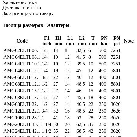
Характеристики
Доставка и оплата
Задать вопрос по товару
Таблица размеров - Адаптеры
F1
H1
L1
L2
T
PN
PN
Code
Note
inch
mm
mm
mm
mm
bar
psi
AMG02ELTL06.1
1/8
14
8
32,5
6
500
7251
AMG04ELTL08.1
1/4
19
12
41,5
8
500
7251
AMG04ELTL10.1
1/4
19
12
39,5
10
500
7251
AMG04ELTL12.1
1/4
19
12
45
12
400
5801
AMG06ELTL12.1
3/8
22
12
46
12
400
5801
AMG08ELTL12.1
1/2
27
14
48,5
12
400
5801
AMG08ELTL15.1
1/2
27
14
46
15
400
5801
AMG08ELTL18.1
1/2
27
14
45,5
18
400
5801
AMG08ELTL22.1
1/2
27
14
46,5
22
250
3626
AMG12ELTL22.1
3/4
32
16
48,5
22
250
3626
AMG16ELTL28.1
1
41
18
53
28
250
3626
AMG20ELTL35.1
1 1/4
50
20
62,5
35
250
3626
AMG24ELTL42.1
1 1/2
55
22
68,5
42
250
3626