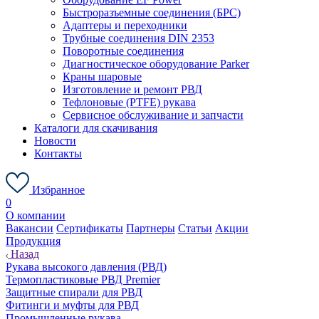
Быстроразъемные соединения (БРС)
Адаптеры и переходники
Трубные соединения DIN 2353
Поворотные соединения
Диагностическое оборудование Parker
Краны шаровые
Изготовление и ремонт РВД
Тефлоновые (PTFE) рукава
Сервисное обслуживание и запчасти
Каталоги для скачивания
Новости
Контакты
Избранное
0
О компании
Вакансии
Сертификаты
Партнеры
Статьи
Акции
Продукция
Назад
Рукава высокого давления (РВД)
Термопластиковые РВД Premier
Защитные спирали для РВД
Фитинги и муфты для РВД
Промышленные рукава