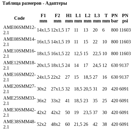
Таблица размеров - Адаптеры
F1
F2
H1
L1
L2
L3
T
PN
PN
Code
mm
mm
mm
mm
mm
mm
mm
bar
psi
AME06SMM12-
14x1,5
12x1,5
17
11
13
20
6
800
11603
2.1
AME08SMM14-
16x1,5
14x1,5
19
11
15
22
10
800
11603
2.1
AME10SMM16-
18x1,5
16x1,5
22
12,5
15
22,5
10
800
11603
2.1
AME12SMM18-
20x1,5
18x1,5
24
14
17
24,5
12
630
9137
2.1
AME16SMM22-
24x1,5
22x2
27
15
18,5
27
16
630
9137
2.1
AME20SMM27-
30x2
27x1,5
32
18,5
20,5
31
20
420
6091
2.1
AME25SMM33-
36x2
33x2
41
18,5
23
35
25
420
6091
2.1
AME30SMM42-
42x2
42x2
50
19
23,5
37
30
420
6091
2.1
AME38SMM48-
52x2
48x2
60
21,5
26
42
38
420
6091
2.1