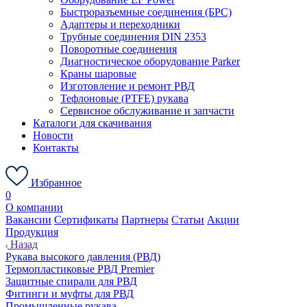
Быстроразъемные соединения (БРС)
Адаптеры и переходники
Трубные соединения DIN 2353
Поворотные соединения
Диагностическое оборудование Parker
Краны шаровые
Изготовление и ремонт РВД
Тефлоновые (PTFE) рукава
Сервисное обслуживание и запчасти
Каталоги для скачивания
Новости
Контакты
Избранное
0
О компании
Вакансии
Сертификаты
Партнеры
Статьи
Акции
Продукция
Назад
Рукава высокого давления (РВД)
Термопластиковые РВД Premier
Защитные спирали для РВД
Фитинги и муфты для РВД
Промышленные рукава