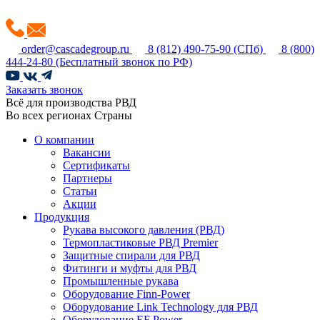
order@cascadegroup.ru
8 (812) 490-75-90
(СПб)
8 (800)
444-24-80
(Бесплатный звонок по РФ)
Заказать звонок
Всё для производства РВД
Во всех регионах Страны
О компании
Вакансии
Сертификаты
Партнеры
Статьи
Акции
Продукция
Рукава высокого давления (РВД)
Термопластиковые РВД Premier
Защитные спирали для РВД
Фитинги и муфты для РВД
Промышленные рукава
Оборудование Finn-Power
Оборудование Link Technology для РВД
Оборудование EF Power