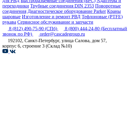
для РВД
Быстроразъемные соединения (БРС)
Адаптеры и
переходники
Трубные соединения DIN 2353
Поворотные
соединения
Диагностическое оборудование Parker
Краны
шаровые
Изготовление и ремонт РВД
Тефлоновые (PTFE)
рукава
Сервисное обслуживание и запчасти
8 (812) 490-75-90
(СПб)
8 (800) 444-24-80
(Бесплатный
звонок по РФ)
order@cascadegroup.ru
192102, Санкт-Петербург, улица Салова, дом 57,
корпус 6, строение 3 (Склад №10)