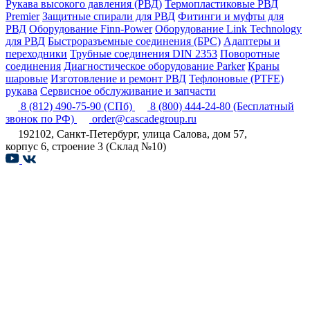
Рукава высокого давления (РВД)
Термопластиковые РВД
Premier
Защитные спирали для РВД
Фитинги и муфты для
РВД
Оборудование Finn-Power
Оборудование Link Technology
для РВД
Быстроразъемные соединения (БРС)
Адаптеры и
переходники
Трубные соединения DIN 2353
Поворотные
соединения
Диагностическое оборудование Parker
Краны
шаровые
Изготовление и ремонт РВД
Тефлоновые (PTFE)
рукава
Сервисное обслуживание и запчасти
8 (812) 490-75-90
(СПб)
8 (800) 444-24-80
(Бесплатный
звонок по РФ)
order@cascadegroup.ru
192102, Санкт-Петербург, улица Салова, дом 57,
корпус 6, строение 3 (Склад №10)