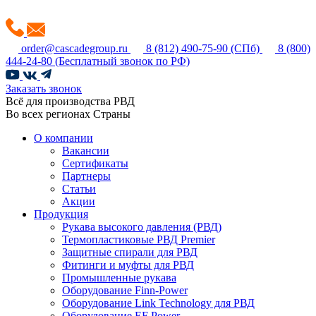
order@cascadegroup.ru
8 (812) 490-75-90
(СПб)
8 (800)
444-24-80
(Бесплатный звонок по РФ)
Заказать звонок
Всё для производства РВД
Во всех регионах Страны
О компании
Вакансии
Сертификаты
Партнеры
Статьи
Акции
Продукция
Рукава высокого давления (РВД)
Термопластиковые РВД Premier
Защитные спирали для РВД
Фитинги и муфты для РВД
Промышленные рукава
Оборудование Finn-Power
Оборудование Link Technology для РВД
Оборудование EF Power