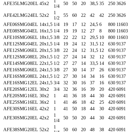
1
AFE35LMG20EL
45x2
50
50
20
38,5
35
250
3626
1/4
1
AFE42LMG24EL
52x2
55
60
22
42
42
250
3626
1/2
AFE06SMG04EL
14x1,5
1/4
19
17
12
24,5
6
800
11603
AFE08SMG04EL
16x1,5
1/4
19
19
12
27
8
800
11603
AFE10SMG06EL
18x1,5
3/8
22
22
12
29,5
10
800
11603
AFE12SMG04EL
20x1,5
1/4
19
24
12
31,5
12
630
9137
AFE12SMG06EL
20x1,5
3/8
22
24
12
31,5
12
630
9137
AFE12SMG08EL
20x1,5
1/2
27
24
14
32
12
630
9137
AFE14SMG08EL
22x1,5
1/2
27
27
14
33,5
14
630
9137
AFE16SMG06EL
24x1,5
3/8
27
30
14
37
26
630
9137
AFE16SMG08EL
24x1,5
1/2
27
30
14
34
16
630
9137
AFE16SMG12EL
24x1,5
3/4
32
30
16
37
16
630
9137
AFE20SMG12EL
30x2
3/4
32
36
16
39
20
420
6091
AFE20SMG16EL
30x2
1
41
36
18
44
30
420
6091
AFE25SMG16EL
36x2
1
41
46
18
42
25
420
6091
AFE30SMG16EL
42x2
1
41
50
18
44
30
420
6091
1
AFE30SMG20EL
42x2
50
50
20
44
30
420
6091
1/4
1
AFE38SMG20EL
52x2
50
60
20
48
38
420
6091