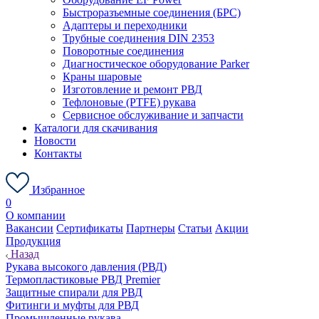
Быстроразъемные соединения (БРС)
Адаптеры и переходники
Трубные соединения DIN 2353
Поворотные соединения
Диагностическое оборудование Parker
Краны шаровые
Изготовление и ремонт РВД
Тефлоновые (PTFE) рукава
Сервисное обслуживание и запчасти
Каталоги для скачивания
Новости
Контакты
Избранное
0
О компании
Вакансии
Сертификаты
Партнеры
Статьи
Акции
Продукция
Назад
Рукава высокого давления (РВД)
Термопластиковые РВД Premier
Защитные спирали для РВД
Фитинги и муфты для РВД
Промышленные рукава