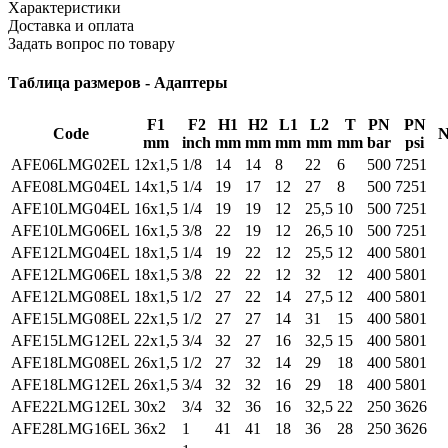
Характеристики
Доставка и оплата
Задать вопрос по товару
Таблица размеров - Адаптеры
F1
F2
H1
H2
L1
L2
T
PN
PN
Code
N
mm
inch
mm
mm
mm
mm
mm
bar
psi
AFE06LMG02EL
12x1,5
1/8
14
14
8
22
6
500
7251
AFE08LMG04EL
14x1,5
1/4
19
17
12
27
8
500
7251
AFE10LMG04EL
16x1,5
1/4
19
19
12
25,5
10
500
7251
AFE10LMG06EL
16x1,5
3/8
22
19
12
26,5
10
500
7251
AFE12LMG04EL
18x1,5
1/4
19
22
12
25,5
12
400
5801
AFE12LMG06EL
18x1,5
3/8
22
22
12
32
12
400
5801
AFE12LMG08EL
18x1,5
1/2
27
22
14
27,5
12
400
5801
AFE15LMG08EL
22x1,5
1/2
27
27
14
31
15
400
5801
AFE15LMG12EL
22x1,5
3/4
32
27
16
32,5
15
400
5801
AFE18LMG08EL
26x1,5
1/2
27
32
14
29
18
400
5801
AFE18LMG12EL
26x1,5
3/4
32
32
16
29
18
400
5801
AFE22LMG12EL
30x2
3/4
32
36
16
32,5
22
250
3626
AFE28LMG16EL
36x2
1
41
41
18
36
28
250
3626