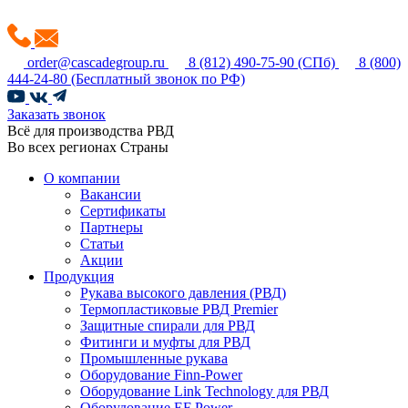
order@cascadegroup.ru
8 (812) 490-75-90
(СПб)
8 (800)
444-24-80
(Бесплатный звонок по РФ)
Заказать звонок
Всё для производства РВД
Во всех регионах Страны
О компании
Вакансии
Сертификаты
Партнеры
Статьи
Акции
Продукция
Рукава высокого давления (РВД)
Термопластиковые РВД Premier
Защитные спирали для РВД
Фитинги и муфты для РВД
Промышленные рукава
Оборудование Finn-Power
Оборудование Link Technology для РВД
Оборудование EF Power