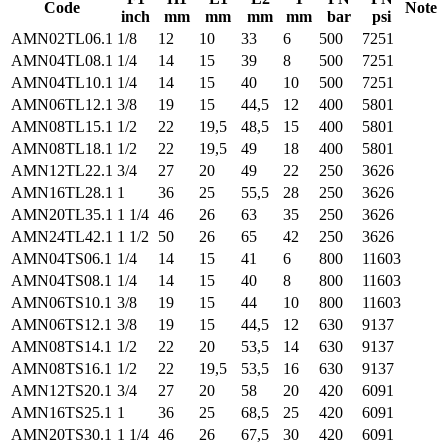
Code
Note
inch
mm
mm
mm
mm
bar
psi
AMN02TL06.1
1/8
12
10
33
6
500
7251
AMN04TL08.1
1/4
14
15
39
8
500
7251
AMN04TL10.1
1/4
14
15
40
10
500
7251
AMN06TL12.1
3/8
19
15
44,5
12
400
5801
AMN08TL15.1
1/2
22
19,5
48,5
15
400
5801
AMN08TL18.1
1/2
22
19,5
49
18
400
5801
AMN12TL22.1
3/4
27
20
49
22
250
3626
AMN16TL28.1
1
36
25
55,5
28
250
3626
AMN20TL35.1
1 1/4
46
26
63
35
250
3626
AMN24TL42.1
1 1/2
50
26
65
42
250
3626
AMN04TS06.1
1/4
14
15
41
6
800
11603
AMN04TS08.1
1/4
14
15
40
8
800
11603
AMN06TS10.1
3/8
19
15
44
10
800
11603
AMN06TS12.1
3/8
19
15
44,5
12
630
9137
AMN08TS14.1
1/2
22
20
53,5
14
630
9137
AMN08TS16.1
1/2
22
19,5
53,5
16
630
9137
AMN12TS20.1
3/4
27
20
58
20
420
6091
AMN16TS25.1
1
36
25
68,5
25
420
6091
AMN20TS30.1
1 1/4
46
26
67,5
30
420
6091