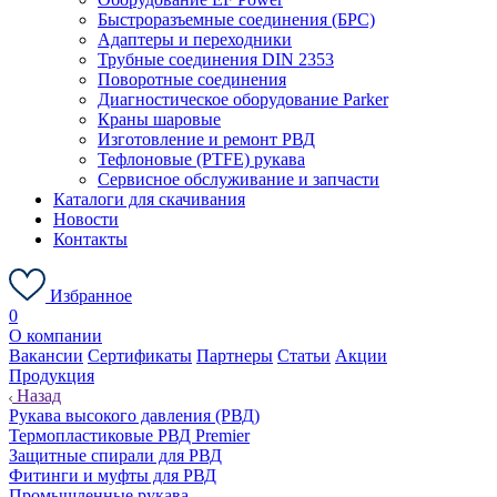
Быстроразъемные соединения (БРС)
Адаптеры и переходники
Трубные соединения DIN 2353
Поворотные соединения
Диагностическое оборудование Parker
Краны шаровые
Изготовление и ремонт РВД
Тефлоновые (PTFE) рукава
Сервисное обслуживание и запчасти
Каталоги для скачивания
Новости
Контакты
Избранное
0
О компании
Вакансии
Сертификаты
Партнеры
Статьи
Акции
Продукция
Назад
Рукава высокого давления (РВД)
Термопластиковые РВД Premier
Защитные спирали для РВД
Фитинги и муфты для РВД
Промышленные рукава