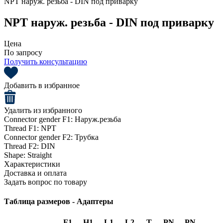
NPT наруж. резьба - DIN под приварку
NPT наруж. резьба - DIN под приварку
Цена
По запросу
Получить консультацию
Добавить в избранное
Удалить из избранного
Connector gender F1:
Наруж.резьба
Thread F1:
NPT
Connector gender F2:
Трубка
Thread F2:
DIN
Shape:
Straight
Характеристики
Доставка и оплата
Задать вопрос по товару
Таблица размеров - Адаптеры
F1
H1
L1
L2
T
PN
PN