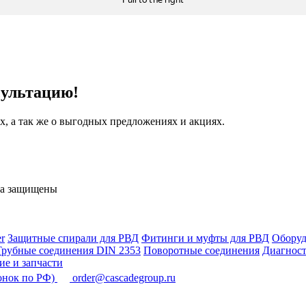
сультацию!
, а так же о выгодных предложениях и акциях.
ва защищены
r
Защитные спирали для РВД
Фитинги и муфты для РВД
Оборуд
Трубные соединения DIN 2353
Поворотные соединения
Диагност
е и запчасти
онок по РФ)
order@cascadegroup.ru