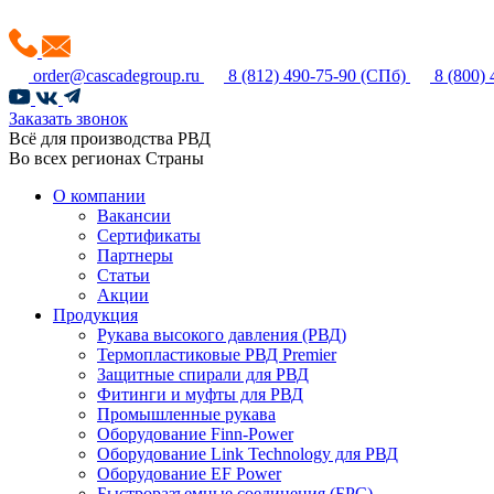
order@cascadegroup.ru
8 (812) 490-75-90
(СПб)
8 (800)
Заказать звонок
Всё для производства РВД
Во всех регионах Страны
О компании
Вакансии
Сертификаты
Партнеры
Статьи
Акции
Продукция
Рукава высокого давления (РВД)
Термопластиковые РВД Premier
Защитные спирали для РВД
Фитинги и муфты для РВД
Промышленные рукава
Оборудование Finn-Power
Оборудование Link Technology для РВД
Оборудование EF Power
Быстроразъемные соединения (БРС)