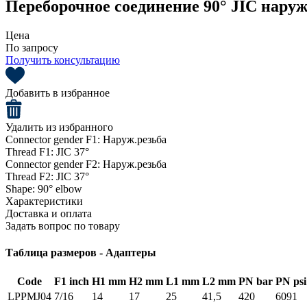
Переборочное соединение 90° JIC наруж.
Цена
По запросу
Получить консультацию
Добавить в избранное
Удалить из избранного
Connector gender F1:
Наруж.резьба
Thread F1:
JIC 37°
Connector gender F2:
Наруж.резьба
Thread F2:
JIC 37°
Shape:
90° elbow
Характеристики
Доставка и оплата
Задать вопрос по товару
Таблица размеров - Адаптеры
Code
F1 inch
H1 mm
H2 mm
L1 mm
L2 mm
PN bar
PN psi
LPPMJ04
7/16
14
17
25
41,5
420
6091