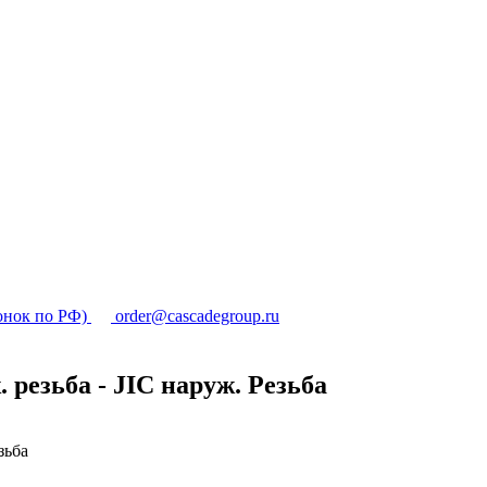
онок по РФ)
order@cascadegroup.ru
 резьба - JIC наруж. Резьба
зьба