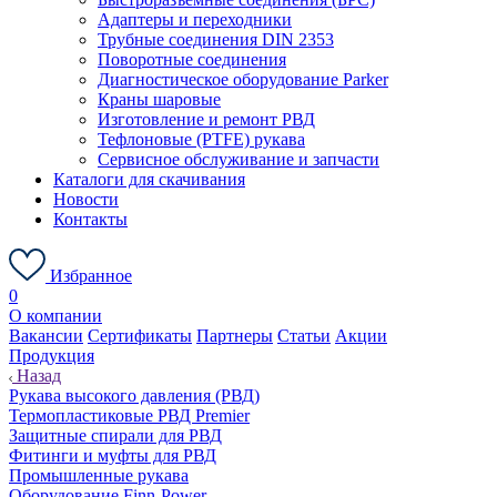
Адаптеры и переходники
Трубные соединения DIN 2353
Поворотные соединения
Диагностическое оборудование Parker
Краны шаровые
Изготовление и ремонт РВД
Тефлоновые (PTFE) рукава
Сервисное обслуживание и запчасти
Каталоги для скачивания
Новости
Контакты
Избранное
0
О компании
Вакансии
Сертификаты
Партнеры
Статьи
Акции
Продукция
Назад
Рукава высокого давления (РВД)
Термопластиковые РВД Premier
Защитные спирали для РВД
Фитинги и муфты для РВД
Промышленные рукава
Оборудование Finn-Power