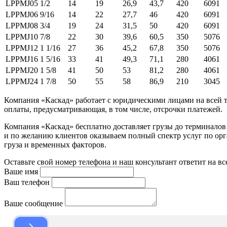
LPPMJ05
1/2
14
19
26,9
43,7
420
6091
LPPMJ06
9/16
14
22
27,7
46
420
6091
LPPMJ08
3/4
19
24
31,5
50
420
6091
LPPMJ10
7/8
22
30
39,6
60,5
350
5076
LPPMJ12
1 1/16
27
36
45,2
67,8
350
5076
LPPMJ16
1 5/16
33
41
49,3
71,1
280
4061
LPPMJ20
1 5/8
41
50
53
81,2
280
4061
LPPMJ24
1 7/8
50
55
58
86,9
210
3045
Компания «Каскад» работает с юридическими лицами на всей т
оплаты, предусматривающая, в том числе, отсрочки платежей.
Компания «Каскад» бесплатно доставляет грузы до терминало
и по желанию клиентов оказываем полный спектр услуг по орга
груза и временных факторов.
Оставьте свой номер телефона и наш консультант ответит на в
Ваше имя
Ваш телефон
Ваше сообщение