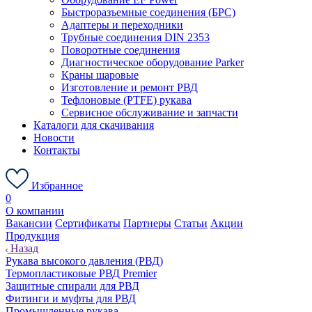
Быстроразъемные соединения (БРС)
Адаптеры и переходники
Трубные соединения DIN 2353
Поворотные соединения
Диагностическое оборудование Parker
Краны шаровые
Изготовление и ремонт РВД
Тефлоновые (PTFE) рукава
Сервисное обслуживание и запчасти
Каталоги для скачивания
Новости
Контакты
Избранное
0
О компании
Вакансии
Сертификаты
Партнеры
Статьи
Акции
Продукция
Назад
Рукава высокого давления (РВД)
Термопластиковые РВД Premier
Защитные спирали для РВД
Фитинги и муфты для РВД
Промышленные рукава