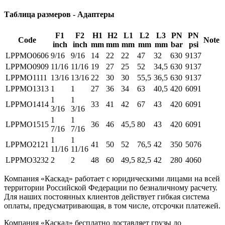
Таблица размеров - Адаптеры
F1
F2
H1
H2
L1
L2
L3
PN
PN
Code
Note
inch
inch
mm
mm
mm
mm
mm
bar
psi
LPPMO0606
9/16
9/16
14
22
22
47
32
630
9137
LPPMO0909
11/16
11/16
19
27
25
52
34,5
630
9137
LPPMO1111
13/16
13/16
22
30
30
55,5
36,5
630
9137
LPPMO1313
1
1
27
36
34
63
40,5
420
6091
1
1
LPPMO1414
33
41
42
67
43
420
6091
3/16
3/16
1
1
LPPMO1515
36
46
45,5
80
43
420
6091
7/16
7/16
1
1
LPPMO2121
41
50
52
76,5
42
350
5076
11/16
11/16
LPPMO3232
2
2
48
60
49,5
82,5
42
280
4060
Компания «Каскад» работает с юридическими лицами на всей
территории Российской Федерации по безналичному расчету.
Для наших постоянных клиентов действует гибкая система
оплаты, предусматривающая, в том числе, отсрочки платежей.
Компания «Каскад» бесплатно доставляет грузы до