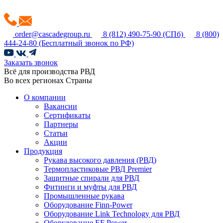
order@cascadegroup.ru
8 (812) 490-75-90
(СПб)
8 (800)
444-24-80
(Бесплатный звонок по РФ)
Заказать звонок
Всё для производства РВД
Во всех регионах Страны
О компании
Вакансии
Сертификаты
Партнеры
Статьи
Акции
Продукция
Рукава высокого давления (РВД)
Термопластиковые РВД Premier
Защитные спирали для РВД
Фитинги и муфты для РВД
Промышленные рукава
Оборудование Finn-Power
Оборудование Link Technology для РВД
Оборудование EF Power