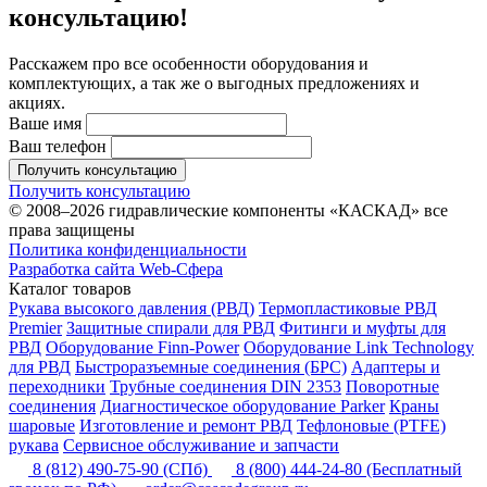
консультацию!
Расскажем про все особенности оборудования и
комплектующих, а так же о выгодных предложениях и
акциях.
Ваше имя
Ваш телефон
Получить консультацию
Получить консультацию
© 2008–2026 гидравлические компоненты «КАСКАД» все
права защищены
Политика конфиденциальности
Разработка сайта Web-Сфера
Каталог товаров
Рукава высокого давления (РВД)
Термопластиковые РВД
Premier
Защитные спирали для РВД
Фитинги и муфты для
РВД
Оборудование Finn-Power
Оборудование Link Technology
для РВД
Быстроразъемные соединения (БРС)
Адаптеры и
переходники
Трубные соединения DIN 2353
Поворотные
соединения
Диагностическое оборудование Parker
Краны
шаровые
Изготовление и ремонт РВД
Тефлоновые (PTFE)
рукава
Сервисное обслуживание и запчасти
8 (812) 490-75-90
(СПб)
8 (800) 444-24-80
(Бесплатный