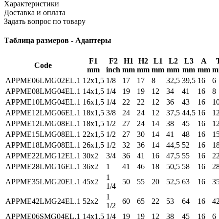
Характеристики
Доставка и оплата
Задать вопрос по товару
Таблица размеров - Адаптеры
F1
F2
H1
H2
L1
L2
L3
A
Code
mm
inch
mm
mm
mm
mm
mm
mm
m
APPME06LMG02EL.1
12x1,5
1/8
17
17
8
32,5
39,5
16
6
APPME08LMG04EL.1
14x1,5
1/4
19
19
12
34
41
16
8
APPME10LMG04EL.1
16x1,5
1/4
22
22
12
36
43
16
1
APPME12LMG06EL.1
18x1,5
3/8
24
24
12
37,5
44,5
16
1
APPME12LMG08EL.1
18x1,5
1/2
27
24
14
38
45
16
1
APPME15LMG08EL.1
22x1,5
1/2
27
30
14
41
48
16
1
APPME18LMG08EL.1
26x1,5
1/2
32
36
14
44,5
52
16
1
APPME22LMG12EL.1
30x2
3/4
36
41
16
47,5
55
16
2
APPME28LMG16EL.1
36x2
1
41
46
18
50,5
58
16
2
1
APPME35LMG20EL.1
45x2
50
55
20
52,5
63
16
3
1/4
1
APPME42LMG24EL.1
52x2
60
65
22
53
64
16
4
1/2
APPME06SMG04EL.1
14x1,5
1/4
19
19
12
38
45
16
6