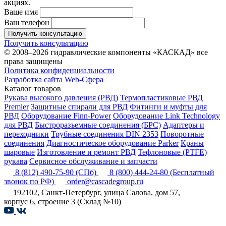
акциях.
Ваше имя
Ваш телефон
Получить консультацию
Получить консультацию
© 2008–2026 гидравлические компоненты «КАСКАД» все
права защищены
Политика конфиденциальности
Разработка сайта Web-Сфера
Каталог товаров
Рукава высокого давления (РВД)
Термопластиковые РВД
Premier
Защитные спирали для РВД
Фитинги и муфты для
РВД
Оборудование Finn-Power
Оборудование Link Technology
для РВД
Быстроразъемные соединения (БРС)
Адаптеры и
переходники
Трубные соединения DIN 2353
Поворотные
соединения
Диагностическое оборудование Parker
Краны
шаровые
Изготовление и ремонт РВД
Тефлоновые (PTFE)
рукава
Сервисное обслуживание и запчасти
8 (812) 490-75-90
(СПб)
8 (800) 444-24-80
(Бесплатный
звонок по РФ)
order@cascadegroup.ru
192102, Санкт-Петербург, улица Салова, дом 57,
корпус 6, строение 3 (Склад №10)