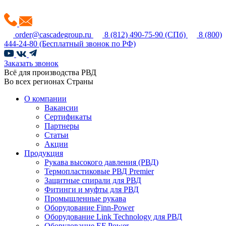
order@cascadegroup.ru
8 (812) 490-75-90
(СПб)
8 (800)
444-24-80
(Бесплатный звонок по РФ)
Заказать звонок
Всё для производства РВД
Во всех регионах Страны
О компании
Вакансии
Сертификаты
Партнеры
Статьи
Акции
Продукция
Рукава высокого давления (РВД)
Термопластиковые РВД Premier
Защитные спирали для РВД
Фитинги и муфты для РВД
Промышленные рукава
Оборудование Finn-Power
Оборудование Link Technology для РВД
Оборудование EF Power