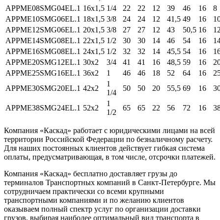
APPME08SMG04EL.1
16x1,5
1/4
22
22
12
39
46
16
8
APPME10SMG06EL.1
18x1,5
3/8
24
24
12
41,5
49
16
1
APPME12SMG06EL.1
20x1,5
3/8
27
27
12
43
50,5
16
1
APPME14SMG08EL.1
22x1,5
1/2
30
30
14
46
54
16
1
APPME16SMG08EL.1
24x1,5
1/2
32
32
14
45,5
54
16
1
APPME20SMG12EL.1
30x2
3/4
41
41
16
48,5
59
16
2
APPME25SMG16EL.1
36x2
1
46
46
18
52
64
16
2
1
APPME30SMG20EL.1
42x2
50
50
20
55,5
69
16
3
1/4
1
APPME38SMG24EL.1
52x2
65
65
22
56
72
16
3
1/2
Компания «Каскад» работает с юридическими лицами на всей
территории Российской Федерации по безналичному расчету.
Для наших постоянных клиентов действует гибкая система
оплаты, предусматривающая, в том числе, отсрочки платежей.
Компания «Каскад» бесплатно доставляет грузы до
терминалов Транспортных компаний в Санкт-Петербурге. Мы
сотрудничаем практически со всеми крупными
транспортными компаниями и по желанию клиентов
оказываем полный спектр услуг по организации доставки
грузов, выбирая наиболее оптимальный вид транспорта в