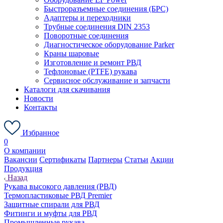
Быстроразъемные соединения (БРС)
Адаптеры и переходники
Трубные соединения DIN 2353
Поворотные соединения
Диагностическое оборудование Parker
Краны шаровые
Изготовление и ремонт РВД
Тефлоновые (PTFE) рукава
Сервисное обслуживание и запчасти
Каталоги для скачивания
Новости
Контакты
Избранное
0
О компании
Вакансии
Сертификаты
Партнеры
Статьи
Акции
Продукция
Назад
Рукава высокого давления (РВД)
Термопластиковые РВД Premier
Защитные спирали для РВД
Фитинги и муфты для РВД
Промышленные рукава