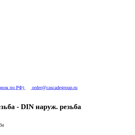
онок по РФ)
order@cascadegroup.ru
зьба - DIN наруж. резьба
ба