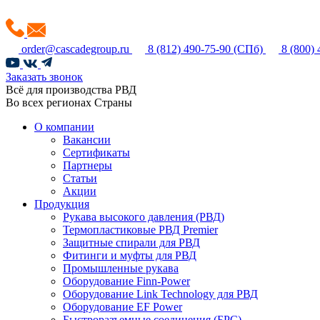
order@cascadegroup.ru
8 (812) 490-75-90
(СПб)
8 (800)
Заказать звонок
Всё для производства РВД
Во всех регионах Страны
О компании
Вакансии
Сертификаты
Партнеры
Статьи
Акции
Продукция
Рукава высокого давления (РВД)
Термопластиковые РВД Premier
Защитные спирали для РВД
Фитинги и муфты для РВД
Промышленные рукава
Оборудование Finn-Power
Оборудование Link Technology для РВД
Оборудование EF Power
Быстроразъемные соединения (БРС)