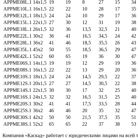
APPME08L.1
14x1,5
19
19
8
27
15
34
APPME10L.1
16x1,5
22
22
10
28
17
35
APPME12L.1
18x1,5
24
24
10
29
17
36
APPME15L.1
22x1,5
27
30
12
31
19
38
APPME18L.1
26x1,5
32
36
13,5
32,5
21
40
APPME22L.1
30x2
36
41
16,5
34,5
24
42
APPME28L.1
36x2
41
46
18,5
35,5
26
43
APPME35L.1
45x2
50
55
18,5
36,5
29
47
APPME42L.1
52x2
60
65
19
36
30
47
APPME06S.1
14x1,5
19
19
12
29
19
36
APPME08S.1
16x1,5
22
22
13
29
20
36
APPME10S.1
18x1,5
24
24
14,5
29,5
22
37
APPME12S.1
20x1,5
27
27
14,5
30,5
22
38
APPME14S.1
22x1,5
30
30
17
32
25
40
APPME16S.1
24x1,5
32
32
16,5
31,5
25
40
APPME20S.1
30x2
41
41
17,5
33,5
28
44
APPME25S.1
36x2
46
46
20
35
32
47
APPME30S.1
42x2
50
50
21,5
37,5
35
51
APPME38S.1
52x2
65
65
22
37
38
53
Компания «Каскад» работает с юридическими лицами на всей т