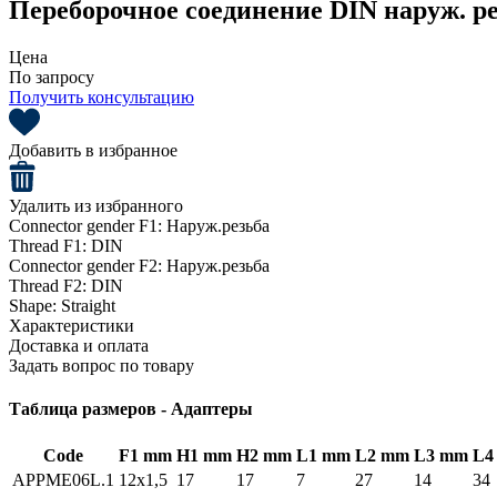
Переборочное соединение DIN наруж. ре
Цена
По запросу
Получить консультацию
Добавить в избранное
Удалить из избранного
Connector gender F1:
Наруж.резьба
Thread F1:
DIN
Connector gender F2:
Наруж.резьба
Thread F2:
DIN
Shape:
Straight
Характеристики
Доставка и оплата
Задать вопрос по товару
Таблица размеров - Адаптеры
Code
F1 mm
H1 mm
H2 mm
L1 mm
L2 mm
L3 mm
L4
APPME06L.1
12x1,5
17
17
7
27
14
34