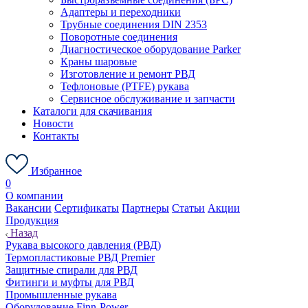
Адаптеры и переходники
Трубные соединения DIN 2353
Поворотные соединения
Диагностическое оборудование Parker
Краны шаровые
Изготовление и ремонт РВД
Тефлоновые (PTFE) рукава
Сервисное обслуживание и запчасти
Каталоги для скачивания
Новости
Контакты
Избранное
0
О компании
Вакансии
Сертификаты
Партнеры
Статьи
Акции
Продукция
Назад
Рукава высокого давления (РВД)
Термопластиковые РВД Premier
Защитные спирали для РВД
Фитинги и муфты для РВД
Промышленные рукава
Оборудование Finn-Power