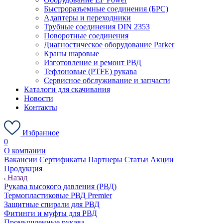
Быстроразъемные соединения (БРС)
Адаптеры и переходники
Трубные соединения DIN 2353
Поворотные соединения
Диагностическое оборудование Parker
Краны шаровые
Изготовление и ремонт РВД
Тефлоновые (PTFE) рукава
Сервисное обслуживание и запчасти
Каталоги для скачивания
Новости
Контакты
Избранное
0
О компании
Вакансии
Сертификаты
Партнеры
Статьи
Акции
Продукция
Назад
Рукава высокого давления (РВД)
Термопластиковые РВД Premier
Защитные спирали для РВД
Фитинги и муфты для РВД
Промышленные рукава