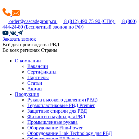
order@cascadegroup.ru
8 (812) 490-75-90
(СПб)
8 (800)
444-24-80
(Бесплатный звонок по РФ)
Заказать звонок
Всё для производства РВД
Во всех регионах Страны
О компании
Вакансии
Сертификаты
Партнеры
Статьи
Акции
Продукция
Рукава высокого давления (РВД)
Термопластиковые РВД Premier
Защитные спирали для РВД
Фитинги и муфты для РВД
Промышленные рукава
Оборудование Finn-Power
Оборудование Link Technology для РВД
Оборудование EF Power