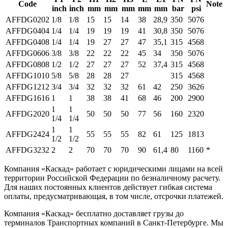
Code
Note
inch
inch
mm
mm
mm
mm
mm
bar
psi
AFFDG0202
1/8
1/8
15
15
14
38
28,9
350
5076
AFFDG0404
1/4
1/4
19
19
19
41
30,8
350
5076
AFFDG0408
1/4
1/4
19
27
27
47
35,1
315
4568
AFFDG0606
3/8
3/8
22
22
22
45
34
350
5076
AFFDG0808
1/2
1/2
27
27
27
52
37,4
315
4568
AFFDG1010
5/8
5/8
28
28
27
315
4568
AFFDG1212
3/4
3/4
32
32
32
61
42
250
3626
AFFDG1616
1
1
38
38
41
68
46
200
2900
1
1
AFFDG2020
50
50
50
77
56
160
2320
1/4
1/4
1
1
AFFDG2424
55
55
55
82
61
125
1813
1/2
1/2
AFFDG3232
2
2
70
70
70
90
61,4
80
1160
*
Компания «Каскад» работает с юридическими лицами на всей
территории Российской Федерации по безналичному расчету.
Для наших постоянных клиентов действует гибкая система
оплаты, предусматривающая, в том числе, отсрочки платежей.
Компания «Каскад» бесплатно доставляет грузы до
терминалов Транспортных компаний в Санкт-Петербурге. Мы