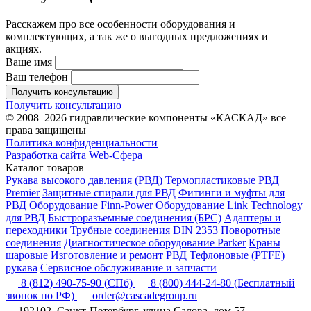
Расскажем про все особенности оборудования и
комплектующих, а так же о выгодных предложениях и
акциях.
Ваше имя
Ваш телефон
Получить консультацию
Получить консультацию
© 2008–2026 гидравлические компоненты «КАСКАД» все
права защищены
Политика конфиденциальности
Разработка сайта Web-Сфера
Каталог товаров
Рукава высокого давления (РВД)
Термопластиковые РВД
Premier
Защитные спирали для РВД
Фитинги и муфты для
РВД
Оборудование Finn-Power
Оборудование Link Technology
для РВД
Быстроразъемные соединения (БРС)
Адаптеры и
переходники
Трубные соединения DIN 2353
Поворотные
соединения
Диагностическое оборудование Parker
Краны
шаровые
Изготовление и ремонт РВД
Тефлоновые (PTFE)
рукава
Сервисное обслуживание и запчасти
8 (812) 490-75-90
(СПб)
8 (800) 444-24-80
(Бесплатный
звонок по РФ)
order@cascadegroup.ru
192102, Санкт-Петербург, улица Салова, дом 57,