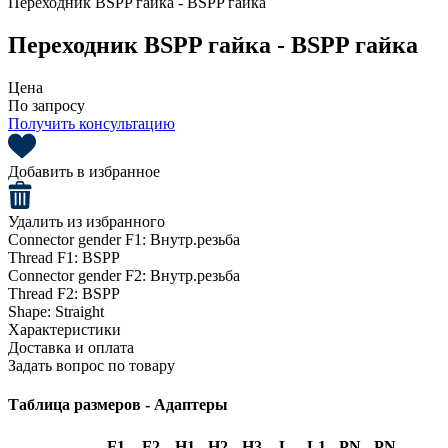
Переходник BSPP гайка - BSPP гайка
Переходник BSPP гайка - BSPP гайка
Цена
По запросу
Получить консультацию
Добавить в избранное
Удалить из избранного
Connector gender F1:
Внутр.резьба
Thread F1:
BSPP
Connector gender F2:
Внутр.резьба
Thread F2:
BSPP
Shape:
Straight
Характеристики
Доставка и оплата
Задать вопрос по товару
Таблица размеров - Адаптеры
F1
F2
H1
H2
H3
L
L1
PN
PN