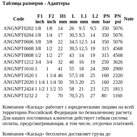
Таблица размеров - Адаптеры
F1
F2
H1
L
L1
L2
PN
PN
Code
Note
inch
inch
mm
mm
mm
mm
bar
psi
ANGNPT0202
1/8
1/8
14
26
9.5
9,5
350
5076
ANGNPT0204
1/8
1/4
17
30,5
9,5
14
350
5076
ANGNPT0606
3/8
3/8
22
34.5
12.5
14
350
5076
ANGNPT0608
3/8
1/2
22
39,5
12,5
19
315
4568
ANGNPT0808
1/2
1/2
27
43
14
19
315
4568
ANGNPT1212
3/4
3/4
32
46
16
19
250
3626
ANGNPT1616
1
1
41
55
18
24
200
2900
ANGNPT1620
1
1 1/4
46
57,5
18
25
160
2320
ANGNPT2020
1 1/4
1 1/4
50
59.5
20
25
160
2320
ANGNPT2424
1 1/2
1 1/2
55
58
21
23
125
1813
ANGNPT3232
2
2
70
70,5
25
27
80
1160
Компания «Каскад» работает с юридическими лицами на всей
территории Российской Федерации по безналичному расчету.
Для наших постоянных клиентов действует гибкая система
оплаты, предусматривающая, в том числе, отсрочки платежей.
Компания «Каскад» бесплатно доставляет грузы до