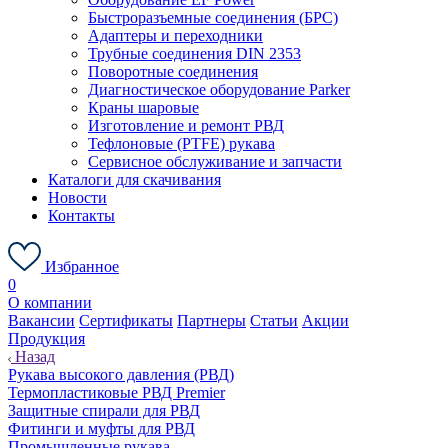
Быстроразъемные соединения (БРС)
Адаптеры и переходники
Трубные соединения DIN 2353
Поворотные соединения
Диагностическое оборудование Parker
Краны шаровые
Изготовление и ремонт РВД
Тефлоновые (PTFE) рукава
Сервисное обслуживание и запчасти
Каталоги для скачивания
Новости
Контакты
Избранное
0
О компании
Вакансии
Сертификаты
Партнеры
Статьи
Акции
Продукция
Назад
Рукава высокого давления (РВД)
Термопластиковые РВД Premier
Защитные спирали для РВД
Фитинги и муфты для РВД
Промышленные рукава