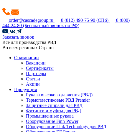
order@cascadegroup.ru
8 (812) 490-75-90
(СПб)
8 (800)
444-24-80
(Бесплатный звонок по РФ)
Заказать звонок
Всё для производства РВД
Во всех регионах Страны
О компании
Вакансии
Сертификаты
Партнеры
Статьи
Акции
Продукция
Рукава высокого давления (РВД)
Термопластиковые РВД Premier
Защитные спирали для РВД
Фитинги и муфты для РВД
Промышленные рукава
Оборудование Finn-Power
Оборудование Link Technology для РВД
Оборудование EF Power