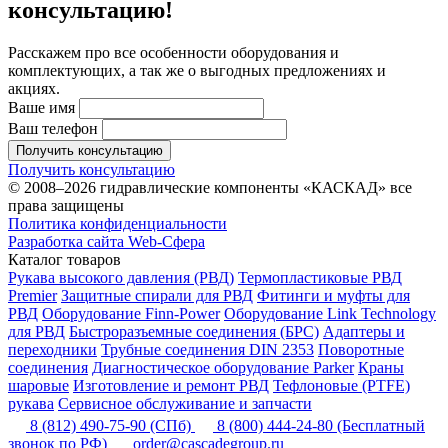
консультацию!
Расскажем про все особенности оборудования и
комплектующих, а так же о выгодных предложениях и
акциях.
Ваше имя
Ваш телефон
Получить консультацию
Получить консультацию
© 2008–2026 гидравлические компоненты «КАСКАД» все
права защищены
Политика конфиденциальности
Разработка сайта Web-Сфера
Каталог товаров
Рукава высокого давления (РВД)
Термопластиковые РВД
Premier
Защитные спирали для РВД
Фитинги и муфты для
РВД
Оборудование Finn-Power
Оборудование Link Technology
для РВД
Быстроразъемные соединения (БРС)
Адаптеры и
переходники
Трубные соединения DIN 2353
Поворотные
соединения
Диагностическое оборудование Parker
Краны
шаровые
Изготовление и ремонт РВД
Тефлоновые (PTFE)
рукава
Сервисное обслуживание и запчасти
8 (812) 490-75-90
(СПб)
8 (800) 444-24-80
(Бесплатный
звонок по РФ)
order@cascadegroup.ru