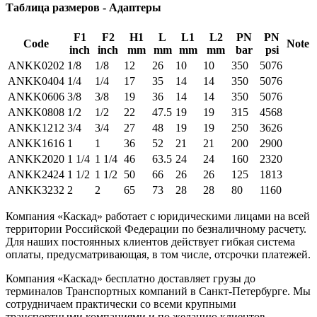
Таблица размеров - Адаптеры
F1
F2
H1
L
L1
L2
PN
PN
Code
Note
inch
inch
mm
mm
mm
mm
bar
psi
ANKK0202
1/8
1/8
12
26
10
10
350
5076
ANKK0404
1/4
1/4
17
35
14
14
350
5076
ANKK0606
3/8
3/8
19
36
14
14
350
5076
ANKK0808
1/2
1/2
22
47.5
19
19
315
4568
ANKK1212
3/4
3/4
27
48
19
19
250
3626
ANKK1616
1
1
36
52
21
21
200
2900
ANKK2020
1 1/4
1 1/4
46
63.5
24
24
160
2320
ANKK2424
1 1/2
1 1/2
50
66
26
26
125
1813
ANKK3232
2
2
65
73
28
28
80
1160
Компания «Каскад» работает с юридическими лицами на всей
территории Российской Федерации по безналичному расчету.
Для наших постоянных клиентов действует гибкая система
оплаты, предусматривающая, в том числе, отсрочки платежей.
Компания «Каскад» бесплатно доставляет грузы до
терминалов Транспортных компаний в Санкт-Петербурге. Мы
сотрудничаем практически со всеми крупными
транспортными компаниями и по желанию клиентов