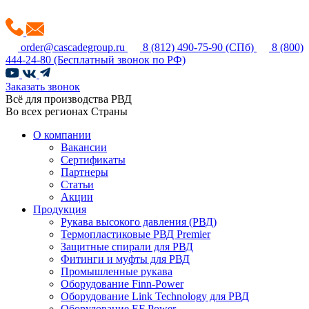
order@cascadegroup.ru
8 (812) 490-75-90
(СПб)
8 (800)
444-24-80
(Бесплатный звонок по РФ)
Заказать звонок
Всё для производства РВД
Во всех регионах Страны
О компании
Вакансии
Сертификаты
Партнеры
Статьи
Акции
Продукция
Рукава высокого давления (РВД)
Термопластиковые РВД Premier
Защитные спирали для РВД
Фитинги и муфты для РВД
Промышленные рукава
Оборудование Finn-Power
Оборудование Link Technology для РВД
Оборудование EF Power