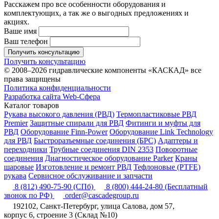
Расскажем про все особенности оборудования и
комплектующих, а так же о выгодных предложениях и
акциях.
Ваше имя
Ваш телефон
Получить консультацию
Получить консультацию
© 2008–2026 гидравлические компоненты «КАСКАД» все
права защищены
Политика конфиденциальности
Разработка сайта Web-Сфера
Каталог товаров
Рукава высокого давления (РВД)
Термопластиковые РВД
Premier
Защитные спирали для РВД
Фитинги и муфты для
РВД
Оборудование Finn-Power
Оборудование Link Technology
для РВД
Быстроразъемные соединения (БРС)
Адаптеры и
переходники
Трубные соединения DIN 2353
Поворотные
соединения
Диагностическое оборудование Parker
Краны
шаровые
Изготовление и ремонт РВД
Тефлоновые (PTFE)
рукава
Сервисное обслуживание и запчасти
8 (812) 490-75-90
(СПб)
8 (800) 444-24-80
(Бесплатный
звонок по РФ)
order@cascadegroup.ru
192102, Санкт-Петербург, улица Салова, дом 57,
корпус 6, строение 3 (Склад №10)