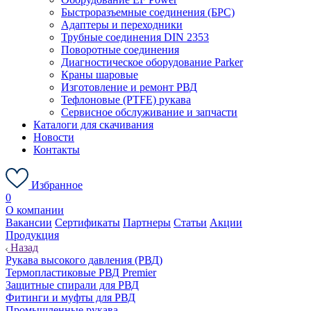
Быстроразъемные соединения (БРС)
Адаптеры и переходники
Трубные соединения DIN 2353
Поворотные соединения
Диагностическое оборудование Parker
Краны шаровые
Изготовление и ремонт РВД
Тефлоновые (PTFE) рукава
Сервисное обслуживание и запчасти
Каталоги для скачивания
Новости
Контакты
Избранное
0
О компании
Вакансии
Сертификаты
Партнеры
Статьи
Акции
Продукция
Назад
Рукава высокого давления (РВД)
Термопластиковые РВД Premier
Защитные спирали для РВД
Фитинги и муфты для РВД
Промышленные рукава