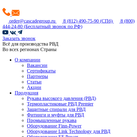
order@cascadegroup.ru
8 (812) 490-75-90
(СПб)
8 (800)
444-24-80
(Бесплатный звонок по РФ)
Заказать звонок
Всё для производства РВД
Во всех регионах Страны
О компании
Вакансии
Сертификаты
Партнеры
Статьи
Акции
Продукция
Рукава высокого давления (РВД)
Термопластиковые РВД Premier
Защитные спирали для РВД
Фитинги и муфты для РВД
Промышленные рукава
Оборудование Finn-Power
Оборудование Link Technology для РВД
Оборудование EF Power