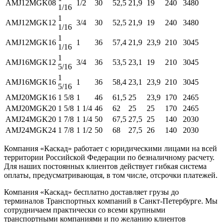
AMJ12MGK08
1/2
30
52,5
21,9
19
240
3480
1/16
1
AMJ12MGK12
3/4
30
52,5
21,9
19
240
3480
1/16
1
AMJ12MGK16
1
36
57,4
21,9
23,9
210
3045
1/16
1
AMJ16MGK12
3/4
36
53,5
23,1
19
210
3045
5/16
1
AMJ16MGK16
1
36
58,4
23,1
23,9
210
3045
5/16
AMJ20MGK16
1 5/8
1
46
61,5
25
23,9
170
2465
AMJ20MGK20
1 5/8
1 1/4
46
62
25
25
170
2465
AMJ24MGK20
1 7/8
1 1/4
50
67,5
27,5
25
140
2030
AMJ24MGK24
1 7/8
1 1/2
50
68
27,5
26
140
2030
Компания «Каскад» работает с юридическими лицами на всей
территории Российской Федерации по безналичному расчету.
Для наших постоянных клиентов действует гибкая система
оплаты, предусматривающая, в том числе, отсрочки платежей.
Компания «Каскад» бесплатно доставляет грузы до
терминалов Транспортных компаний в Санкт-Петербурге. Мы
сотрудничаем практически со всеми крупными
транспортными компаниями и по желанию клиентов