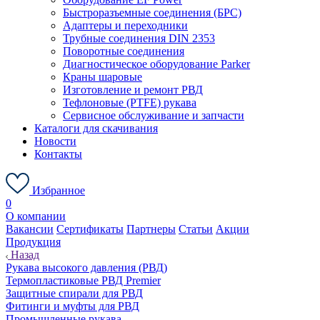
Быстроразъемные соединения (БРС)
Адаптеры и переходники
Трубные соединения DIN 2353
Поворотные соединения
Диагностическое оборудование Parker
Краны шаровые
Изготовление и ремонт РВД
Тефлоновые (PTFE) рукава
Сервисное обслуживание и запчасти
Каталоги для скачивания
Новости
Контакты
Избранное
0
О компании
Вакансии
Сертификаты
Партнеры
Статьи
Акции
Продукция
Назад
Рукава высокого давления (РВД)
Термопластиковые РВД Premier
Защитные спирали для РВД
Фитинги и муфты для РВД
Промышленные рукава