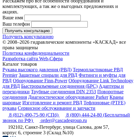
Расскажем про все особенности оборудования и
комплектующих, а так же о выгодных предложениях и
акциях.
Ваше имя
Ваш телефон
Получить консультацию
Получить консультацию
© 2008–2026 гидравлические компоненты «КАСКАД» все
права защищены
Политика конфиденциальности
Разработка сайта Web-Сфера
Каталог товаров
Рукава высокого давления (РВД)
Термопластиковые РВД
Premier
Защитные спирали для РВД
Фитинги и муфты для
РВД
Оборудование Finn-Power
Оборудование Link Technology
для РВД
Быстроразъемные соединения (БРС)
Адаптеры и
переходники
Трубные соединения DIN 2353
Поворотные
соединения
Диагностическое оборудование Parker
Краны
шаровые
Изготовление и ремонт РВД
Тефлоновые (PTFE)
рукава
Сервисное обслуживание и запчасти
8 (812) 490-75-90
(СПб)
8 (800) 444-24-80
(Бесплатный
звонок по РФ)
order@cascadegroup.ru
192102, Санкт-Петербург, улица Салова, дом 57,
корпус 6, строение 3 (Склад №10)