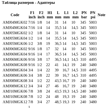
Таблица размеров - Адаптеры
F1
F2
H1
L
L1
L2
PN
PN
Code
Note
inch
inch
mm
mm
mm
mm
bar
psi
AMJ04MGK02
7/16
1/8
14
31
14
10
345
5003
AMJ04MGK04
7/16
1/4
14
35,5
14
14,5
345
5003
AMJ05MGK02
1/2
1/8
14
31
14
10
345
5003
AMJ05MGK04
1/2
1/4
14
35,5
14
14,5
345
5003
AMJ05MGK06
1/2
3/8
19
36,5
14
14,5
345
5003
AMJ06MGK02
9/16
1/8
17
32
14
10
345
5003
AMJ06MGK04
9/16
1/4
17
36,5
14
14,5
345
5003
AMJ06MGK06
9/16
3/8
17
36,5
14,1
14,5
310
4495
AMJ06MGK08
9/16
1/2
22
41
14,1
19
240
3480
AMJ08MGK04
3/4
1/4
22
39
16,7
14,5
310
4495
AMJ08MGK06
3/4
3/8
22
39
16,7
14,5
310
4495
AMJ08MGK08
3/4
1/2
22
43,5
16,7
19
240
3480
AMJ08MGK12
3/4
3/4
27
46
16,7
19
240
3480
AMJ10MGK06
7/8
3/8
24
43,5
19,3
14,5
240
3480
AMJ10MGK08
7/8
1/2
24
48
19,3
19
240
3480
AMJ10MGK12
7/8
3/4
27
48,5
19,3
19
240
3480
1