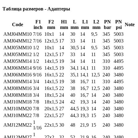
Таблица размеров - Адаптеры
F1
F2
H1
L
L1
L2
PN
PN
Code
Note
inch
mm
mm
mm
mm
mm
bar
psi
AMJ04MM10
7/16
10x1
14
30
14
9,5
345
5003
AMJ04MM12
7/16
12x1,5
17
33
14
11
345
5003
AMJ05MM10
1/2
10x1
14
30,5
14
9,5
345
5003
AMJ05MM12
1/2
12x1,5
17
33
14
11
345
5003
AMJ05MM14
1/2
14x1,5
19
34
14
11
310
4495
AMJ06MM14
9/16
14x1,5
19
34,1
14,1
11
310
4495
AMJ06MM16
9/16
16x1,5
22
35,1
14,1
12,5
240
3480
AMJ08MM14
3/4
14x1,5
19
38
16,7
11
310
4495
AMJ08MM16
3/4
16x1,5
22
38
16,7
12,5
240
3480
AMJ08MM18
3/4
18x1,5
24
40
16,7
14
240
3480
AMJ10MM18
7/8
18x1,5
24
42
19,3
14
240
3480
AMJ10MM20
7/8
20x1,5
27
44,5
19,3
14
240
3480
AMJ10MM22
7/8
22x1,5
27
44,3
19,3
15
240
3480
1
AMJ12MM22
22x1,5
30
48
21,9
15
240
3480
1/16
1
AMJ12MM27
27x2
32
52
21,9
16
240
3480