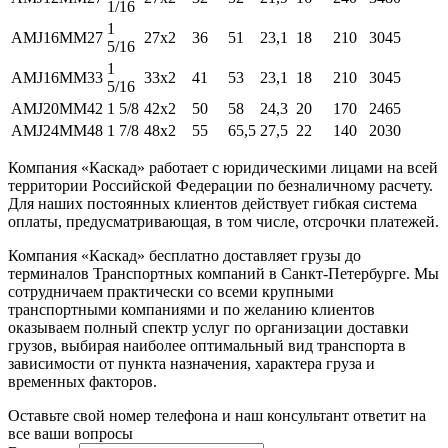
1/16
1
AMJ16MM27
27x2
36
51
23,1
18
210
3045
5/16
1
AMJ16MM33
33x2
41
53
23,1
18
210
3045
5/16
AMJ20MM42
1 5/8
42x2
50
58
24,3
20
170
2465
AMJ24MM48
1 7/8
48x2
55
65,5
27,5
22
140
2030
Компания «Каскад» работает с юридическими лицами на всей
территории Российской Федерации по безналичному расчету.
Для наших постоянных клиентов действует гибкая система
оплаты, предусматривающая, в том числе, отсрочки платежей.
Компания «Каскад» бесплатно доставляет грузы до
терминалов Транспортных компаний в Санкт-Петербурге. Мы
сотрудничаем практически со всеми крупными
транспортными компаниями и по желанию клиентов
оказываем полный спектр услуг по организации доставки
грузов, выбирая наиболее оптимальный вид транспорта в
зависимости от пункта назначения, характера груза и
временных факторов.
Оставьте свой номер телефона и наш консультант ответит на
все ваши вопросы