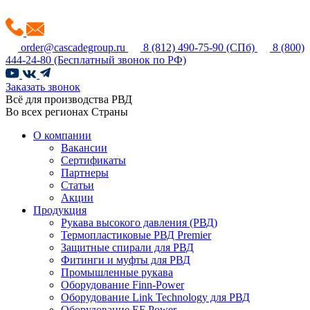
order@cascadegroup.ru
8 (812) 490-75-90
(СПб)
8 (800)
444-24-80
(Бесплатный звонок по РФ)
Заказать звонок
Всё для производства РВД
Во всех регионах Страны
О компании
Вакансии
Сертификаты
Партнеры
Статьи
Акции
Продукция
Рукава высокого давления (РВД)
Термопластиковые РВД Premier
Защитные спирали для РВД
Фитинги и муфты для РВД
Промышленные рукава
Оборудование Finn-Power
Оборудование Link Technology для РВД
Оборудование EF Power