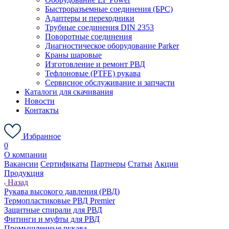
Быстроразъемные соединения (БРС)
Адаптеры и переходники
Трубные соединения DIN 2353
Поворотные соединения
Диагностическое оборудование Parker
Краны шаровые
Изготовление и ремонт РВД
Тефлоновые (PTFE) рукава
Сервисное обслуживание и запчасти
Каталоги для скачивания
Новости
Контакты
Избранное
0
О компании
Вакансии
Сертификаты
Партнеры
Статьи
Акции
Продукция
Назад
Рукава высокого давления (РВД)
Термопластиковые РВД Premier
Защитные спирали для РВД
Фитинги и муфты для РВД
Промышленные рукава