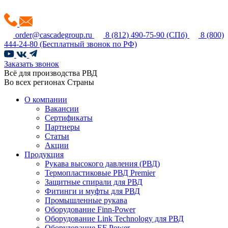
order@cascadegroup.ru
8 (812) 490-75-90
(СПб)
8 (800)
444-24-80
(Бесплатный звонок по РФ)
Заказать звонок
Всё для производства РВД
Во всех регионах Страны
О компании
Вакансии
Сертификаты
Партнеры
Статьи
Акции
Продукция
Рукава высокого давления (РВД)
Термопластиковые РВД Premier
Защитные спирали для РВД
Фитинги и муфты для РВД
Промышленные рукава
Оборудование Finn-Power
Оборудование Link Technology для РВД
Оборудование EF Power