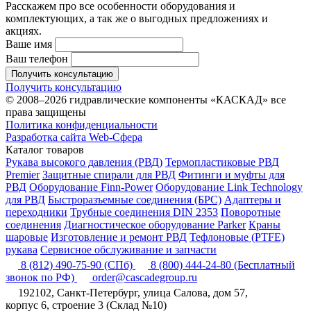
Расскажем про все особенности оборудования и
комплектующих, а так же о выгодных предложениях и
акциях.
Ваше имя
Ваш телефон
Получить консультацию
Получить консультацию
© 2008–2026 гидравлические компоненты «КАСКАД» все
права защищены
Политика конфиденциальности
Разработка сайта Web-Сфера
Каталог товаров
Рукава высокого давления (РВД)
Термопластиковые РВД
Premier
Защитные спирали для РВД
Фитинги и муфты для
РВД
Оборудование Finn-Power
Оборудование Link Technology
для РВД
Быстроразъемные соединения (БРС)
Адаптеры и
переходники
Трубные соединения DIN 2353
Поворотные
соединения
Диагностическое оборудование Parker
Краны
шаровые
Изготовление и ремонт РВД
Тефлоновые (PTFE)
рукава
Сервисное обслуживание и запчасти
8 (812) 490-75-90
(СПб)
8 (800) 444-24-80
(Бесплатный
звонок по РФ)
order@cascadegroup.ru
192102, Санкт-Петербург, улица Салова, дом 57,
корпус 6, строение 3 (Склад №10)