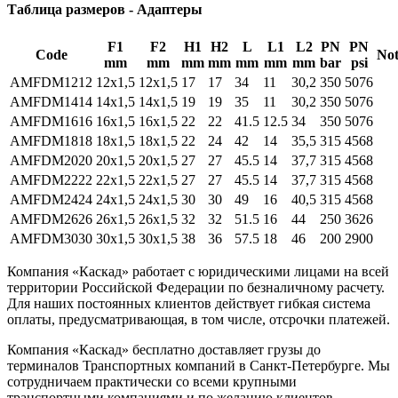
Таблица размеров - Адаптеры
F1
F2
H1
H2
L
L1
L2
PN
PN
Code
Not
mm
mm
mm
mm
mm
mm
mm
bar
psi
AMFDM1212
12x1,5
12x1,5
17
17
34
11
30,2
350
5076
AMFDM1414
14x1,5
14x1,5
19
19
35
11
30,2
350
5076
AMFDM1616
16x1,5
16x1,5
22
22
41.5
12.5
34
350
5076
AMFDM1818
18x1,5
18x1,5
22
24
42
14
35,5
315
4568
AMFDM2020
20x1,5
20x1,5
27
27
45.5
14
37,7
315
4568
AMFDM2222
22x1,5
22x1,5
27
27
45.5
14
37,7
315
4568
AMFDM2424
24x1,5
24x1,5
30
30
49
16
40,5
315
4568
AMFDM2626
26x1,5
26x1,5
32
32
51.5
16
44
250
3626
AMFDM3030
30x1,5
30x1,5
38
36
57.5
18
46
200
2900
Компания «Каскад» работает с юридическими лицами на всей
территории Российской Федерации по безналичному расчету.
Для наших постоянных клиентов действует гибкая система
оплаты, предусматривающая, в том числе, отсрочки платежей.
Компания «Каскад» бесплатно доставляет грузы до
терминалов Транспортных компаний в Санкт-Петербурге. Мы
сотрудничаем практически со всеми крупными
транспортными компаниями и по желанию клиентов