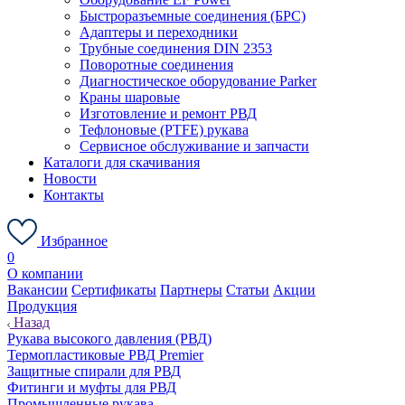
Быстроразъемные соединения (БРС)
Адаптеры и переходники
Трубные соединения DIN 2353
Поворотные соединения
Диагностическое оборудование Parker
Краны шаровые
Изготовление и ремонт РВД
Тефлоновые (PTFE) рукава
Сервисное обслуживание и запчасти
Каталоги для скачивания
Новости
Контакты
Избранное
0
О компании
Вакансии
Сертификаты
Партнеры
Статьи
Акции
Продукция
Назад
Рукава высокого давления (РВД)
Термопластиковые РВД Premier
Защитные спирали для РВД
Фитинги и муфты для РВД
Промышленные рукава