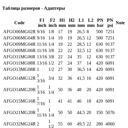
Таблица размеров - Адаптеры
F1
F2
H1
H2
L1
L2
PN
PN
Code
Note
inch
inch
mm
mm
mm
mm
bar
psi
AFGO06MG02R
9/16
1/8
17
19
26,5
8
500
7251
AFGO06MG04R
9/16
1/4
19
19
26,5
12
500
7251
AFGO09MG04R
11/16
1/4
19
22
28,5
12
630
9137
AFGO09MG06R
11/16
3/8
22
22
32,5
12
630
9137
AFGO11MG06R
13/16
3/8
22
24
35
12
630
9137
AFGO11MG08R
13/16
1/2
27
24
37
14
420
6091
AFGO13MG08R
1
1/2
27
30
36,5
14
420
6091
1
AFGO14MG12R
3/4
32
36
41,5
16
420
6091
3/16
1
1
AFGO14MG20R
50
36
48
20
420
6091
3/16
1/4
1
AFGO15MG16R
1
41
41
46
18
420
6091
7/16
1
1
AFGO21MG20R
50
50
44,5
20
350
5076
11/16
1/4
1
AFGO32MG24R
2
55
60
49,5
22
280
4060
1/2