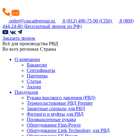
order@cascadegroup.ru
8 (812) 490-75-90
(СПб)
8 (800)
444-24-80
(Бесплатный звонок по РФ)
Заказать звонок
Всё для производства РВД
Во всех регионах Страны
О компании
Вакансии
Сертификаты
Партнеры
Статьи
Акции
Продукция
Рукава высокого давления (РВД)
Термопластиковые РВД Premier
Защитные спирали для РВД
Фитинги и муфты для РВД
Промышленные рукава
Оборудование Finn-Power
Оборудование Link Technology для РВД
Оборудование EF Power