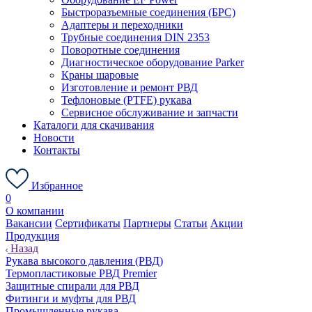
Быстроразъемные соединения (БРС)
Адаптеры и переходники
Трубные соединения DIN 2353
Поворотные соединения
Диагностическое оборудование Parker
Краны шаровые
Изготовление и ремонт РВД
Тефлоновые (PTFE) рукава
Сервисное обслуживание и запчасти
Каталоги для скачивания
Новости
Контакты
Избранное
0
О компании
Вакансии
Сертификаты
Партнеры
Статьи
Акции
Продукция
Назад
Рукава высокого давления (РВД)
Термопластиковые РВД Premier
Защитные спирали для РВД
Фитинги и муфты для РВД
Промышленные рукава