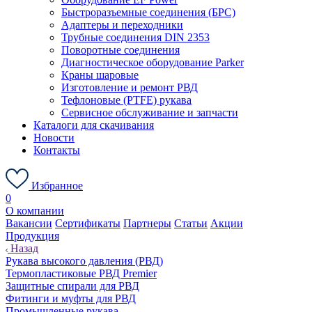
Быстроразъемные соединения (БРС)
Адаптеры и переходники
Трубные соединения DIN 2353
Поворотные соединения
Диагностическое оборудование Parker
Краны шаровые
Изготовление и ремонт РВД
Тефлоновые (PTFE) рукава
Сервисное обслуживание и запчасти
Каталоги для скачивания
Новости
Контакты
Избранное
0
О компании
Вакансии
Сертификаты
Партнеры
Статьи
Акции
Продукция
Назад
Рукава высокого давления (РВД)
Термопластиковые РВД Premier
Защитные спирали для РВД
Фитинги и муфты для РВД
Промышленные рукава