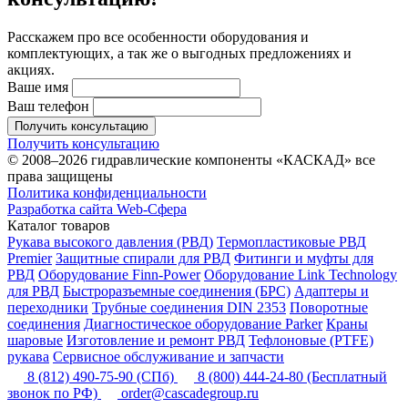
Расскажем про все особенности оборудования и
комплектующих, а так же о выгодных предложениях и
акциях.
Ваше имя
Ваш телефон
Получить консультацию
Получить консультацию
© 2008–2026 гидравлические компоненты «КАСКАД» все
права защищены
Политика конфиденциальности
Разработка сайта Web-Сфера
Каталог товаров
Рукава высокого давления (РВД)
Термопластиковые РВД
Premier
Защитные спирали для РВД
Фитинги и муфты для
РВД
Оборудование Finn-Power
Оборудование Link Technology
для РВД
Быстроразъемные соединения (БРС)
Адаптеры и
переходники
Трубные соединения DIN 2353
Поворотные
соединения
Диагностическое оборудование Parker
Краны
шаровые
Изготовление и ремонт РВД
Тефлоновые (PTFE)
рукава
Сервисное обслуживание и запчасти
8 (812) 490-75-90
(СПб)
8 (800) 444-24-80
(Бесплатный
звонок по РФ)
order@cascadegroup.ru