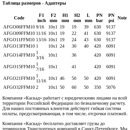
Таблица размеров - Адаптеры
F1
F2
H1
H2
L
PN
PN
Code
Note
inch
mm
mm
mm
mm
bar
psi
AFGO06FFM10
9/16
10x1
19
19
39
630
9137
AFGO09FFM10
11/16
10x1
19
22
41
630
9137
AFGO11FFM10
13/16
10x1
19
24
43
630
9137
AFGO13FFM10
1
10x1
24
30
40
420
6091
1
AFGO14FFM10
10x1
36
420
6091
3/16
1
AFGO15FFM10
10x1
41
420
6091
7/16
1
AFGO21FFM10
10x1
46
50
50
420
6091
11/16
AFGO32FFM10
2
10x1
50
60
50
350
5076
Компания «Каскад» работает с юридическими лицами на всей
территории Российской Федерации по безналичному расчету.
Для наших постоянных клиентов действует гибкая система
оплаты, предусматривающая, в том числе, отсрочки платежей.
Компания «Каскад» бесплатно доставляет грузы до
терминалов Транспортных компаний в Санкт-Петербурге. Мы