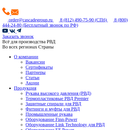
order@cascadegroup.ru
8 (812) 490-75-90
(СПб)
8 (800)
444-24-80
(Бесплатный звонок по РФ)
Заказать звонок
Всё для производства РВД
Во всех регионах Страны
О компании
Вакансии
Сертификаты
Партнеры
Статьи
Акции
Продукция
Рукава высокого давления (РВД)
Термопластиковые РВД Premier
Защитные спирали для РВД
Фитинги и муфты для РВД
Промышленные рукава
Оборудование Finn-Power
Оборудование Link Technology для РВД
Оборудование EF Power