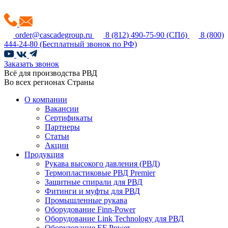
order@cascadegroup.ru
8 (812) 490-75-90
(СПб)
8 (800)
444-24-80
(Бесплатный звонок по РФ)
Заказать звонок
Всё для производства РВД
Во всех регионах Страны
О компании
Вакансии
Сертификаты
Партнеры
Статьи
Акции
Продукция
Рукава высокого давления (РВД)
Термопластиковые РВД Premier
Защитные спирали для РВД
Фитинги и муфты для РВД
Промышленные рукава
Оборудование Finn-Power
Оборудование Link Technology для РВД
Оборудование EF Power