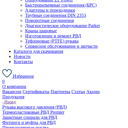
Быстроразъемные соединения (БРС)
Адаптеры и переходники
Трубные соединения DIN 2353
Поворотные соединения
Диагностическое оборудование Parker
Краны шаровые
Изготовление и ремонт РВД
Тефлоновые (PTFE) рукава
Сервисное обслуживание и запчасти
Каталоги для скачивания
Новости
Контакты
Избранное
0
О компании
Вакансии
Сертификаты
Партнеры
Статьи
Акции
Продукция
Назад
Рукава высокого давления (РВД)
Термопластиковые РВД Premier
Защитные спирали для РВД
Фитинги и муфты для РВД
Промышленные рукава