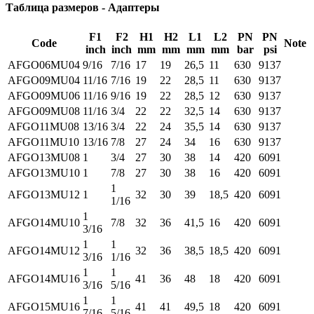
Таблица размеров - Адаптеры
F1
F2
H1
H2
L1
L2
PN
PN
Code
Note
inch
inch
mm
mm
mm
mm
bar
psi
AFGO06MU04
9/16
7/16
17
19
26,5
11
630
9137
AFGO09MU04
11/16
7/16
19
22
28,5
11
630
9137
AFGO09MU06
11/16
9/16
19
22
28,5
12
630
9137
AFGO09MU08
11/16
3/4
22
22
32,5
14
630
9137
AFGO11MU08
13/16
3/4
22
24
35,5
14
630
9137
AFGO11MU10
13/16
7/8
27
24
34
16
630
9137
AFGO13MU08
1
3/4
27
30
38
14
420
6091
AFGO13MU10
1
7/8
27
30
38
16
420
6091
1
AFGO13MU12
1
32
30
39
18,5
420
6091
1/16
1
AFGO14MU10
7/8
32
36
41,5
16
420
6091
3/16
1
1
AFGO14MU12
32
36
38,5
18,5
420
6091
3/16
1/16
1
1
AFGO14MU16
41
36
48
18
420
6091
3/16
5/16
1
1
AFGO15MU16
41
41
49,5
18
420
6091
7/16
5/16