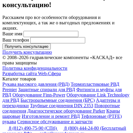
консультацию!
Расскажем про все особенности оборудования и
комплектующих, а так же о выгодных предложениях и
акциях.
Ваше имя
Ваш телефон
Получить консультацию
Получить консультацию
© 2008–2026 гидравлические компоненты «КАСКАД» все
права защищены
Политика конфиденциальности
Разработка сайта Web-Сфера
Каталог товаров
Рукава высокого давления (РВД)
Термопластиковые РВД
Premier
Защитные спирали для РВД
Фитинги и муфты для
РВД
Оборудование Finn-Power
Оборудование Link Technology
для РВД
Быстроразъемные соединения (БРС)
Адаптеры и
переходники
Трубные соединения DIN 2353
Поворотные
соединения
Диагностическое оборудование Parker
Краны
шаровые
Изготовление и ремонт РВД
Тефлоновые (PTFE)
рукава
Сервисное обслуживание и запчасти
8 (812) 490-75-90
(СПб)
8 (800) 444-24-80
(Бесплатный