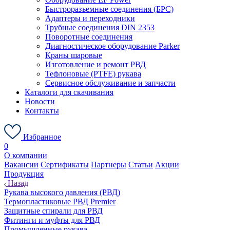
Быстроразъемные соединения (БРС)
Адаптеры и переходники
Трубные соединения DIN 2353
Поворотные соединения
Диагностическое оборудование Parker
Краны шаровые
Изготовление и ремонт РВД
Тефлоновые (PTFE) рукава
Сервисное обслуживание и запчасти
Каталоги для скачивания
Новости
Контакты
Избранное
0
О компании
Вакансии
Сертификаты
Партнеры
Статьи
Акции
Продукция
Назад
Рукава высокого давления (РВД)
Термопластиковые РВД Premier
Защитные спирали для РВД
Фитинги и муфты для РВД
Промышленные рукава