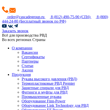
order@cascadegroup.ru
8 (812) 490-75-90
(СПб)
8 (800)
444-24-80
(Бесплатный звонок по РФ)
Заказать звонок
Всё для производства РВД
Во всех регионах Страны
О компании
Вакансии
Сертификаты
Партнеры
Статьи
Акции
Продукция
Рукава высокого давления (РВД)
Термопластиковые РВД Premier
Защитные спирали для РВД
Фитинги и муфты для РВД
Промышленные рукава
Оборудование Finn-Power
Оборудование Link Technology для РВД
Оборудование EF Power