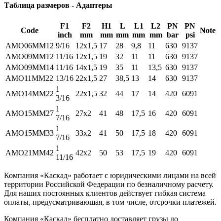
Таблица размеров - Адаптеры
F1
F2
H1
L
L1
L2
PN
PN
Code
Note
inch
mm
mm
mm
mm
mm
bar
psi
AMO06MM12
9/16
12x1,5
17
28
9,8
11
630
9137
AMO09MM12
11/16
12x1,5
19
32
11
11
630
9137
AMO09MM14
11/16
14x1,5
19
35
11
13,5
630
9137
AMO11MM22
13/16
22x1,5
27
38,5
13
14
630
9137
1
AMO14MM22
22x1,5
32
44
17
14
420
6091
3/16
1
AMO15MM27
27x2
41
48
17,5
16
420
6091
7/16
1
AMO15MM33
33x2
41
50
17,5
18
420
6091
7/16
1
AMO21MM42
42x2
50
53
17,5
19
420
6091
11/16
Компания «Каскад» работает с юридическими лицами на всей
территории Российской Федерации по безналичному расчету.
Для наших постоянных клиентов действует гибкая система
оплаты, предусматривающая, в том числе, отсрочки платежей.
Компания «Каскад» бесплатно доставляет грузы до