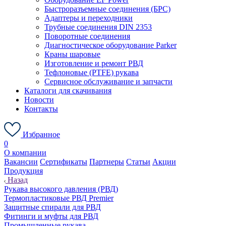
Быстроразъемные соединения (БРС)
Адаптеры и переходники
Трубные соединения DIN 2353
Поворотные соединения
Диагностическое оборудование Parker
Краны шаровые
Изготовление и ремонт РВД
Тефлоновые (PTFE) рукава
Сервисное обслуживание и запчасти
Каталоги для скачивания
Новости
Контакты
Избранное
0
О компании
Вакансии
Сертификаты
Партнеры
Статьи
Акции
Продукция
Назад
Рукава высокого давления (РВД)
Термопластиковые РВД Premier
Защитные спирали для РВД
Фитинги и муфты для РВД
Промышленные рукава