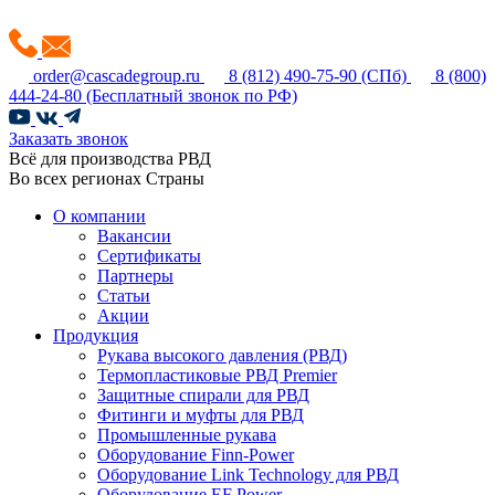
order@cascadegroup.ru
8 (812) 490-75-90
(СПб)
8 (800)
444-24-80
(Бесплатный звонок по РФ)
Заказать звонок
Всё для производства РВД
Во всех регионах Страны
О компании
Вакансии
Сертификаты
Партнеры
Статьи
Акции
Продукция
Рукава высокого давления (РВД)
Термопластиковые РВД Premier
Защитные спирали для РВД
Фитинги и муфты для РВД
Промышленные рукава
Оборудование Finn-Power
Оборудование Link Technology для РВД
Оборудование EF Power