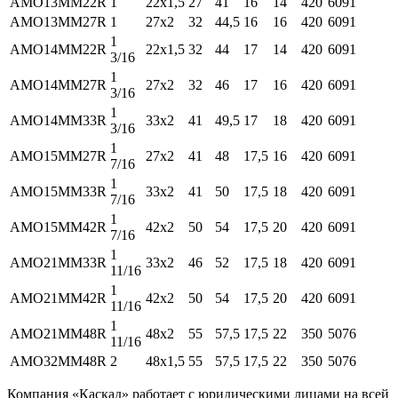
AMO13MM22R
1
22x1,5
27
41
16
14
420
6091
AMO13MM27R
1
27x2
32
44,5
16
16
420
6091
1
AMO14MM22R
22x1,5
32
44
17
14
420
6091
3/16
1
AMO14MM27R
27x2
32
46
17
16
420
6091
3/16
1
AMO14MM33R
33x2
41
49,5
17
18
420
6091
3/16
1
AMO15MM27R
27x2
41
48
17,5
16
420
6091
7/16
1
AMO15MM33R
33x2
41
50
17,5
18
420
6091
7/16
1
AMO15MM42R
42x2
50
54
17,5
20
420
6091
7/16
1
AMO21MM33R
33x2
46
52
17,5
18
420
6091
11/16
1
AMO21MM42R
42x2
50
54
17,5
20
420
6091
11/16
1
AMO21MM48R
48x2
55
57,5
17,5
22
350
5076
11/16
AMO32MM48R
2
48x1,5
55
57,5
17,5
22
350
5076
Компания «Каскад» работает с юридическими лицами на всей