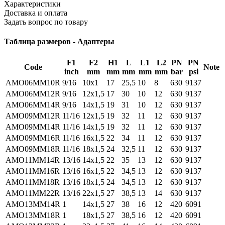
Характеристики
Доставка и оплата
Задать вопрос по товару
Таблица размеров - Адаптеры
F1
F2
H1
L
L1
L2
PN
PN
Code
Note
inch
mm
mm
mm
mm
mm
bar
psi
AMO06MM10R
9/16
10x1
17
25,5
10
8
630
9137
AMO06MM12R
9/16
12x1,5
17
30
10
12
630
9137
AMO06MM14R
9/16
14x1,5
19
31
10
12
630
9137
AMO09MM12R
11/16
12x1,5
19
32
11
12
630
9137
AMO09MM14R
11/16
14x1,5
19
32
11
12
630
9137
AMO09MM16R
11/16
16x1,5
22
34
11
12
630
9137
AMO09MM18R
11/16
18x1,5
24
32,5
11
12
630
9137
AMO11MM14R
13/16
14x1,5
22
35
13
12
630
9137
AMO11MM16R
13/16
16x1,5
22
34,5
13
12
630
9137
AMO11MM18R
13/16
18x1,5
24
34,5
13
12
630
9137
AMO11MM22R
13/16
22x1,5
27
38,5
13
14
630
9137
AMO13MM14R
1
14x1,5
27
38
16
12
420
6091
AMO13MM18R
1
18x1,5
27
38,5
16
12
420
6091