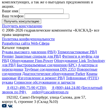
комплектующих, а так же о выгодных предложениях и
акциях.
Ваше имя
Ваш телефон
Получить консультацию
Получить консультацию
© 2008–2026 гидравлические компоненты «КАСКАД» все
права защищены
Политика конфиденциальности
Разработка сайта Web-Сфера
Каталог товаров
Рукава высокого давления (РВД)
Термопластиковые РВД
Premier
Защитные спирали для РВД
Фитинги и муфты для
РВД
Оборудование Finn-Power
Оборудование Link Technology
для РВД
Быстроразъемные соединения (БРС)
Адаптеры и
переходники
Трубные соединения DIN 2353
Поворотные
соединения
Диагностическое оборудование Parker
Краны
шаровые
Изготовление и ремонт РВД
Тефлоновые (PTFE)
рукава
Сервисное обслуживание и запчасти
8 (812) 490-75-90
(СПб)
8 (800) 444-24-80
(Бесплатный
звонок по РФ)
order@cascadegroup.ru
192102, Санкт-Петербург, улица Салова, дом 57,
корпус 6, строение 3 (Склад №10)