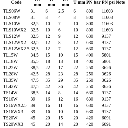
Code
T mm
PN bar
PN psi
Note
mm
mm
mm
TLS06W
31
6
2,5
6
800
11603
TLS08W
31
8
4
8
800
11603
TLS10W
32,5
10
7
10
800
11603
TLS10WX2
32,5
10
6
10
800
11603
TLS12W
32,5
12
9
12
630
9137
TLS12WX2
32,5
12
8
12
630
9137
TLS12WX2.5
32,5
12
7
12
630
9137
TL15W
34,5
15
10
15
400
5801
TL18W
35,5
18
13
18
400
5801
TL22W
38,5
22
17
22
250
3626
TL28W
42,5
28
23
28
250
3626
TL35W
47,5
35
29
35
250
3626
TL42W
47,5
42
36
42
250
3626
TS14W
38,5
14
8
14
630
9137
TS16W
39
16
12
16
630
9137
TS16WX2.5
39
16
11
16
630
9137
TS16WX3
39
16
10
16
630
9137
TS20W
45
20
15
20
420
6091
TS20WX3
45
20
14
20
420
6091