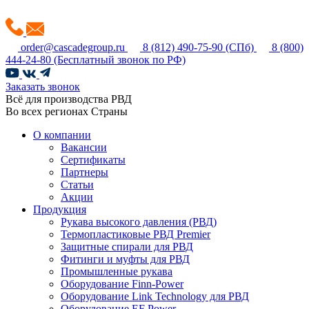
order@cascadegroup.ru
8 (812) 490-75-90
(СПб)
8 (800)
444-24-80
(Бесплатный звонок по РФ)
Заказать звонок
Всё для производства РВД
Во всех регионах Страны
О компании
Вакансии
Сертификаты
Партнеры
Статьи
Акции
Продукция
Рукава высокого давления (РВД)
Термопластиковые РВД Premier
Защитные спирали для РВД
Фитинги и муфты для РВД
Промышленные рукава
Оборудование Finn-Power
Оборудование Link Technology для РВД
Оборудование EF Power