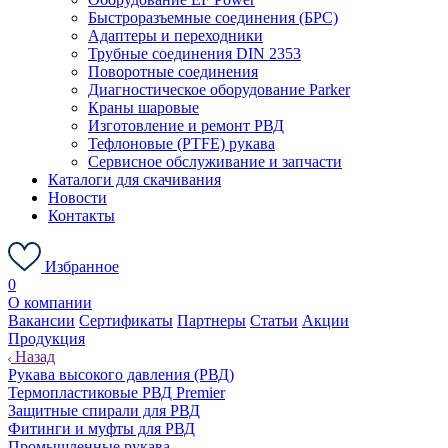
Быстроразъемные соединения (БРС)
Адаптеры и переходники
Трубные соединения DIN 2353
Поворотные соединения
Диагностическое оборудование Parker
Краны шаровые
Изготовление и ремонт РВД
Тефлоновые (PTFE) рукава
Сервисное обслуживание и запчасти
Каталоги для скачивания
Новости
Контакты
Избранное
0
О компании
Вакансии
Сертификаты
Партнеры
Статьи
Акции
Продукция
Назад
Рукава высокого давления (РВД)
Термопластиковые РВД Premier
Защитные спирали для РВД
Фитинги и муфты для РВД
Промышленные рукава