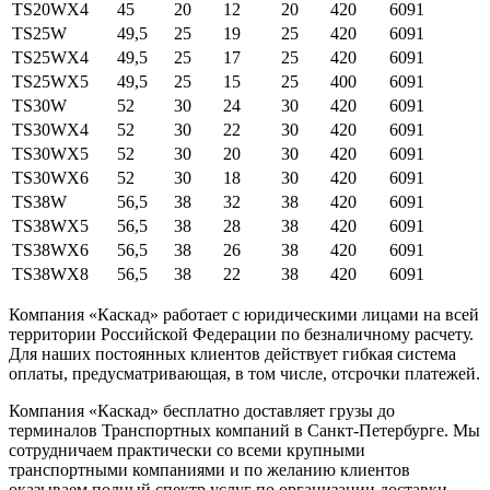
TS20WX4
45
20
12
20
420
6091
TS25W
49,5
25
19
25
420
6091
TS25WX4
49,5
25
17
25
420
6091
TS25WX5
49,5
25
15
25
400
6091
TS30W
52
30
24
30
420
6091
TS30WX4
52
30
22
30
420
6091
TS30WX5
52
30
20
30
420
6091
TS30WX6
52
30
18
30
420
6091
TS38W
56,5
38
32
38
420
6091
TS38WX5
56,5
38
28
38
420
6091
TS38WX6
56,5
38
26
38
420
6091
TS38WX8
56,5
38
22
38
420
6091
Компания «Каскад» работает с юридическими лицами на всей
территории Российской Федерации по безналичному расчету.
Для наших постоянных клиентов действует гибкая система
оплаты, предусматривающая, в том числе, отсрочки платежей.
Компания «Каскад» бесплатно доставляет грузы до
терминалов Транспортных компаний в Санкт-Петербурге. Мы
сотрудничаем практически со всеми крупными
транспортными компаниями и по желанию клиентов
оказываем полный спектр услуг по организации доставки