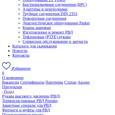
Быстроразъемные соединения (БРС)
Адаптеры и переходники
Трубные соединения DIN 2353
Поворотные соединения
Диагностическое оборудование Parker
Краны шаровые
Изготовление и ремонт РВД
Тефлоновые (PTFE) рукава
Сервисное обслуживание и запчасти
Каталоги для скачивания
Новости
Контакты
Избранное
0
О компании
Вакансии
Сертификаты
Партнеры
Статьи
Акции
Продукция
Назад
Рукава высокого давления (РВД)
Термопластиковые РВД Premier
Защитные спирали для РВД
Фитинги и муфты для РВД
Промышленные рукава