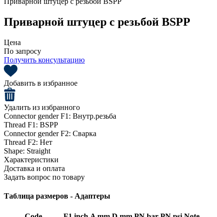
Приварной штуцер с резьбой BSPP
Приварной штуцер с резьбой BSPP
Цена
По запросу
Получить консультацию
Добавить в избранное
Удалить из избранного
Connector gender F1:
Внутр.резьба
Thread F1:
BSPP
Connector gender F2:
Сварка
Thread F2:
Нет
Shape:
Straight
Характеристики
Доставка и оплата
Задать вопрос по товару
Таблица размеров - Адаптеры
Code
F1 inch
A mm
D mm
PN bar
PN psi
Note