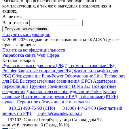
Расскажем про все особенности оборудования и
комплектующих, а так же о выгодных предложениях и
акциях.
Ваше имя
Ваш телефон
Получить консультацию
Получить консультацию
© 2008–2026 гидравлические компоненты «КАСКАД» все
права защищены
Политика конфиденциальности
Разработка сайта Web-Сфера
Каталог товаров
Рукава высокого давления (РВД)
Термопластиковые РВД
Premier
Защитные спирали для РВД
Фитинги и муфты для
РВД
Оборудование Finn-Power
Оборудование Link Technology
для РВД
Быстроразъемные соединения (БРС)
Адаптеры и
переходники
Трубные соединения DIN 2353
Поворотные
соединения
Диагностическое оборудование Parker
Краны
шаровые
Изготовление и ремонт РВД
Тефлоновые (PTFE)
рукава
Сервисное обслуживание и запчасти
8 (812) 490-75-90
(СПб)
8 (800) 444-24-80
(Бесплатный
звонок по РФ)
order@cascadegroup.ru
192102, Санкт-Петербург, улица Салова, дом 57,
корпус 6, строение 3 (Склад №10)