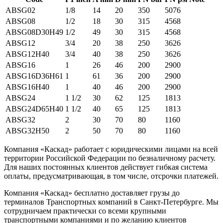
ABSG02
1/8
14
20
350
5076
ABSG08
1/2
18
30
315
4568
ABSG08D30H49
1/2
49
30
315
4568
ABSG12
3/4
20
38
250
3626
ABSG12H40
3/4
40
38
250
3626
ABSG16
1
26
46
200
2900
ABSG16D36H61
1
61
36
200
2900
ABSG16H40
1
40
46
200
2900
ABSG24
1 1/2
30
62
125
1813
ABSG24D65H40
1 1/2
40
65
125
1813
ABSG32
2
30
70
80
1160
ABSG32H50
2
50
70
80
1160
Компания «Каскад» работает с юридическими лицами на всей
территории Российской Федерации по безналичному расчету.
Для наших постоянных клиентов действует гибкая система
оплаты, предусматривающая, в том числе, отсрочки платежей.
Компания «Каскад» бесплатно доставляет грузы до
терминалов Транспортных компаний в Санкт-Петербурге. Мы
сотрудничаем практически со всеми крупными
транспортными компаниями и по желанию клиентов