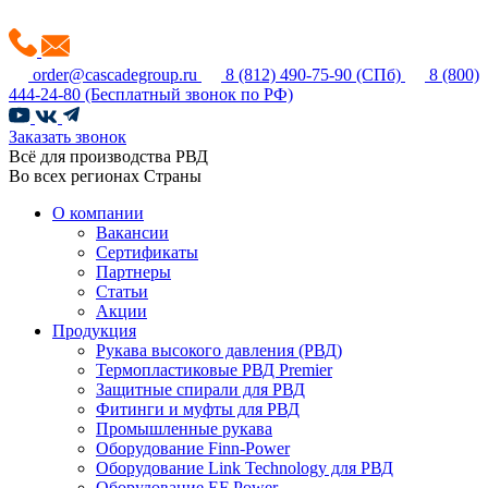
order@cascadegroup.ru
8 (812) 490-75-90
(СПб)
8 (800)
444-24-80
(Бесплатный звонок по РФ)
Заказать звонок
Всё для производства РВД
Во всех регионах Страны
О компании
Вакансии
Сертификаты
Партнеры
Статьи
Акции
Продукция
Рукава высокого давления (РВД)
Термопластиковые РВД Premier
Защитные спирали для РВД
Фитинги и муфты для РВД
Промышленные рукава
Оборудование Finn-Power
Оборудование Link Technology для РВД
Оборудование EF Power