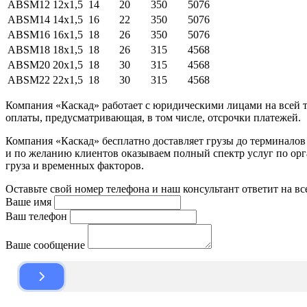
ABSM12
12x1,5
14
20
350
5076
ABSM14
14x1,5
16
22
350
5076
ABSM16
16x1,5
18
26
350
5076
ABSM18
18x1,5
18
26
315
4568
ABSM20
20x1,5
18
30
315
4568
ABSM22
22x1,5
18
30
315
4568
Компания «Каскад» работает с юридическими лицами на всей т
оплаты, предусматривающая, в том числе, отсрочки платежей.
Компания «Каскад» бесплатно доставляет грузы до терминало
и по желанию клиентов оказываем полный спектр услуг по орга
груза и временных факторов.
Оставьте свой номер телефона и наш консультант ответит на в
Ваше имя
Ваш телефон
Ваше сообщение