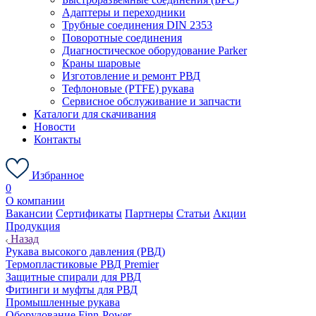
Адаптеры и переходники
Трубные соединения DIN 2353
Поворотные соединения
Диагностическое оборудование Parker
Краны шаровые
Изготовление и ремонт РВД
Тефлоновые (PTFE) рукава
Сервисное обслуживание и запчасти
Каталоги для скачивания
Новости
Контакты
Избранное
0
О компании
Вакансии
Сертификаты
Партнеры
Статьи
Акции
Продукция
Назад
Рукава высокого давления (РВД)
Термопластиковые РВД Premier
Защитные спирали для РВД
Фитинги и муфты для РВД
Промышленные рукава
Оборудование Finn-Power