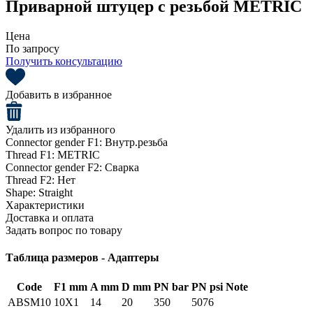
Приварной штуцер с резьбой METRIC
Цена
По запросу
Получить консультацию
Добавить в избранное
Удалить из избранного
Connector gender F1:
Внутр.резьба
Thread F1:
METRIC
Connector gender F2:
Сварка
Thread F2:
Нет
Shape:
Straight
Характеристики
Доставка и оплата
Задать вопрос по товару
Таблица размеров - Адаптеры
Code
F1 mm
A mm
D mm
PN bar
PN psi
Note
ABSM10
10X1
14
20
350
5076