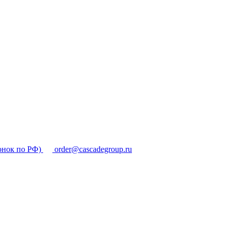
онок по РФ)
order@cascadegroup.ru