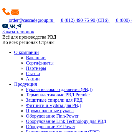
order@cascadegroup.ru
8 (812) 490-75-90
(СПб)
8 (800)
Заказать звонок
Всё для производства РВД
Во всех регионах Страны
О компании
Вакансии
Сертификаты
Партнеры
Статьи
Акции
Продукция
Рукава высокого давления (РВД)
Термопластиковые РВД Premier
Защитные спирали для РВД
Фитинги и муфты для РВД
Промышленные рукава
Оборудование Finn-Power
Оборудование Link Technology для РВД
Оборудование EF Power
Быстроразъемные соединения (БРС)