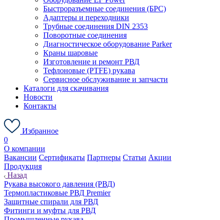
Быстроразъемные соединения (БРС)
Адаптеры и переходники
Трубные соединения DIN 2353
Поворотные соединения
Диагностическое оборудование Parker
Краны шаровые
Изготовление и ремонт РВД
Тефлоновые (PTFE) рукава
Сервисное обслуживание и запчасти
Каталоги для скачивания
Новости
Контакты
Избранное
0
О компании
Вакансии
Сертификаты
Партнеры
Статьи
Акции
Продукция
Назад
Рукава высокого давления (РВД)
Термопластиковые РВД Premier
Защитные спирали для РВД
Фитинги и муфты для РВД
Промышленные рукава