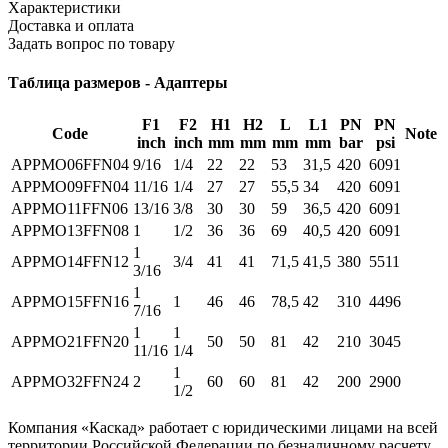
Характеристики
Доставка и оплата
Задать вопрос по товару
Таблица размеров - Адаптеры
F1
F2
H1
H2
L
L1
PN
PN
Code
Note
inch
inch
mm
mm
mm
mm
bar
psi
APPMO06FFN04
9/16
1/4
22
22
53
31,5
420
6091
APPMO09FFN04
11/16
1/4
27
27
55,5
34
420
6091
APPMO11FFN06
13/16
3/8
30
30
59
36,5
420
6091
APPMO13FFN08
1
1/2
36
36
69
40,5
420
6091
1
APPMO14FFN12
3/4
41
41
71,5
41,5
380
5511
3/16
1
APPMO15FFN16
1
46
46
78,5
42
310
4496
7/16
1
1
APPMO21FFN20
50
50
81
42
210
3045
11/16
1/4
1
APPMO32FFN24
2
60
60
81
42
200
2900
1/2
Компания «Каскад» работает с юридическими лицами на всей
территории Российской Федерации по безналичному расчету.