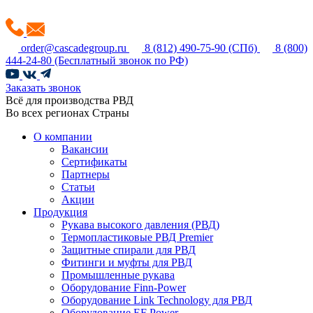
order@cascadegroup.ru
8 (812) 490-75-90
(СПб)
8 (800)
444-24-80
(Бесплатный звонок по РФ)
Заказать звонок
Всё для производства РВД
Во всех регионах Страны
О компании
Вакансии
Сертификаты
Партнеры
Статьи
Акции
Продукция
Рукава высокого давления (РВД)
Термопластиковые РВД Premier
Защитные спирали для РВД
Фитинги и муфты для РВД
Промышленные рукава
Оборудование Finn-Power
Оборудование Link Technology для РВД
Оборудование EF Power