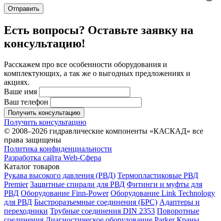
Отправить
Есть вопросы? Оставьте заявку на
консультацию!
Расскажем про все особенности оборудования и
комплектующих, а так же о выгодных предложениях и
акциях.
Ваше имя
Ваш телефон
Получить консультацию
Получить консультацию
© 2008–2026 гидравлические компоненты «КАСКАД» все
права защищены
Политика конфиденциальности
Разработка сайта Web-Сфера
Каталог товаров
Рукава высокого давления (РВД)
Термопластиковые РВД
Premier
Защитные спирали для РВД
Фитинги и муфты для
РВД
Оборудование Finn-Power
Оборудование Link Technology
для РВД
Быстроразъемные соединения (БРС)
Адаптеры и
переходники
Трубные соединения DIN 2353
Поворотные
соединения
Диагностическое оборудование Parker
Краны