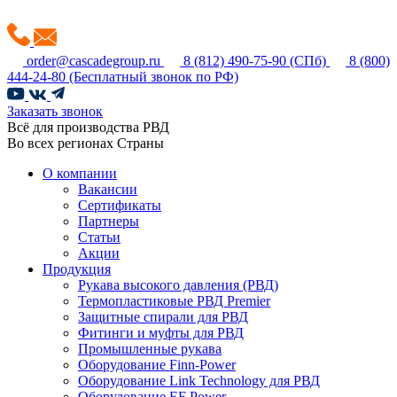
order@cascadegroup.ru
8 (812) 490-75-90
(СПб)
8 (800)
444-24-80
(Бесплатный звонок по РФ)
Заказать звонок
Всё для производства РВД
Во всех регионах Страны
О компании
Вакансии
Сертификаты
Партнеры
Статьи
Акции
Продукция
Рукава высокого давления (РВД)
Термопластиковые РВД Premier
Защитные спирали для РВД
Фитинги и муфты для РВД
Промышленные рукава
Оборудование Finn-Power
Оборудование Link Technology для РВД
Оборудование EF Power