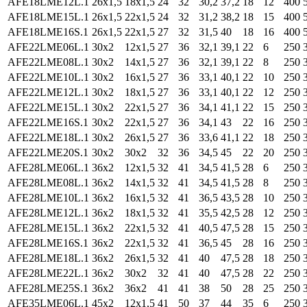
AFE18LME12L.1
26x1,5
18x1,5
24
32
30,2
37,2
18
12
400
AFE18LME15L.1
26x1,5
22x1,5
24
32
31,2
38,2
18
15
400
AFE18LME16S.1
26x1,5
22x1,5
27
32
31,5
40
18
16
400
AFE22LME06L.1
30x2
12x1,5
27
36
32,1
39,1
22
6
250
AFE22LME08L.1
30x2
14x1,5
27
36
32,1
39,1
22
8
250
AFE22LME10L.1
30x2
16x1,5
27
36
33,1
40,1
22
10
250
AFE22LME12L.1
30x2
18x1,5
27
36
33,1
40,1
22
12
250
AFE22LME15L.1
30x2
22x1,5
27
36
34,1
41,1
22
15
250
AFE22LME16S.1
30x2
22x1,5
27
36
34,1
43
22
16
250
AFE22LME18L.1
30x2
26x1,5
27
36
33,6
41,1
22
18
250
AFE22LME20S.1
30x2
30x2
32
36
34,5
45
22
20
250
AFE28LME06L.1
36x2
12x1,5
32
41
34,5
41,5
28
6
250
AFE28LME08L.1
36x2
14x1,5
32
41
34,5
41,5
28
8
250
AFE28LME10L.1
36x2
16x1,5
32
41
36,5
43,5
28
10
250
AFE28LME12L.1
36x2
18x1,5
32
41
35,5
42,5
28
12
250
AFE28LME15L.1
36x2
22x1,5
32
41
40,5
47,5
28
15
250
AFE28LME16S.1
36x2
22x1,5
32
41
36,5
45
28
16
250
AFE28LME18L.1
36x2
26x1,5
32
41
40
47,5
28
18
250
AFE28LME22L.1
36x2
30x2
32
41
40
47,5
28
22
250
AFE28LME25S.1
36x2
36x2
41
41
38
50
28
25
250
AFE35LME06L.1
45x2
12x1,5
41
50
37
44
35
6
250