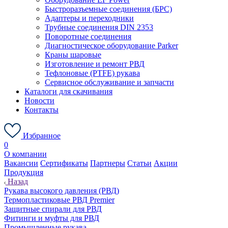
Быстроразъемные соединения (БРС)
Адаптеры и переходники
Трубные соединения DIN 2353
Поворотные соединения
Диагностическое оборудование Parker
Краны шаровые
Изготовление и ремонт РВД
Тефлоновые (PTFE) рукава
Сервисное обслуживание и запчасти
Каталоги для скачивания
Новости
Контакты
Избранное
0
О компании
Вакансии
Сертификаты
Партнеры
Статьи
Акции
Продукция
Назад
Рукава высокого давления (РВД)
Термопластиковые РВД Premier
Защитные спирали для РВД
Фитинги и муфты для РВД
Промышленные рукава