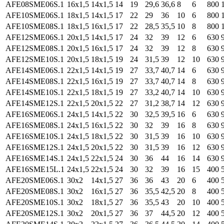
AFE08SME06S.1
16x1,5
14x1,5
14
19
29,6
36,6
8
6
800
AFE10SME06S.1
18x1,5
14x1,5
17
22
29
36
10
6
800
AFE10SME08S.1
18x1,5
16x1,5
17
22
28,5
35,5
10
8
800
AFE12SME06S.1
20x1,5
14x1,5
17
24
32
39
12
6
630
AFE12SME08S.1
20x1,5
16x1,5
17
24
32
39
12
8
630
AFE12SME10S.1
20x1,5
18x1,5
19
24
31,5
39
12
10
630
AFE14SME06S.1
22x1,5
14x1,5
19
27
33,7
40,7
14
6
630
AFE14SME08S.1
22x1,5
16x1,5
19
27
33,7
40,7
14
8
630
AFE14SME10S.1
22x1,5
18x1,5
19
27
33,2
40,7
14
10
630
AFE14SME12S.1
22x1,5
20x1,5
22
27
31,2
38,7
14
12
630
AFE16SME06S.1
24x1,5
14x1,5
22
30
32,5
39,5
16
6
630
AFE16SME08S.1
24x1,5
16x1,5
22
30
32
39
16
8
630
AFE16SME10S.1
24x1,5
18x1,5
22
30
31,5
39
16
10
630
AFE16SME12S.1
24x1,5
20x1,5
22
30
31,5
39
16
12
630
AFE16SME14S.1
24x1,5
22x1,5
24
30
36
44
16
14
630
AFE16SME15L.1
24x1,5
22x1,5
24
30
32
39
16
15
400
AFE20SME06S.1
30x2
14x1,5
27
36
36
43
20
6
400
AFE20SME08S.1
30x2
16x1,5
27
36
35,5
42,5
20
8
400
AFE20SME10S.1
30x2
18x1,5
27
36
35,5
43
20
10
400
AFE20SME12S.1
30x2
20x1,5
27
36
37
44,5
20
12
400