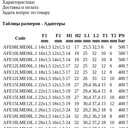
Характеристики
Доставка и оплата
Задать вопрос по товару
Таблица размеров - Адаптеры
F1
F2
H1
H2
L1
L2
T1
T2
PN
Code
mm
mm
mm
mm
mm
mm
mm
mm
bar
AFE08LME06L.1
14x1,5
12x1,5
12
17
25,5
32,5
8
6
500
AFE10LME06L.1
16x1,5
12x1,5
14
19
25
32
10
6
500
AFE10LME08L.1
16x1,5
14x1,5
14
19
25
32
10
8
500
AFE12LME06L.1
18x1,5
12x1,5
17
22
25
32
12
6
400
AFE12LME08L.1
18x1,5
14x1,5
17
22
25
32
12
8
400
AFE12LME10L.1
18x1,5
16x1,5
17
22
26
33
12
10
400
AFE15LME06L.1
22x1,5
12x1,5
19
27
29,4
36,4
15
6
400
AFE15LME08L.1
22x1,5
14x1,5
19
27
29,4
36,4
15
8
400
AFE15LME10L.1
22x1,5
16x1,5
19
27
30,4
37,4
15
10
400
AFE15LME12L.1
22x1,5
18x1,5
19
19
30,4
37,4
15
12
400
AFE18LME06L.1
26x1,5
12x1,5
24
32
29,2
36,2
18
6
400
AFE18LME08L.1
26x1,5
14x1,5
24
32
29,2
36,2
18
8
400
AFE18LME10L.1
26x1,5
16x1,5
24
32
30,2
37,2
18
10
400