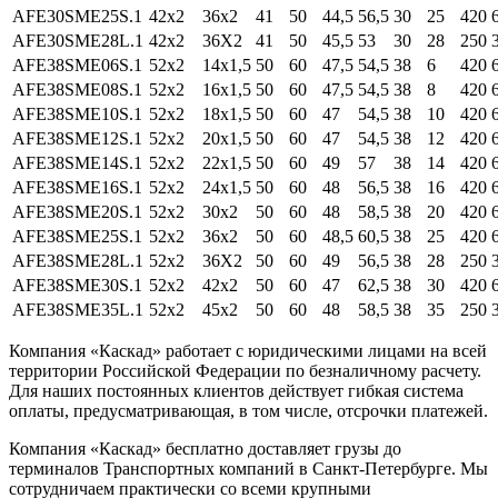
AFE30SME25S.1
42x2
36x2
41
50
44,5
56,5
30
25
420
AFE30SME28L.1
42x2
36X2
41
50
45,5
53
30
28
250
AFE38SME06S.1
52x2
14x1,5
50
60
47,5
54,5
38
6
420
AFE38SME08S.1
52x2
16x1,5
50
60
47,5
54,5
38
8
420
AFE38SME10S.1
52x2
18x1,5
50
60
47
54,5
38
10
420
AFE38SME12S.1
52x2
20x1,5
50
60
47
54,5
38
12
420
AFE38SME14S.1
52x2
22x1,5
50
60
49
57
38
14
420
AFE38SME16S.1
52x2
24x1,5
50
60
48
56,5
38
16
420
AFE38SME20S.1
52x2
30x2
50
60
48
58,5
38
20
420
AFE38SME25S.1
52x2
36x2
50
60
48,5
60,5
38
25
420
AFE38SME28L.1
52x2
36X2
50
60
49
56,5
38
28
250
AFE38SME30S.1
52x2
42x2
50
60
47
62,5
38
30
420
AFE38SME35L.1
52x2
45x2
50
60
48
58,5
38
35
250
Компания «Каскад» работает с юридическими лицами на всей
территории Российской Федерации по безналичному расчету.
Для наших постоянных клиентов действует гибкая система
оплаты, предусматривающая, в том числе, отсрочки платежей.
Компания «Каскад» бесплатно доставляет грузы до
терминалов Транспортных компаний в Санкт-Петербурге. Мы
сотрудничаем практически со всеми крупными