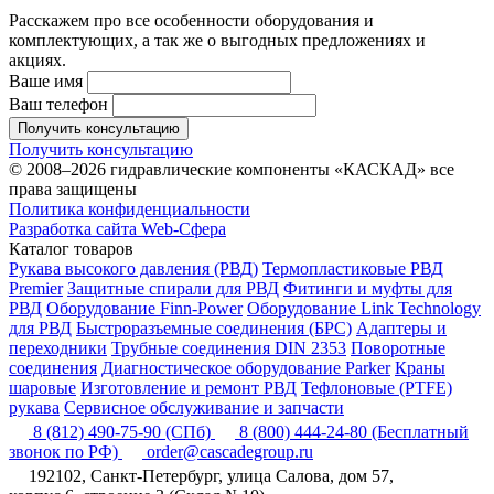
Расскажем про все особенности оборудования и
комплектующих, а так же о выгодных предложениях и
акциях.
Ваше имя
Ваш телефон
Получить консультацию
Получить консультацию
© 2008–2026 гидравлические компоненты «КАСКАД» все
права защищены
Политика конфиденциальности
Разработка сайта Web-Сфера
Каталог товаров
Рукава высокого давления (РВД)
Термопластиковые РВД
Premier
Защитные спирали для РВД
Фитинги и муфты для
РВД
Оборудование Finn-Power
Оборудование Link Technology
для РВД
Быстроразъемные соединения (БРС)
Адаптеры и
переходники
Трубные соединения DIN 2353
Поворотные
соединения
Диагностическое оборудование Parker
Краны
шаровые
Изготовление и ремонт РВД
Тефлоновые (PTFE)
рукава
Сервисное обслуживание и запчасти
8 (812) 490-75-90
(СПб)
8 (800) 444-24-80
(Бесплатный
звонок по РФ)
order@cascadegroup.ru
192102, Санкт-Петербург, улица Салова, дом 57,