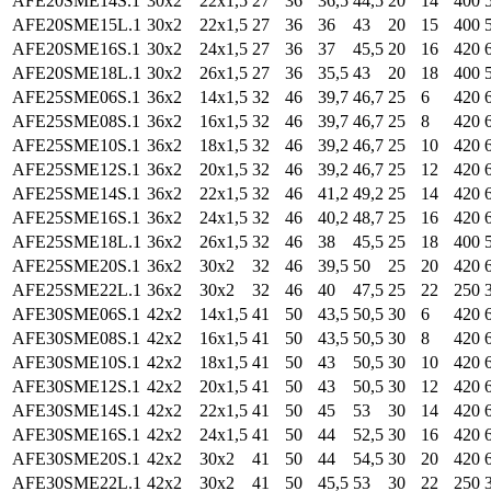
AFE20SME14S.1
30x2
22x1,5
27
36
36,5
44,5
20
14
400
AFE20SME15L.1
30x2
22x1,5
27
36
36
43
20
15
400
AFE20SME16S.1
30x2
24x1,5
27
36
37
45,5
20
16
420
AFE20SME18L.1
30x2
26x1,5
27
36
35,5
43
20
18
400
AFE25SME06S.1
36x2
14x1,5
32
46
39,7
46,7
25
6
420
AFE25SME08S.1
36x2
16x1,5
32
46
39,7
46,7
25
8
420
AFE25SME10S.1
36x2
18x1,5
32
46
39,2
46,7
25
10
420
AFE25SME12S.1
36x2
20x1,5
32
46
39,2
46,7
25
12
420
AFE25SME14S.1
36x2
22x1,5
32
46
41,2
49,2
25
14
420
AFE25SME16S.1
36x2
24x1,5
32
46
40,2
48,7
25
16
420
AFE25SME18L.1
36x2
26x1,5
32
46
38
45,5
25
18
400
AFE25SME20S.1
36x2
30x2
32
46
39,5
50
25
20
420
AFE25SME22L.1
36x2
30x2
32
46
40
47,5
25
22
250
AFE30SME06S.1
42x2
14x1,5
41
50
43,5
50,5
30
6
420
AFE30SME08S.1
42x2
16x1,5
41
50
43,5
50,5
30
8
420
AFE30SME10S.1
42x2
18x1,5
41
50
43
50,5
30
10
420
AFE30SME12S.1
42x2
20x1,5
41
50
43
50,5
30
12
420
AFE30SME14S.1
42x2
22x1,5
41
50
45
53
30
14
420
AFE30SME16S.1
42x2
24x1,5
41
50
44
52,5
30
16
420
AFE30SME20S.1
42x2
30x2
41
50
44
54,5
30
20
420
AFE30SME22L.1
42x2
30x2
41
50
45,5
53
30
22
250