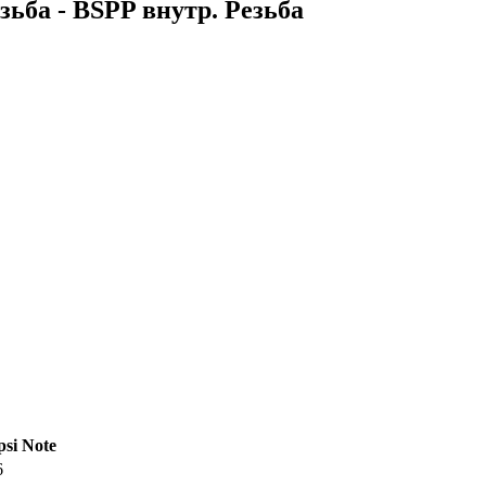
ьба - BSPP внутр. Резьба
psi
Note
6