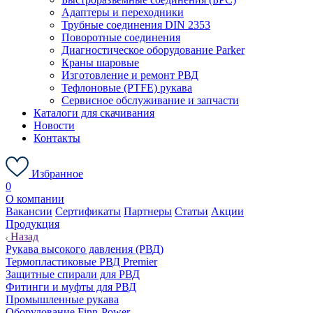
Адаптеры и переходники
Трубные соединения DIN 2353
Поворотные соединения
Диагностическое оборудование Parker
Краны шаровые
Изготовление и ремонт РВД
Тефлоновые (PTFE) рукава
Сервисное обслуживание и запчасти
Каталоги для скачивания
Новости
Контакты
Избранное
0
О компании
Вакансии
Сертификаты
Партнеры
Статьи
Акции
Продукция
Назад
Рукава высокого давления (РВД)
Термопластиковые РВД Premier
Защитные спирали для РВД
Фитинги и муфты для РВД
Промышленные рукава
Оборудование Finn-Power