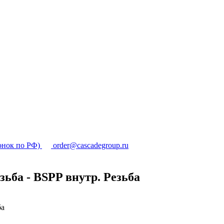
онок по РФ)
order@cascadegroup.ru
ьба - BSPP внутр. Резьба
ба