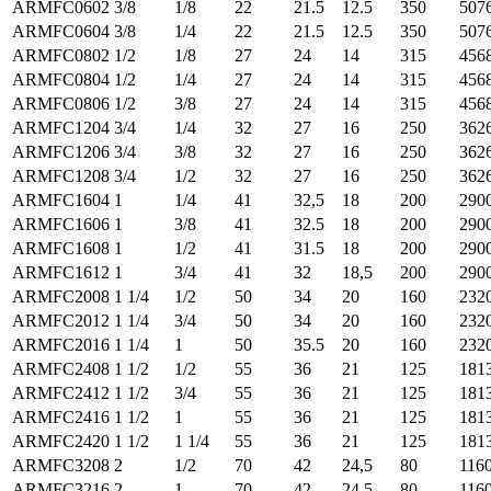
ARMFC0602
3/8
1/8
22
21.5
12.5
350
507
ARMFC0604
3/8
1/4
22
21.5
12.5
350
507
ARMFC0802
1/2
1/8
27
24
14
315
456
ARMFC0804
1/2
1/4
27
24
14
315
456
ARMFC0806
1/2
3/8
27
24
14
315
456
ARMFC1204
3/4
1/4
32
27
16
250
362
ARMFC1206
3/4
3/8
32
27
16
250
362
ARMFC1208
3/4
1/2
32
27
16
250
362
ARMFC1604
1
1/4
41
32,5
18
200
290
ARMFC1606
1
3/8
41
32.5
18
200
290
ARMFC1608
1
1/2
41
31.5
18
200
290
ARMFC1612
1
3/4
41
32
18,5
200
290
ARMFC2008
1 1/4
1/2
50
34
20
160
232
ARMFC2012
1 1/4
3/4
50
34
20
160
232
ARMFC2016
1 1/4
1
50
35.5
20
160
232
ARMFC2408
1 1/2
1/2
55
36
21
125
181
ARMFC2412
1 1/2
3/4
55
36
21
125
181
ARMFC2416
1 1/2
1
55
36
21
125
181
ARMFC2420
1 1/2
1 1/4
55
36
21
125
181
ARMFC3208
2
1/2
70
42
24,5
80
116
ARMFC3216
2
1
70
42
24,5
80
116