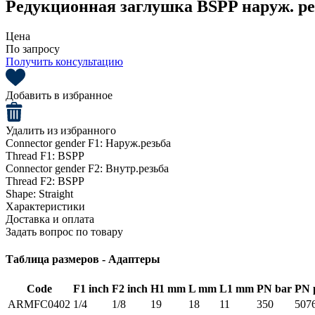
Редукционная заглушка BSPP наруж. рез
Цена
По запросу
Получить консультацию
Добавить в избранное
Удалить из избранного
Connector gender F1:
Наруж.резьба
Thread F1:
BSPP
Connector gender F2:
Внутр.резьба
Thread F2:
BSPP
Shape:
Straight
Характеристики
Доставка и оплата
Задать вопрос по товару
Таблица размеров - Адаптеры
Code
F1 inch
F2 inch
H1 mm
L mm
L1 mm
PN bar
PN 
ARMFC0402
1/4
1/8
19
18
11
350
507