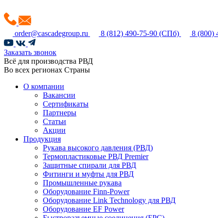
order@cascadegroup.ru
8 (812) 490-75-90
(СПб)
8 (800)
Заказать звонок
Всё для производства РВД
Во всех регионах Страны
О компании
Вакансии
Сертификаты
Партнеры
Статьи
Акции
Продукция
Рукава высокого давления (РВД)
Термопластиковые РВД Premier
Защитные спирали для РВД
Фитинги и муфты для РВД
Промышленные рукава
Оборудование Finn-Power
Оборудование Link Technology для РВД
Оборудование EF Power
Быстроразъемные соединения (БРС)