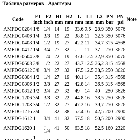
Таблица размеров - Адаптеры
F1
F2
H1
H2
L
L1
L2
PN
PN
Code
Note
inch
inch
mm
mm
mm
mm
mm
bar
psi
AMFDG0204
1/8
1/4
14
19
33.6
9.5
28,9
350
5076
AMFDG0406
1/4
3/8
19
22
38.8
11
32,5
350
5076
AMFDG0408
1/4
1/2
19
27
42.2
11
34,7
315
4568
AMFDG0412
1/4
3/4
27
32
-
11
37
250
3626
AMFDG0604
3/8
1/4
22
19
37.6
12.5
32,9
350
5076
AMFDG0608
3/8
1/2
22
27
43.7
12.5
36,2
315
4568
AMFDG0612
3/8
3/4
27
32
47.5
12.5
38,5
250
3626
AMFDG0804
1/2
1/4
27
19
40.1
14
35,4
315
4568
AMFDG0806
1/2
3/8
27
22
42.8
14
36,5
315
4568
AMFDG0812
1/2
3/4
27
32
49
14
40
250
3626
AMFDG1206
3/4
3/8
32
22
44.8
16
38,5
250
3626
AMFDG1208
3/4
1/2
32
27
47.2
16
39,7
250
3626
AMFDG1216
3/4
1
32
38
52.4
16
42,5
200
2900
AMFDG1612
1
3/4
41
32
57.5
18
50,5
200
2900
1
AMFDG1620
1
41
50
63.5
18
52,5
160
2320
1/4
1