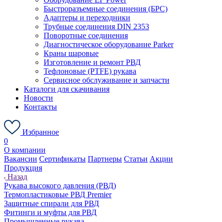
Быстроразъемные соединения (БРС)
Адаптеры и переходники
Трубные соединения DIN 2353
Поворотные соединения
Диагностическое оборудование Parker
Краны шаровые
Изготовление и ремонт РВД
Тефлоновые (PTFE) рукава
Сервисное обслуживание и запчасти
Каталоги для скачивания
Новости
Контакты
Избранное
0
О компании
Вакансии
Сертификаты
Партнеры
Статьи
Акции
Продукция
Назад
Рукава высокого давления (РВД)
Термопластиковые РВД Premier
Защитные спирали для РВД
Фитинги и муфты для РВД
Промышленные рукава