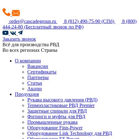
order@cascadegroup.ru
8 (812) 490-75-90
(СПб)
8 (800)
444-24-80
(Бесплатный звонок по РФ)
Заказать звонок
Всё для производства РВД
Во всех регионах Страны
О компании
Вакансии
Сертификаты
Партнеры
Статьи
Акции
Продукция
Рукава высокого давления (РВД)
Термопластиковые РВД Premier
Защитные спирали для РВД
Фитинги и муфты для РВД
Промышленные рукава
Оборудование Finn-Power
Оборудование Link Technology для РВД
Оборудование EF Power