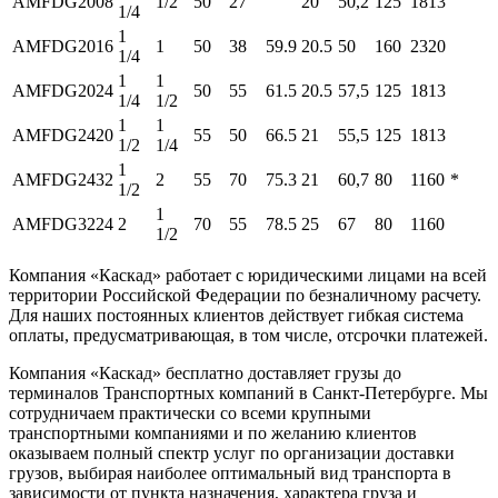
AMFDG2008
1/2
50
27
20
50,2
125
1813
1/4
1
AMFDG2016
1
50
38
59.9
20.5
50
160
2320
1/4
1
1
AMFDG2024
50
55
61.5
20.5
57,5
125
1813
1/4
1/2
1
1
AMFDG2420
55
50
66.5
21
55,5
125
1813
1/2
1/4
1
AMFDG2432
2
55
70
75.3
21
60,7
80
1160
*
1/2
1
AMFDG3224
2
70
55
78.5
25
67
80
1160
1/2
Компания «Каскад» работает с юридическими лицами на всей
территории Российской Федерации по безналичному расчету.
Для наших постоянных клиентов действует гибкая система
оплаты, предусматривающая, в том числе, отсрочки платежей.
Компания «Каскад» бесплатно доставляет грузы до
терминалов Транспортных компаний в Санкт-Петербурге. Мы
сотрудничаем практически со всеми крупными
транспортными компаниями и по желанию клиентов
оказываем полный спектр услуг по организации доставки
грузов, выбирая наиболее оптимальный вид транспорта в
зависимости от пункта назначения, характера груза и