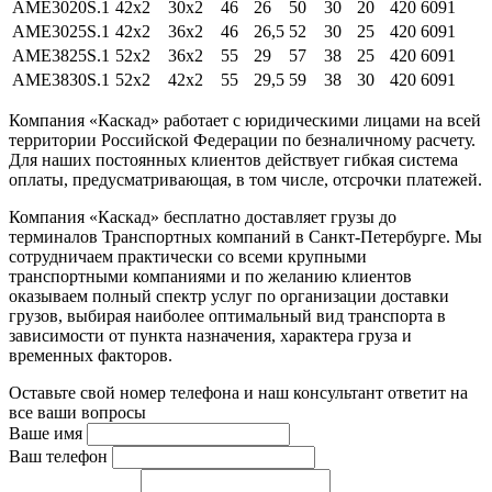
AME3020S.1
42x2
30x2
46
26
50
30
20
420
6091
AME3025S.1
42x2
36x2
46
26,5
52
30
25
420
6091
AME3825S.1
52x2
36x2
55
29
57
38
25
420
6091
AME3830S.1
52x2
42x2
55
29,5
59
38
30
420
6091
Компания «Каскад» работает с юридическими лицами на всей
территории Российской Федерации по безналичному расчету.
Для наших постоянных клиентов действует гибкая система
оплаты, предусматривающая, в том числе, отсрочки платежей.
Компания «Каскад» бесплатно доставляет грузы до
терминалов Транспортных компаний в Санкт-Петербурге. Мы
сотрудничаем практически со всеми крупными
транспортными компаниями и по желанию клиентов
оказываем полный спектр услуг по организации доставки
грузов, выбирая наиболее оптимальный вид транспорта в
зависимости от пункта назначения, характера груза и
временных факторов.
Оставьте свой номер телефона и наш консультант ответит на
все ваши вопросы
Ваше имя
Ваш телефон