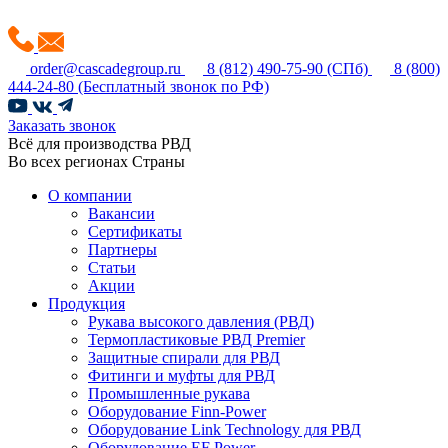
order@cascadegroup.ru
8 (812) 490-75-90
(СПб)
8 (800)
444-24-80
(Бесплатный звонок по РФ)
Заказать звонок
Всё для производства РВД
Во всех регионах Страны
О компании
Вакансии
Сертификаты
Партнеры
Статьи
Акции
Продукция
Рукава высокого давления (РВД)
Термопластиковые РВД Premier
Защитные спирали для РВД
Фитинги и муфты для РВД
Промышленные рукава
Оборудование Finn-Power
Оборудование Link Technology для РВД
Оборудование EF Power