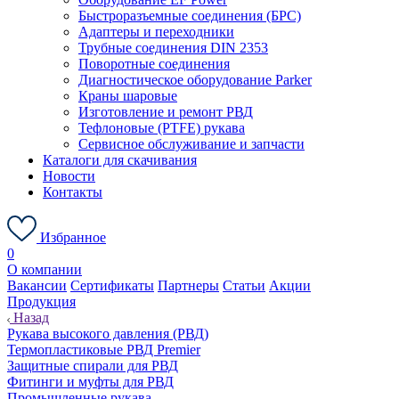
Быстроразъемные соединения (БРС)
Адаптеры и переходники
Трубные соединения DIN 2353
Поворотные соединения
Диагностическое оборудование Parker
Краны шаровые
Изготовление и ремонт РВД
Тефлоновые (PTFE) рукава
Сервисное обслуживание и запчасти
Каталоги для скачивания
Новости
Контакты
Избранное
0
О компании
Вакансии
Сертификаты
Партнеры
Статьи
Акции
Продукция
Назад
Рукава высокого давления (РВД)
Термопластиковые РВД Premier
Защитные спирали для РВД
Фитинги и муфты для РВД
Промышленные рукава