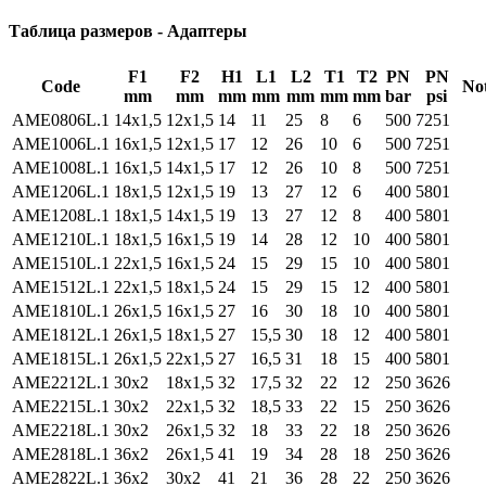
Таблица размеров - Адаптеры
F1
F2
H1
L1
L2
T1
T2
PN
PN
Code
No
mm
mm
mm
mm
mm
mm
mm
bar
psi
AME0806L.1
14x1,5
12x1,5
14
11
25
8
6
500
7251
AME1006L.1
16x1,5
12x1,5
17
12
26
10
6
500
7251
AME1008L.1
16x1,5
14x1,5
17
12
26
10
8
500
7251
AME1206L.1
18x1,5
12x1,5
19
13
27
12
6
400
5801
AME1208L.1
18x1,5
14x1,5
19
13
27
12
8
400
5801
AME1210L.1
18x1,5
16x1,5
19
14
28
12
10
400
5801
AME1510L.1
22x1,5
16x1,5
24
15
29
15
10
400
5801
AME1512L.1
22x1,5
18x1,5
24
15
29
15
12
400
5801
AME1810L.1
26x1,5
16x1,5
27
16
30
18
10
400
5801
AME1812L.1
26x1,5
18x1,5
27
15,5
30
18
12
400
5801
AME1815L.1
26x1,5
22x1,5
27
16,5
31
18
15
400
5801
AME2212L.1
30x2
18x1,5
32
17,5
32
22
12
250
3626
AME2215L.1
30x2
22x1,5
32
18,5
33
22
15
250
3626
AME2218L.1
30x2
26x1,5
32
18
33
22
18
250
3626
AME2818L.1
36x2
26x1,5
41
19
34
28
18
250
3626
AME2822L.1
36x2
30x2
41
21
36
28
22
250
3626