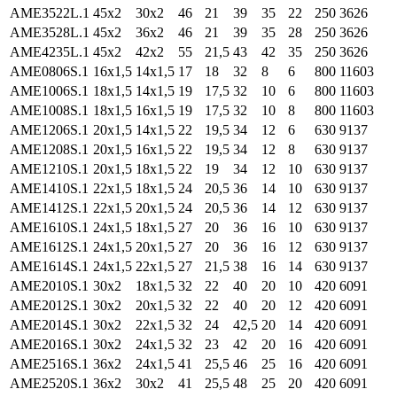
AME3522L.1
45x2
30x2
46
21
39
35
22
250
3626
AME3528L.1
45x2
36x2
46
21
39
35
28
250
3626
AME4235L.1
45x2
42x2
55
21,5
43
42
35
250
3626
AME0806S.1
16x1,5
14x1,5
17
18
32
8
6
800
11603
AME1006S.1
18x1,5
14x1,5
19
17,5
32
10
6
800
11603
AME1008S.1
18x1,5
16x1,5
19
17,5
32
10
8
800
11603
AME1206S.1
20x1,5
14x1,5
22
19,5
34
12
6
630
9137
AME1208S.1
20x1,5
16x1,5
22
19,5
34
12
8
630
9137
AME1210S.1
20x1,5
18x1,5
22
19
34
12
10
630
9137
AME1410S.1
22x1,5
18x1,5
24
20,5
36
14
10
630
9137
AME1412S.1
22x1,5
20x1,5
24
20,5
36
14
12
630
9137
AME1610S.1
24x1,5
18x1,5
27
20
36
16
10
630
9137
AME1612S.1
24x1,5
20x1,5
27
20
36
16
12
630
9137
AME1614S.1
24x1,5
22x1,5
27
21,5
38
16
14
630
9137
AME2010S.1
30x2
18x1,5
32
22
40
20
10
420
6091
AME2012S.1
30x2
20x1,5
32
22
40
20
12
420
6091
AME2014S.1
30x2
22x1,5
32
24
42,5
20
14
420
6091
AME2016S.1
30x2
24x1,5
32
23
42
20
16
420
6091
AME2516S.1
36x2
24x1,5
41
25,5
46
25
16
420
6091
AME2520S.1
36x2
30x2
41
25,5
48
25
20
420
6091