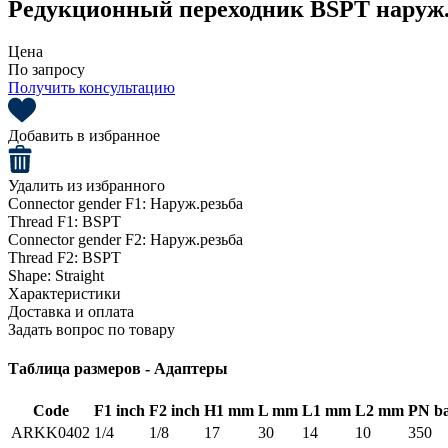
Редукционный переходник BSPT наруж. 
Цена
По запросу
Получить консультацию
Добавить в избранное
Удалить из избранного
Connector gender F1:
Наруж.резьба
Thread F1:
BSPT
Connector gender F2:
Наруж.резьба
Thread F2:
BSPT
Shape:
Straight
Характеристики
Доставка и оплата
Задать вопрос по товару
Таблица размеров - Адаптеры
Code
F1 inch
F2 inch
H1 mm
L mm
L1 mm
L2 mm
PN b
ARKK0402
1/4
1/8
17
30
14
10
350