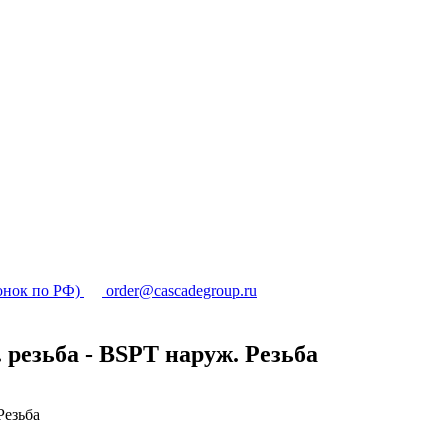
онок по РФ)
order@cascadegroup.ru
резьба - BSPT наруж. Резьба
Резьба