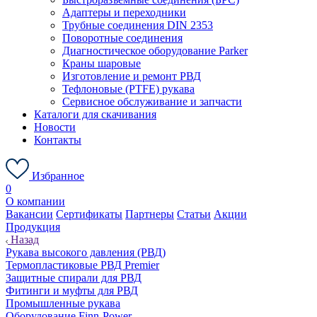
Адаптеры и переходники
Трубные соединения DIN 2353
Поворотные соединения
Диагностическое оборудование Parker
Краны шаровые
Изготовление и ремонт РВД
Тефлоновые (PTFE) рукава
Сервисное обслуживание и запчасти
Каталоги для скачивания
Новости
Контакты
Избранное
0
О компании
Вакансии
Сертификаты
Партнеры
Статьи
Акции
Продукция
Назад
Рукава высокого давления (РВД)
Термопластиковые РВД Premier
Защитные спирали для РВД
Фитинги и муфты для РВД
Промышленные рукава
Оборудование Finn-Power