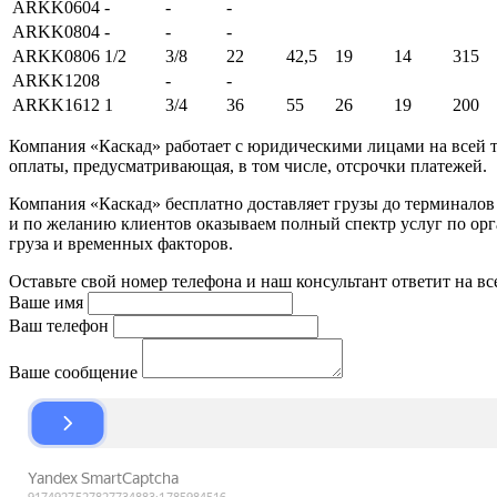
ARKK0604
-
-
-
ARKK0804
-
-
-
ARKK0806
1/2
3/8
22
42,5
19
14
315
ARKK1208
-
-
ARKK1612
1
3/4
36
55
26
19
200
Компания «Каскад» работает с юридическими лицами на всей т
оплаты, предусматривающая, в том числе, отсрочки платежей.
Компания «Каскад» бесплатно доставляет грузы до терминало
и по желанию клиентов оказываем полный спектр услуг по орга
груза и временных факторов.
Оставьте свой номер телефона и наш консультант ответит на в
Ваше имя
Ваш телефон
Ваше сообщение