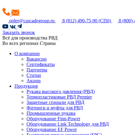
order@cascadegroup.ru
8 (812) 490-75-90
(СПб)
8 (800)
Заказать звонок
Всё для производства РВД
Во всех регионах Страны
О компании
Вакансии
Сертификаты
Партнеры
Статьи
Акции
Продукция
Рукава высокого давления (РВД)
Термопластиковые РВД Premier
Защитные спирали для РВД
Фитинги и муфты для РВД
Промышленные рукава
Оборудование Finn-Power
Оборудование Link Technology для РВД
Оборудование EF Power
Быстроразъемные соединения (БРС)