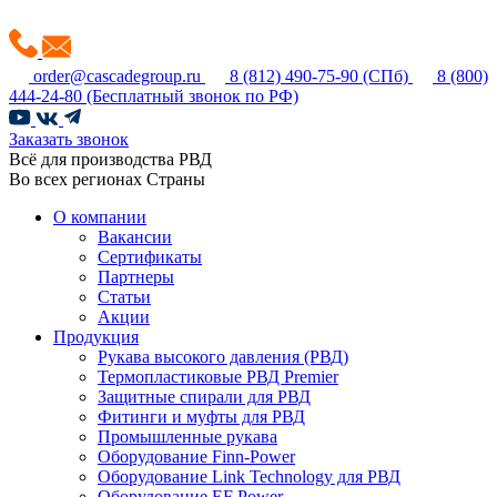
order@cascadegroup.ru
8 (812) 490-75-90
(СПб)
8 (800)
444-24-80
(Бесплатный звонок по РФ)
Заказать звонок
Всё для производства РВД
Во всех регионах Страны
О компании
Вакансии
Сертификаты
Партнеры
Статьи
Акции
Продукция
Рукава высокого давления (РВД)
Термопластиковые РВД Premier
Защитные спирали для РВД
Фитинги и муфты для РВД
Промышленные рукава
Оборудование Finn-Power
Оборудование Link Technology для РВД
Оборудование EF Power