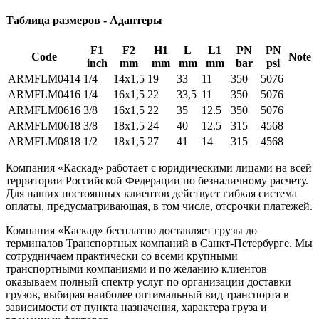
Таблица размеров - Адаптеры
F1
F2
H1
L
L1
PN
PN
Code
Note
inch
mm
mm
mm
mm
bar
psi
ARMFLM0414
1/4
14x1,5
19
33
11
350
5076
ARMFLM0416
1/4
16x1,5
22
33,5
11
350
5076
ARMFLM0616
3/8
16x1,5
22
35
12.5
350
5076
ARMFLM0618
3/8
18x1,5
24
40
12.5
315
4568
ARMFLM0818
1/2
18x1,5
27
41
14
315
4568
Компания «Каскад» работает с юридическими лицами на всей
территории Российской Федерации по безналичному расчету.
Для наших постоянных клиентов действует гибкая система
оплаты, предусматривающая, в том числе, отсрочки платежей.
Компания «Каскад» бесплатно доставляет грузы до
терминалов Транспортных компаний в Санкт-Петербурге. Мы
сотрудничаем практически со всеми крупными
транспортными компаниями и по желанию клиентов
оказываем полный спектр услуг по организации доставки
грузов, выбирая наиболее оптимальный вид транспорта в
зависимости от пункта назначения, характера груза и