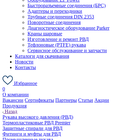
Быстроразъемные соединения (БРС)
Адаптеры и переходники
Трубные соединения DIN 2353
Поворотные соединения
Диагностическое оборудование Parker
Краны шаровые
Изготовление и ремонт РВД
Тефлоновые (PTFE) рукава
Сервисное обслуживание и запчасти
Каталоги для скачивания
Новости
Контакты
Избранное
0
О компании
Вакансии
Сертификаты
Партнеры
Статьи
Акции
Продукция
Назад
Рукава высокого давления (РВД)
Термопластиковые РВД Premier
Защитные спирали для РВД
Фитинги и муфты для РВД
Промышленные рукава