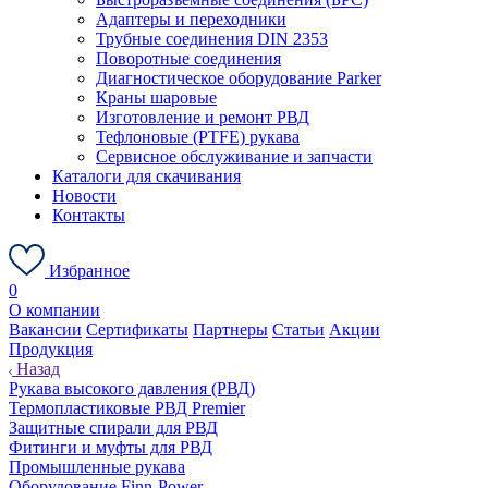
Адаптеры и переходники
Трубные соединения DIN 2353
Поворотные соединения
Диагностическое оборудование Parker
Краны шаровые
Изготовление и ремонт РВД
Тефлоновые (PTFE) рукава
Сервисное обслуживание и запчасти
Каталоги для скачивания
Новости
Контакты
Избранное
0
О компании
Вакансии
Сертификаты
Партнеры
Статьи
Акции
Продукция
Назад
Рукава высокого давления (РВД)
Термопластиковые РВД Premier
Защитные спирали для РВД
Фитинги и муфты для РВД
Промышленные рукава
Оборудование Finn-Power