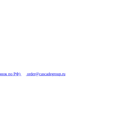
онок по РФ)
order@cascadegroup.ru