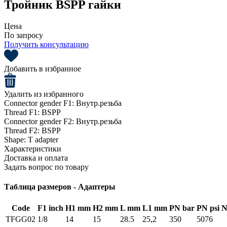
Тройник BSPP гайки
Цена
По запросу
Получить консультацию
Добавить в избранное
Удалить из избранного
Connector gender F1:
Внутр.резьба
Thread F1:
BSPP
Connector gender F2:
Внутр.резьба
Thread F2:
BSPP
Shape:
T adapter
Характеристики
Доставка и оплата
Задать вопрос по товару
Таблица размеров - Адаптеры
Code
F1 inch
H1 mm
H2 mm
L mm
L1 mm
PN bar
PN psi
N
TFGG02
1/8
14
15
28.5
25,2
350
5076