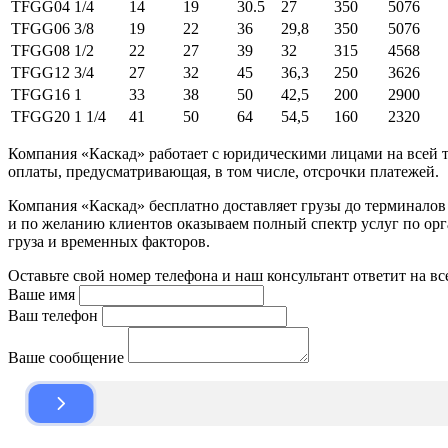
TFGG04
1/4
14
19
30.5
27
350
5076
TFGG06
3/8
19
22
36
29,8
350
5076
TFGG08
1/2
22
27
39
32
315
4568
TFGG12
3/4
27
32
45
36,3
250
3626
TFGG16
1
33
38
50
42,5
200
2900
TFGG20
1 1/4
41
50
64
54,5
160
2320
Компания «Каскад» работает с юридическими лицами на всей т
оплаты, предусматривающая, в том числе, отсрочки платежей.
Компания «Каскад» бесплатно доставляет грузы до терминало
и по желанию клиентов оказываем полный спектр услуг по орга
груза и временных факторов.
Оставьте свой номер телефона и наш консультант ответит на в
Ваше имя
Ваш телефон
Ваше сообщение