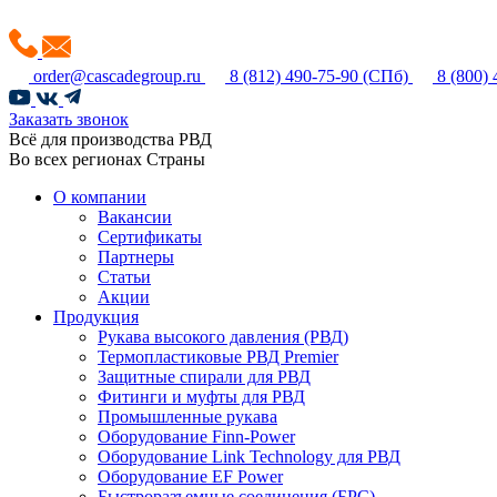
order@cascadegroup.ru
8 (812) 490-75-90
(СПб)
8 (800)
Заказать звонок
Всё для производства РВД
Во всех регионах Страны
О компании
Вакансии
Сертификаты
Партнеры
Статьи
Акции
Продукция
Рукава высокого давления (РВД)
Термопластиковые РВД Premier
Защитные спирали для РВД
Фитинги и муфты для РВД
Промышленные рукава
Оборудование Finn-Power
Оборудование Link Technology для РВД
Оборудование EF Power
Быстроразъемные соединения (БРС)