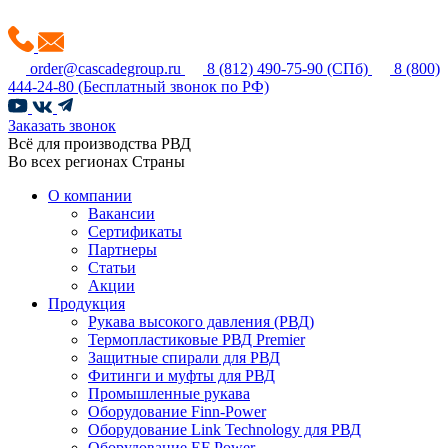
order@cascadegroup.ru
8 (812) 490-75-90
(СПб)
8 (800)
444-24-80
(Бесплатный звонок по РФ)
Заказать звонок
Всё для производства РВД
Во всех регионах Страны
О компании
Вакансии
Сертификаты
Партнеры
Статьи
Акции
Продукция
Рукава высокого давления (РВД)
Термопластиковые РВД Premier
Защитные спирали для РВД
Фитинги и муфты для РВД
Промышленные рукава
Оборудование Finn-Power
Оборудование Link Technology для РВД
Оборудование EF Power