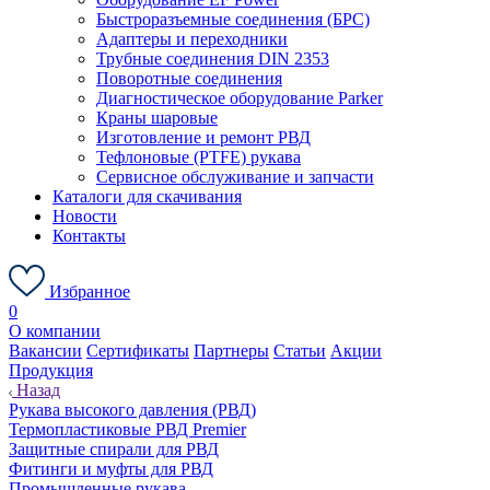
Быстроразъемные соединения (БРС)
Адаптеры и переходники
Трубные соединения DIN 2353
Поворотные соединения
Диагностическое оборудование Parker
Краны шаровые
Изготовление и ремонт РВД
Тефлоновые (PTFE) рукава
Сервисное обслуживание и запчасти
Каталоги для скачивания
Новости
Контакты
Избранное
0
О компании
Вакансии
Сертификаты
Партнеры
Статьи
Акции
Продукция
Назад
Рукава высокого давления (РВД)
Термопластиковые РВД Premier
Защитные спирали для РВД
Фитинги и муфты для РВД
Промышленные рукава