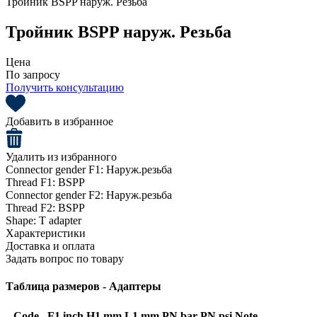
Тройник BSPP наруж. Резьба
Тройник BSPP наруж. Резьба
Цена
По запросу
Получить консультацию
Добавить в избранное
Удалить из избранного
Connector gender F1:
Наруж.резьба
Thread F1:
BSPP
Connector gender F2:
Наруж.резьба
Thread F2:
BSPP
Shape:
T adapter
Характеристики
Доставка и оплата
Задать вопрос по товару
Таблица размеров - Адаптеры
Code
F1 inch
H1 mm
L1 mm
PN bar
PN psi
Note