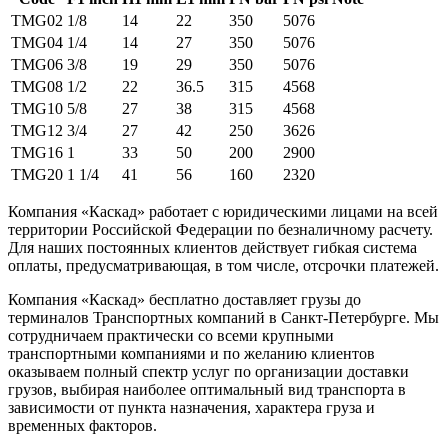
TMG02
1/8
14
22
350
5076
TMG04
1/4
14
27
350
5076
TMG06
3/8
19
29
350
5076
TMG08
1/2
22
36.5
315
4568
TMG10
5/8
27
38
315
4568
TMG12
3/4
27
42
250
3626
TMG16
1
33
50
200
2900
TMG20
1 1/4
41
56
160
2320
Компания «Каскад» работает с юридическими лицами на всей
территории Российской Федерации по безналичному расчету.
Для наших постоянных клиентов действует гибкая система
оплаты, предусматривающая, в том числе, отсрочки платежей.
Компания «Каскад» бесплатно доставляет грузы до
терминалов Транспортных компаний в Санкт-Петербурге. Мы
сотрудничаем практически со всеми крупными
транспортными компаниями и по желанию клиентов
оказываем полный спектр услуг по организации доставки
грузов, выбирая наиболее оптимальный вид транспорта в
зависимости от пункта назначения, характера груза и
временных факторов.