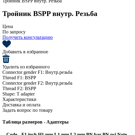
Тройник BSPP внутр. Резьба
Тройник BSPP внутр. Резьба
Цена
По запросу
Получить консультацию
Добавить в избранное
Удалить из избранного
Connector gender F1:
Внутр.резьба
Thread F1:
BSPP
Connector gender F2:
Внутр.резьба
Thread F2:
BSPP
Shape:
T adapter
Характеристики
Доставка и оплата
Задать вопрос по товару
Таблица размеров - Адаптеры
Code
F1 inch
H1 mm
L1 mm
L2 mm
PN bar
PN psi
Note