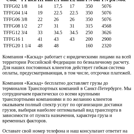
TFFG02
1/8
14
17,5
17
350
5076
TFFG04
1/4
19
22.5
22.5
350
5076
TFFG06
3/8
22
26
26
350
5076
TFFG08
1/2
27
31
31
315
4568
TFFG12
3/4
33
34.5
34.5
250
3626
TFFG16
1
41
43
43
200
2900
TFFG20
1 1/4
48
48
160
2320
Компания «Каскад» работает с юридическими лицами на всей
территории Российской Федерации по безналичному расчету.
Для наших постоянных клиентов действует гибкая система
оплаты, предусматривающая, в том числе, отсрочки платежей.
Компания «Каскад» бесплатно доставляет грузы до
терминалов Транспортных компаний в Санкт-Петербурге. Мы
сотрудничаем практически со всеми крупными
транспортными компаниями и по желанию клиентов
оказываем полный спектр услуг по организации доставки
грузов, выбирая наиболее оптимальный вид транспорта в
зависимости от пункта назначения, характера груза и
временных факторов.
Оставьте свой номер телефона и наш консультант ответит на