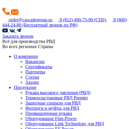
order@cascadegroup.ru
8 (812) 490-75-90
(СПб)
8 (800)
444-24-80
(Бесплатный звонок по РФ)
Заказать звонок
Всё для производства РВД
Во всех регионах Страны
О компании
Вакансии
Сертификаты
Партнеры
Статьи
Акции
Продукция
Рукава высокого давления (РВД)
Термопластиковые РВД Premier
Защитные спирали для РВД
Фитинги и муфты для РВД
Промышленные рукава
Оборудование Finn-Power
Оборудование Link Technology для РВД
Оборудование EF Power