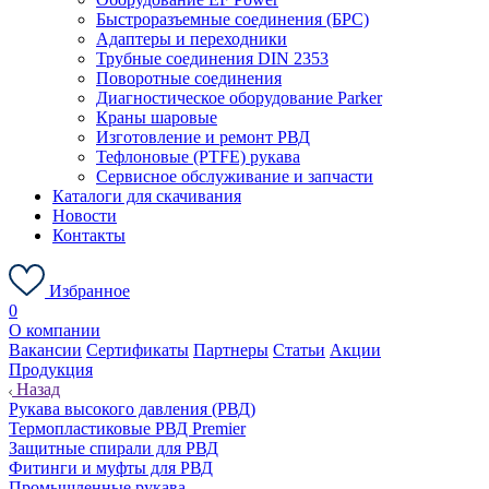
Быстроразъемные соединения (БРС)
Адаптеры и переходники
Трубные соединения DIN 2353
Поворотные соединения
Диагностическое оборудование Parker
Краны шаровые
Изготовление и ремонт РВД
Тефлоновые (PTFE) рукава
Сервисное обслуживание и запчасти
Каталоги для скачивания
Новости
Контакты
Избранное
0
О компании
Вакансии
Сертификаты
Партнеры
Статьи
Акции
Продукция
Назад
Рукава высокого давления (РВД)
Термопластиковые РВД Premier
Защитные спирали для РВД
Фитинги и муфты для РВД
Промышленные рукава