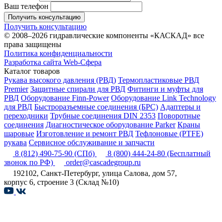
Ваш телефон
Получить консультацию
Получить консультацию
© 2008–2026 гидравлические компоненты «КАСКАД» все
права защищены
Политика конфиденциальности
Разработка сайта Web-Сфера
Каталог товаров
Рукава высокого давления (РВД)
Термопластиковые РВД
Premier
Защитные спирали для РВД
Фитинги и муфты для
РВД
Оборудование Finn-Power
Оборудование Link Technology
для РВД
Быстроразъемные соединения (БРС)
Адаптеры и
переходники
Трубные соединения DIN 2353
Поворотные
соединения
Диагностическое оборудование Parker
Краны
шаровые
Изготовление и ремонт РВД
Тефлоновые (PTFE)
рукава
Сервисное обслуживание и запчасти
8 (812) 490-75-90
(СПб)
8 (800) 444-24-80
(Бесплатный
звонок по РФ)
order@cascadegroup.ru
192102, Санкт-Петербург, улица Салова, дом 57,
корпус 6, строение 3 (Склад №10)