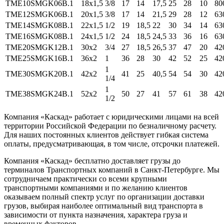
TME10SMGK06B.1
18x1,5
3/8
17
14
17,5
25
28
10
80
TME12SMGK06B.1
20x1,5
3/8
17
14
21,5
29
28
12
63
TME14SMGK08B.1
22x1,5
1/2
19
18,5
22
30
34
14
63
TME16SMGK08B.1
24x1,5
1/2
24
18,5
24,5
33
36
16
63
TME20SMGK12B.1
30x2
3/4
27
18,5
26,5
37
47
20
42
TME25SMGK16B.1
36x2
1
36
28
30
42
52
25
42
1
TME30SMGK20B.1
42x2
41
25
40,5
54
54
30
42
1/4
1
TME38SMGK24B.1
52x2
50
27
41
57
61
38
42
1/2
Компания «Каскад» работает с юридическими лицами на всей
территории Российской Федерации по безналичному расчету.
Для наших постоянных клиентов действует гибкая система
оплаты, предусматривающая, в том числе, отсрочки платежей.
Компания «Каскад» бесплатно доставляет грузы до
терминалов Транспортных компаний в Санкт-Петербурге. Мы
сотрудничаем практически со всеми крупными
транспортными компаниями и по желанию клиентов
оказываем полный спектр услуг по организации доставки
грузов, выбирая наиболее оптимальный вид транспорта в
зависимости от пункта назначения, характера груза и
временных факторов.