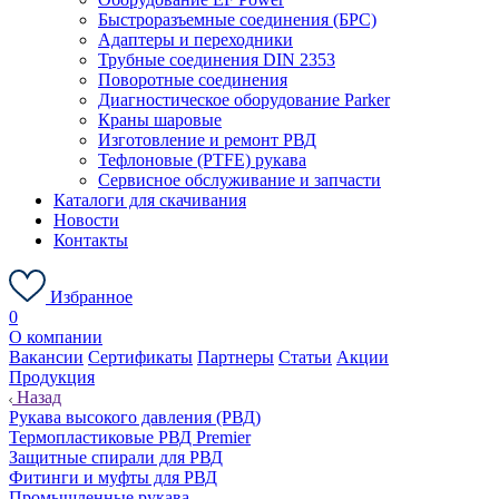
Быстроразъемные соединения (БРС)
Адаптеры и переходники
Трубные соединения DIN 2353
Поворотные соединения
Диагностическое оборудование Parker
Краны шаровые
Изготовление и ремонт РВД
Тефлоновые (PTFE) рукава
Сервисное обслуживание и запчасти
Каталоги для скачивания
Новости
Контакты
Избранное
0
О компании
Вакансии
Сертификаты
Партнеры
Статьи
Акции
Продукция
Назад
Рукава высокого давления (РВД)
Термопластиковые РВД Premier
Защитные спирали для РВД
Фитинги и муфты для РВД
Промышленные рукава