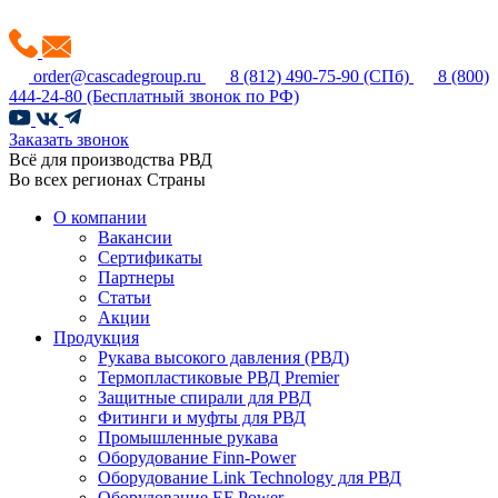
order@cascadegroup.ru
8 (812) 490-75-90
(СПб)
8 (800)
444-24-80
(Бесплатный звонок по РФ)
Заказать звонок
Всё для производства РВД
Во всех регионах Страны
О компании
Вакансии
Сертификаты
Партнеры
Статьи
Акции
Продукция
Рукава высокого давления (РВД)
Термопластиковые РВД Premier
Защитные спирали для РВД
Фитинги и муфты для РВД
Промышленные рукава
Оборудование Finn-Power
Оборудование Link Technology для РВД
Оборудование EF Power