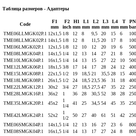
Таблица размеров - Адаптеры
F1
F2
H1
L1
L2
L3
L4
T
PN
Code
mm
inch
mm
mm
mm
mm
mm
mm
ba
TME06LLMGK02P.1
12x1,5
1/8
12
8
9,5
20
15
6
10
TME08LLMGK02P.1
14x1,5
1/8
12
8
11,5
20
17
8
10
TME06LMGK02P.1
12x1,5
1/8
12
10
12
20
19
6
50
TME08LMGK04P.1
14x1,5
1/4
12
13
14
27
21
8
50
TME10LMGK04P.1
16x1,5
1/4
14
13
15
27
22
10
50
TME12LMGK06P.1
18x1,5
3/8
17
14
17
28
24
12
40
TME15LMGK08P.1
22x1,5
1/2
19
18,5
21
35,5
28
15
40
TME18LMGK08P.1
26x1,5
1/2
24
18,5
23,5
36
31
18
40
TME22LMGK12P.1
30x2
3/4
27
18,5
27,5
47
35
22
25
TME28LMGK16P.1
36x2
1
36
28
30,5
52
38
28
25
1
TME35LMGK20P.1
45x2
41
25
34,5
54
45
35
25
1/4
1
TME42LMGK24P.1
52x2
50
27
40
61
51
42
25
1/2
TME06SMGK04P.1
14x1,5
1/4
12
13
16
27
23
6
80
TME08SMGK04P.1
16x1,5
1/4
14
13
17
27
24
8
80