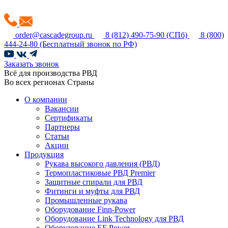
order@cascadegroup.ru
8 (812) 490-75-90
(СПб)
8 (800)
444-24-80
(Бесплатный звонок по РФ)
Заказать звонок
Всё для производства РВД
Во всех регионах Страны
О компании
Вакансии
Сертификаты
Партнеры
Статьи
Акции
Продукция
Рукава высокого давления (РВД)
Термопластиковые РВД Premier
Защитные спирали для РВД
Фитинги и муфты для РВД
Промышленные рукава
Оборудование Finn-Power
Оборудование Link Technology для РВД
Оборудование EF Power