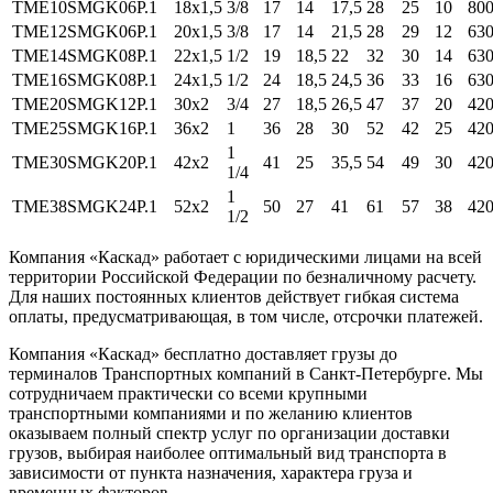
TME10SMGK06P.1
18x1,5
3/8
17
14
17,5
28
25
10
80
TME12SMGK06P.1
20x1,5
3/8
17
14
21,5
28
29
12
63
TME14SMGK08P.1
22x1,5
1/2
19
18,5
22
32
30
14
63
TME16SMGK08P.1
24x1,5
1/2
24
18,5
24,5
36
33
16
63
TME20SMGK12P.1
30x2
3/4
27
18,5
26,5
47
37
20
42
TME25SMGK16P.1
36x2
1
36
28
30
52
42
25
42
1
TME30SMGK20P.1
42x2
41
25
35,5
54
49
30
42
1/4
1
TME38SMGK24P.1
52x2
50
27
41
61
57
38
42
1/2
Компания «Каскад» работает с юридическими лицами на всей
территории Российской Федерации по безналичному расчету.
Для наших постоянных клиентов действует гибкая система
оплаты, предусматривающая, в том числе, отсрочки платежей.
Компания «Каскад» бесплатно доставляет грузы до
терминалов Транспортных компаний в Санкт-Петербурге. Мы
сотрудничаем практически со всеми крупными
транспортными компаниями и по желанию клиентов
оказываем полный спектр услуг по организации доставки
грузов, выбирая наиболее оптимальный вид транспорта в
зависимости от пункта назначения, характера груза и
временных факторов.