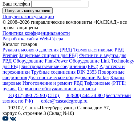
Ваш телефон
Получить консультацию
Получить консультацию
© 2008–2026 гидравлические компоненты «КАСКАД» все
права защищены
Политика конфиденциальности
Разработка сайта Web-Сфера
Каталог товаров
Рукава высокого давления (РВД)
Термопластиковые РВД
Premier
Защитные спирали для РВД
Фитинги и муфты для
РВД
Оборудование Finn-Power
Оборудование Link Technology
для РВД
Быстроразъемные соединения (БРС)
Адаптеры и
переходники
Трубные соединения DIN 2353
Поворотные
соединения
Диагностическое оборудование Parker
Краны
шаровые
Изготовление и ремонт РВД
Тефлоновые (PTFE)
рукава
Сервисное обслуживание и запчасти
8 (812) 490-75-90
(СПб)
8 (800) 444-24-80
(Бесплатный
звонок по РФ)
order@cascadegroup.ru
192102, Санкт-Петербург, улица Салова, дом 57,
корпус 6, строение 3 (Склад №10)