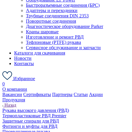
Быстроразъемные соединения (БРС)
Адаптеры и переходники
Трубные соединения DIN 2353
Поворотные соединения
Диагностическое оборудование Parker
Краны шаровые
Изготовление и ремонт РВД
Тефлоновые (PTFE) рукава
Сервисное обслуживание и запчасти
Каталоги для скачивания
Новости
Контакты
Избранное
0
О компании
Вакансии
Сертификаты
Партнеры
Статьи
Акции
Продукция
Назад
Рукава высокого давления (РВД)
Термопластиковые РВД Premier
Защитные спирали для РВД
Фитинги и муфты для РВД
Промышленные рукава