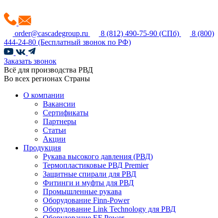
order@cascadegroup.ru
8 (812) 490-75-90
(СПб)
8 (800)
444-24-80
(Бесплатный звонок по РФ)
Заказать звонок
Всё для производства РВД
Во всех регионах Страны
О компании
Вакансии
Сертификаты
Партнеры
Статьи
Акции
Продукция
Рукава высокого давления (РВД)
Термопластиковые РВД Premier
Защитные спирали для РВД
Фитинги и муфты для РВД
Промышленные рукава
Оборудование Finn-Power
Оборудование Link Technology для РВД
Оборудование EF Power