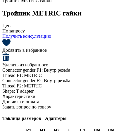
Тройник METRIC гайки
Тройник METRIC гайки
Цена
По запросу
Получить консультацию
Добавить в избранное
Удалить из избранного
Connector gender F1:
Внутр.резьба
Thread F1:
METRIC
Connector gender F2:
Внутр.резьба
Thread F2:
METRIC
Shape:
T adapter
Характеристики
Доставка и оплата
Задать вопрос по товару
Таблица размеров - Адаптеры
F1
H1
H2
L
L1
PN
PN