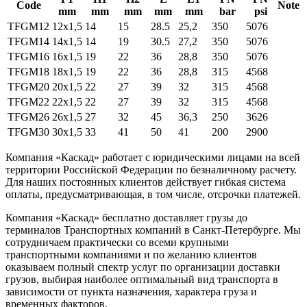
Code
Note
mm
mm
mm
mm
mm
bar
psi
TFGM12
12x1,5
14
15
28.5
25,2
350
5076
TFGM14
14x1,5
14
19
30.5
27,2
350
5076
TFGM16
16x1,5
19
22
36
28,8
350
5076
TFGM18
18x1,5
19
22
36
28,8
315
4568
TFGM20
20x1,5
22
27
39
32
315
4568
TFGM22
22x1,5
22
27
39
32
315
4568
TFGM26
26x1,5
27
32
45
36,3
250
3626
TFGM30
30x1,5
33
41
50
41
200
2900
Компания «Каскад» работает с юридическими лицами на всей
территории Российской Федерации по безналичному расчету.
Для наших постоянных клиентов действует гибкая система
оплаты, предусматривающая, в том числе, отсрочки платежей.
Компания «Каскад» бесплатно доставляет грузы до
терминалов Транспортных компаний в Санкт-Петербурге. Мы
сотрудничаем практически со всеми крупными
транспортными компаниями и по желанию клиентов
оказываем полный спектр услуг по организации доставки
грузов, выбирая наиболее оптимальный вид транспорта в
зависимости от пункта назначения, характера груза и
временных факторов.