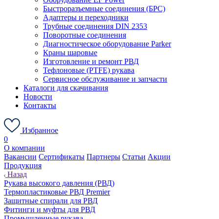
Быстроразъемные соединения (БРС)
Адаптеры и переходники
Трубные соединения DIN 2353
Поворотные соединения
Диагностическое оборудование Parker
Краны шаровые
Изготовление и ремонт РВД
Тефлоновые (PTFE) рукава
Сервисное обслуживание и запчасти
Каталоги для скачивания
Новости
Контакты
Избранное
0
О компании
Вакансии
Сертификаты
Партнеры
Статьи
Акции
Продукция
Назад
Рукава высокого давления (РВД)
Термопластиковые РВД Premier
Защитные спирали для РВД
Фитинги и муфты для РВД
Промышленные рукава