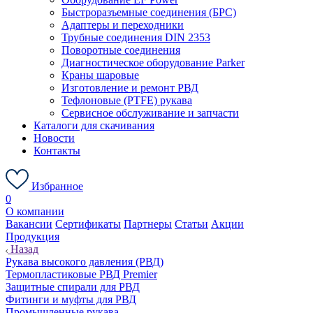
Быстроразъемные соединения (БРС)
Адаптеры и переходники
Трубные соединения DIN 2353
Поворотные соединения
Диагностическое оборудование Parker
Краны шаровые
Изготовление и ремонт РВД
Тефлоновые (PTFE) рукава
Сервисное обслуживание и запчасти
Каталоги для скачивания
Новости
Контакты
Избранное
0
О компании
Вакансии
Сертификаты
Партнеры
Статьи
Акции
Продукция
Назад
Рукава высокого давления (РВД)
Термопластиковые РВД Premier
Защитные спирали для РВД
Фитинги и муфты для РВД
Промышленные рукава