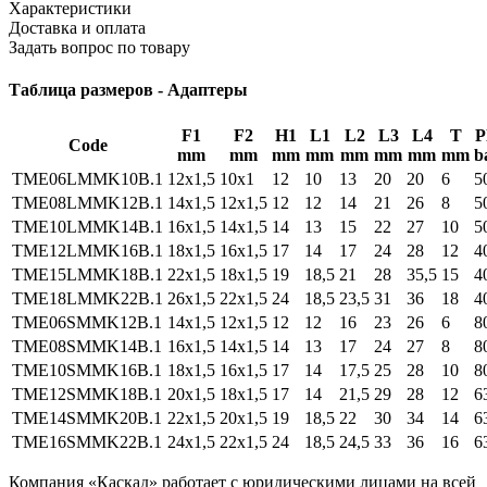
Характеристики
Доставка и оплата
Задать вопрос по товару
Таблица размеров - Адаптеры
F1
F2
H1
L1
L2
L3
L4
T
P
Code
mm
mm
mm
mm
mm
mm
mm
mm
b
TME06LMMK10B.1
12x1,5
10x1
12
10
13
20
20
6
5
TME08LMMK12B.1
14x1,5
12x1,5
12
12
14
21
26
8
5
TME10LMMK14B.1
16x1,5
14x1,5
14
13
15
22
27
10
5
TME12LMMK16B.1
18x1,5
16x1,5
17
14
17
24
28
12
4
TME15LMMK18B.1
22x1,5
18x1,5
19
18,5
21
28
35,5
15
4
TME18LMMK22B.1
26x1,5
22x1,5
24
18,5
23,5
31
36
18
4
TME06SMMK12B.1
14x1,5
12x1,5
12
12
16
23
26
6
8
TME08SMMK14B.1
16x1,5
14x1,5
14
13
17
24
27
8
8
TME10SMMK16B.1
18x1,5
16x1,5
17
14
17,5
25
28
10
8
TME12SMMK18B.1
20x1,5
18x1,5
17
14
21,5
29
28
12
6
TME14SMMK20B.1
22x1,5
20x1,5
19
18,5
22
30
34
14
6
TME16SMMK22B.1
24x1,5
22x1,5
24
18,5
24,5
33
36
16
6
Компания «Каскад» работает с юридическими лицами на всей