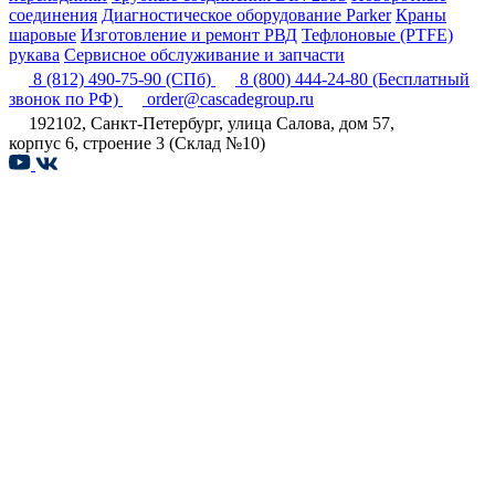
соединения
Диагностическое оборудование Parker
Краны
шаровые
Изготовление и ремонт РВД
Тефлоновые (PTFE)
рукава
Сервисное обслуживание и запчасти
8 (812) 490-75-90
(СПб)
8 (800) 444-24-80
(Бесплатный
звонок по РФ)
order@cascadegroup.ru
192102, Санкт-Петербург, улица Салова, дом 57,
корпус 6, строение 3 (Склад №10)