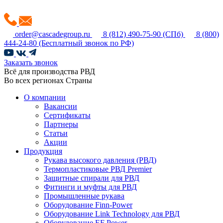
order@cascadegroup.ru
8 (812) 490-75-90
(СПб)
8 (800)
444-24-80
(Бесплатный звонок по РФ)
Заказать звонок
Всё для производства РВД
Во всех регионах Страны
О компании
Вакансии
Сертификаты
Партнеры
Статьи
Акции
Продукция
Рукава высокого давления (РВД)
Термопластиковые РВД Premier
Защитные спирали для РВД
Фитинги и муфты для РВД
Промышленные рукава
Оборудование Finn-Power
Оборудование Link Technology для РВД
Оборудование EF Power