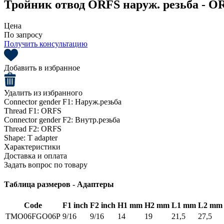
Тройник отвод ORFS наруж. резьба - O
Цена
По запросу
Получить консультацию
Добавить в избранное
Удалить из избранного
Connector gender F1:
Наруж.резьба
Thread F1:
ORFS
Connector gender F2:
Внутр.резьба
Thread F2:
ORFS
Shape:
T adapter
Характеристики
Доставка и оплата
Задать вопрос по товару
Таблица размеров - Адаптеры
Code
F1 inch
F2 inch
H1 mm
H2 mm
L1 mm
L2 mm
TMO06FGO06P
9/16
9/16
14
19
21,5
27,5