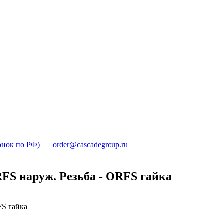
онок по РФ)
order@cascadegroup.ru
RFS наруж. Резьба - ORFS гайка
FS гайка