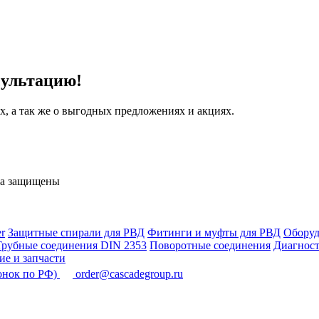
сультацию!
, а так же о выгодных предложениях и акциях.
ва защищены
r
Защитные спирали для РВД
Фитинги и муфты для РВД
Оборуд
Трубные соединения DIN 2353
Поворотные соединения
Диагност
е и запчасти
онок по РФ)
order@cascadegroup.ru