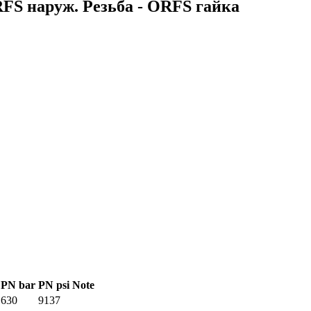
RFS наруж. Резьба - ORFS гайка
PN bar
PN psi
Note
630
9137