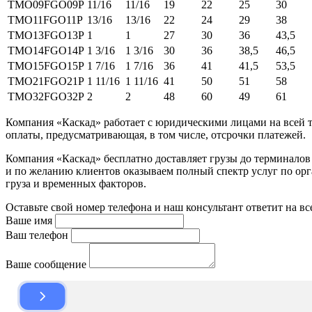
TMO09FGO09P
11/16
11/16
19
22
25
30
TMO11FGO11P
13/16
13/16
22
24
29
38
TMO13FGO13P
1
1
27
30
36
43,5
TMO14FGO14P
1 3/16
1 3/16
30
36
38,5
46,5
TMO15FGO15P
1 7/16
1 7/16
36
41
41,5
53,5
TMO21FGO21P
1 11/16
1 11/16
41
50
51
58
TMO32FGO32P
2
2
48
60
49
61
Компания «Каскад» работает с юридическими лицами на всей т
оплаты, предусматривающая, в том числе, отсрочки платежей.
Компания «Каскад» бесплатно доставляет грузы до терминало
и по желанию клиентов оказываем полный спектр услуг по орга
груза и временных факторов.
Оставьте свой номер телефона и наш консультант ответит на в
Ваше имя
Ваш телефон
Ваше сообщение