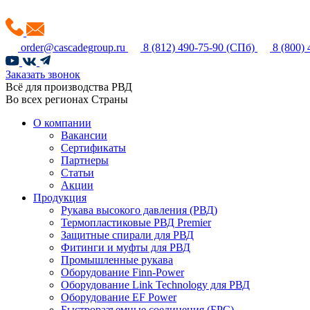
order@cascadegroup.ru
8 (812) 490-75-90
(СПб)
8 (800)
Заказать звонок
Всё для производства РВД
Во всех регионах Страны
О компании
Вакансии
Сертификаты
Партнеры
Статьи
Акции
Продукция
Рукава высокого давления (РВД)
Термопластиковые РВД Premier
Защитные спирали для РВД
Фитинги и муфты для РВД
Промышленные рукава
Оборудование Finn-Power
Оборудование Link Technology для РВД
Оборудование EF Power
Быстроразъемные соединения (БРС)