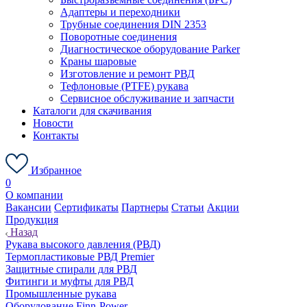
Адаптеры и переходники
Трубные соединения DIN 2353
Поворотные соединения
Диагностическое оборудование Parker
Краны шаровые
Изготовление и ремонт РВД
Тефлоновые (PTFE) рукава
Сервисное обслуживание и запчасти
Каталоги для скачивания
Новости
Контакты
Избранное
0
О компании
Вакансии
Сертификаты
Партнеры
Статьи
Акции
Продукция
Назад
Рукава высокого давления (РВД)
Термопластиковые РВД Premier
Защитные спирали для РВД
Фитинги и муфты для РВД
Промышленные рукава
Оборудование Finn-Power