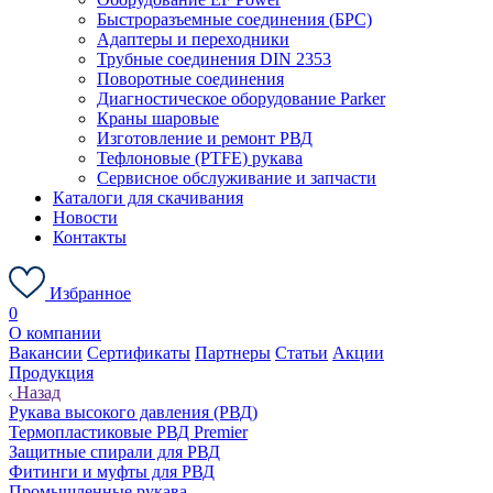
Быстроразъемные соединения (БРС)
Адаптеры и переходники
Трубные соединения DIN 2353
Поворотные соединения
Диагностическое оборудование Parker
Краны шаровые
Изготовление и ремонт РВД
Тефлоновые (PTFE) рукава
Сервисное обслуживание и запчасти
Каталоги для скачивания
Новости
Контакты
Избранное
0
О компании
Вакансии
Сертификаты
Партнеры
Статьи
Акции
Продукция
Назад
Рукава высокого давления (РВД)
Термопластиковые РВД Premier
Защитные спирали для РВД
Фитинги и муфты для РВД
Промышленные рукава