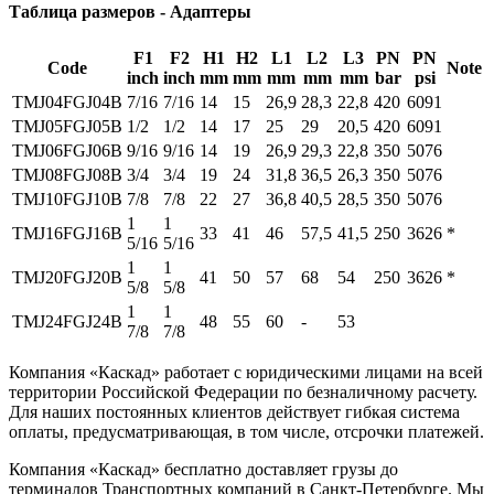
Таблица размеров - Адаптеры
F1
F2
H1
H2
L1
L2
L3
PN
PN
Code
Note
inch
inch
mm
mm
mm
mm
mm
bar
psi
TMJ04FGJ04B
7/16
7/16
14
15
26,9
28,3
22,8
420
6091
TMJ05FGJ05B
1/2
1/2
14
17
25
29
20,5
420
6091
TMJ06FGJ06B
9/16
9/16
14
19
26,9
29,3
22,8
350
5076
TMJ08FGJ08B
3/4
3/4
19
24
31,8
36,5
26,3
350
5076
TMJ10FGJ10B
7/8
7/8
22
27
36,8
40,5
28,5
350
5076
1
1
TMJ16FGJ16B
33
41
46
57,5
41,5
250
3626
*
5/16
5/16
1
1
TMJ20FGJ20B
41
50
57
68
54
250
3626
*
5/8
5/8
1
1
TMJ24FGJ24B
48
55
60
-
53
7/8
7/8
Компания «Каскад» работает с юридическими лицами на всей
территории Российской Федерации по безналичному расчету.
Для наших постоянных клиентов действует гибкая система
оплаты, предусматривающая, в том числе, отсрочки платежей.
Компания «Каскад» бесплатно доставляет грузы до
терминалов Транспортных компаний в Санкт-Петербурге. Мы