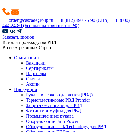
order@cascadegroup.ru
8 (812) 490-75-90
(СПб)
8 (800)
444-24-80
(Бесплатный звонок по РФ)
Заказать звонок
Всё для производства РВД
Во всех регионах Страны
О компании
Вакансии
Сертификаты
Партнеры
Статьи
Акции
Продукция
Рукава высокого давления (РВД)
Термопластиковые РВД Premier
Защитные спирали для РВД
Фитинги и муфты для РВД
Промышленные рукава
Оборудование Finn-Power
Оборудование Link Technology для РВД
Оборудование EF Power