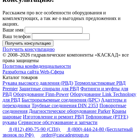
Расскажем про все особенности оборудования и
комплектующих, а так же о выгодных предложениях и
акциях.
Ваше имя
Ваш телефон
Получить консультацию
Получить консультацию
© 2008–2026 гидравлические компоненты «КАСКАД» все
права защищены
Политика конфиденциальности
Разработка сайта Web-Сфера
Каталог товаров
Рукава высокого давления (РВД)
Термопластиковые РВД
Premier
Защитные спирали для РВД
Фитинги и муфты для
РВД
Оборудование Finn-Power
Оборудование Link Technology
для РВД
Быстроразъемные соединения (БРС)
Адаптеры и
переходники
Трубные соединения DIN 2353
Поворотные
соединения
Диагностическое оборудование Parker
Краны
шаровые
Изготовление и ремонт РВД
Тефлоновые (PTFE)
рукава
Сервисное обслуживание и запчасти
8 (812) 490-75-90
(СПб)
8 (800) 444-24-80
(Бесплатный
звонок по РФ)
order@cascadegroup.ru