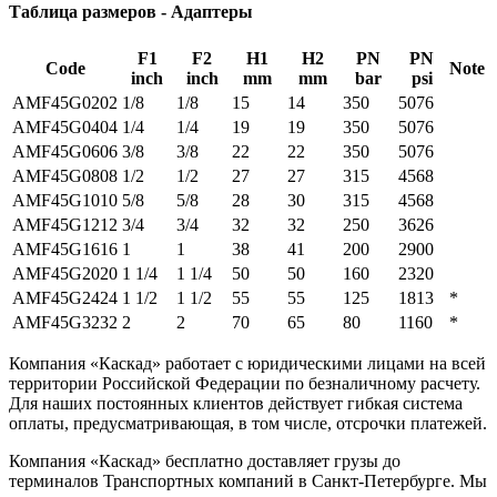
Таблица размеров - Адаптеры
F1
F2
H1
H2
PN
PN
Code
Note
inch
inch
mm
mm
bar
psi
AMF45G0202
1/8
1/8
15
14
350
5076
AMF45G0404
1/4
1/4
19
19
350
5076
AMF45G0606
3/8
3/8
22
22
350
5076
AMF45G0808
1/2
1/2
27
27
315
4568
AMF45G1010
5/8
5/8
28
30
315
4568
AMF45G1212
3/4
3/4
32
32
250
3626
AMF45G1616
1
1
38
41
200
2900
AMF45G2020
1 1/4
1 1/4
50
50
160
2320
AMF45G2424
1 1/2
1 1/2
55
55
125
1813
*
AMF45G3232
2
2
70
65
80
1160
*
Компания «Каскад» работает с юридическими лицами на всей
территории Российской Федерации по безналичному расчету.
Для наших постоянных клиентов действует гибкая система
оплаты, предусматривающая, в том числе, отсрочки платежей.
Компания «Каскад» бесплатно доставляет грузы до
терминалов Транспортных компаний в Санкт-Петербурге. Мы