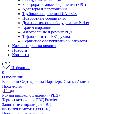
Быстроразъемные соединения (БРС)
Адаптеры и переходники
Трубные соединения DIN 2353
Поворотные соединения
Диагностическое оборудование Parker
Краны шаровые
Изготовление и ремонт РВД
Тефлоновые (PTFE) рукава
Сервисное обслуживание и запчасти
Каталоги для скачивания
Новости
Контакты
Избранное
0
О компании
Вакансии
Сертификаты
Партнеры
Статьи
Акции
Продукция
Назад
Рукава высокого давления (РВД)
Термопластиковые РВД Premier
Защитные спирали для РВД
Фитинги и муфты для РВД
Промышленные рукава