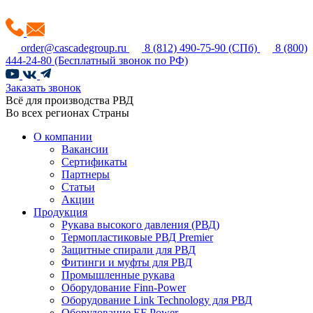
order@cascadegroup.ru
8 (812) 490-75-90
(СПб)
8 (800)
444-24-80
(Бесплатный звонок по РФ)
Заказать звонок
Всё для производства РВД
Во всех регионах Страны
О компании
Вакансии
Сертификаты
Партнеры
Статьи
Акции
Продукция
Рукава высокого давления (РВД)
Термопластиковые РВД Premier
Защитные спирали для РВД
Фитинги и муфты для РВД
Промышленные рукава
Оборудование Finn-Power
Оборудование Link Technology для РВД
Оборудование EF Power