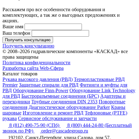
Расскажем про все особенности оборудования и
комплектующих, а так же о выгодных предложениях и
акциях.
Ваше имя
Ваш телефон
Получить консультацию
Получить консультацию
© 2008–2026 гидравлические компоненты «КАСКАД» все
права защищены
Политика конфиденциальности
Разработка сайта Web-Сфера
Каталог товаров
Рукава высокого давления (РВД)
Термопластиковые РВД
Premier
Защитные спирали для РВД
Фитинги и муфты для
РВД
Оборудование Finn-Power
Оборудование Link Technology
для РВД
Быстроразъемные соединения (БРС)
Адаптеры и
переходники
Трубные соединения DIN 2353
Поворотные
соединения
Диагностическое оборудование Parker
Краны
шаровые
Изготовление и ремонт РВД
Тефлоновые (PTFE)
рукава
Сервисное обслуживание и запчасти
8 (812) 490-75-90
(СПб)
8 (800) 444-24-80
(Бесплатный
звонок по РФ)
order@cascadegroup.ru
192102, Санкт-Петербург, улица Салова, дом 57,