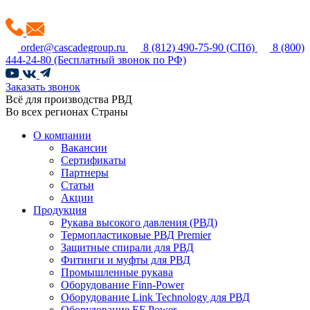
order@cascadegroup.ru
8 (812) 490-75-90
(СПб)
8 (800)
444-24-80
(Бесплатный звонок по РФ)
Заказать звонок
Всё для производства РВД
Во всех регионах Страны
О компании
Вакансии
Сертификаты
Партнеры
Статьи
Акции
Продукция
Рукава высокого давления (РВД)
Термопластиковые РВД Premier
Защитные спирали для РВД
Фитинги и муфты для РВД
Промышленные рукава
Оборудование Finn-Power
Оборудование Link Technology для РВД
Оборудование EF Power