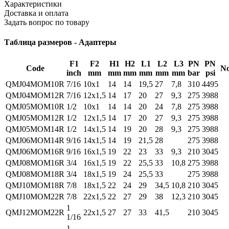
Характеристики
Доставка и оплата
Задать вопрос по товару
Таблица размеров - Адаптеры
F1
F2
H1
H2
L1
L2
L3
PN
PN
Code
No
inch
mm
mm
mm
mm
mm
mm
bar
psi
QMJ04MOM10R
7/16
10x1
14
14
19,5
27
7,8
310
4495
QMJ04MOM12R
7/16
12x1,5
14
17
20
27
9,3
275
3988
QMJ05MOM10R
1/2
10x1
14
14
20
24
7,8
275
3988
QMJ05MOM12R
1/2
12x1,5
14
17
20
27
9,3
275
3988
QMJ05MOM14R
1/2
14x1,5
14
19
20
28
9,3
275
3988
QMJ06MOM14R
9/16
14x1,5
14
19
21,5
28
275
3988
QMJ06MOM16R
9/16
16x1,5
19
22
23
33
9,3
210
3045
QMJ08MOM16R
3/4
16x1,5
19
22
25,5
33
10,8
275
3988
QMJ08MOM18R
3/4
18x1,5
19
24
25,5
33
275
3988
QMJ10MOM18R
7/8
18x1,5
22
24
29
34,5
10,8
210
3045
QMJ10MOM22R
7/8
22x1,5
22
27
29
38
12,3
210
3045
1
QMJ12MOM22R
22x1,5
27
27
33
41,5
210
3045
1/16
1