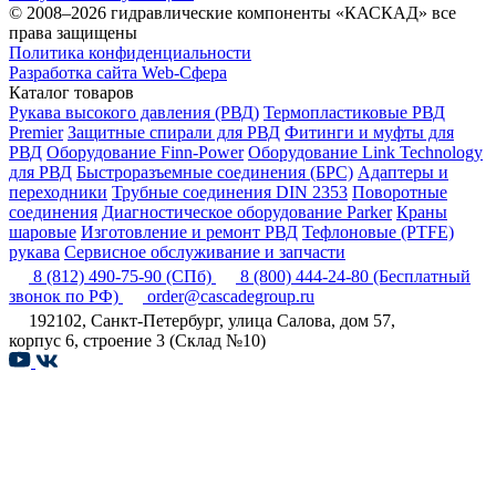
© 2008–2026 гидравлические компоненты «КАСКАД» все
права защищены
Политика конфиденциальности
Разработка сайта Web-Сфера
Каталог товаров
Рукава высокого давления (РВД)
Термопластиковые РВД
Premier
Защитные спирали для РВД
Фитинги и муфты для
РВД
Оборудование Finn-Power
Оборудование Link Technology
для РВД
Быстроразъемные соединения (БРС)
Адаптеры и
переходники
Трубные соединения DIN 2353
Поворотные
соединения
Диагностическое оборудование Parker
Краны
шаровые
Изготовление и ремонт РВД
Тефлоновые (PTFE)
рукава
Сервисное обслуживание и запчасти
8 (812) 490-75-90
(СПб)
8 (800) 444-24-80
(Бесплатный
звонок по РФ)
order@cascadegroup.ru
192102, Санкт-Петербург, улица Салова, дом 57,
корпус 6, строение 3 (Склад №10)