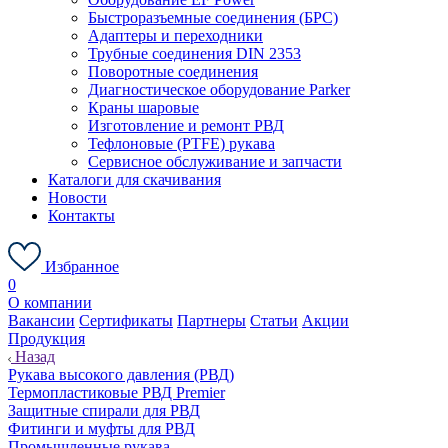
Быстроразъемные соединения (БРС)
Адаптеры и переходники
Трубные соединения DIN 2353
Поворотные соединения
Диагностическое оборудование Parker
Краны шаровые
Изготовление и ремонт РВД
Тефлоновые (PTFE) рукава
Сервисное обслуживание и запчасти
Каталоги для скачивания
Новости
Контакты
Избранное
0
О компании
Вакансии
Сертификаты
Партнеры
Статьи
Акции
Продукция
Назад
Рукава высокого давления (РВД)
Термопластиковые РВД Premier
Защитные спирали для РВД
Фитинги и муфты для РВД
Промышленные рукава