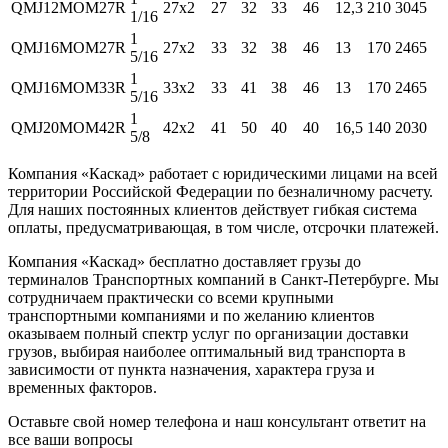
QMJ12MOM27R
27x2
27
32
33
46
12,3
210
3045
1/16
1
QMJ16MOM27R
27x2
33
32
38
46
13
170
2465
5/16
1
QMJ16MOM33R
33x2
33
41
38
46
13
170
2465
5/16
1
QMJ20MOM42R
42x2
41
50
40
40
16,5
140
2030
5/8
Компания «Каскад» работает с юридическими лицами на всей
территории Российской Федерации по безналичному расчету.
Для наших постоянных клиентов действует гибкая система
оплаты, предусматривающая, в том числе, отсрочки платежей.
Компания «Каскад» бесплатно доставляет грузы до
терминалов Транспортных компаний в Санкт-Петербурге. Мы
сотрудничаем практически со всеми крупными
транспортными компаниями и по желанию клиентов
оказываем полный спектр услуг по организации доставки
грузов, выбирая наиболее оптимальный вид транспорта в
зависимости от пункта назначения, характера груза и
временных факторов.
Оставьте свой номер телефона и наш консультант ответит на
все ваши вопросы