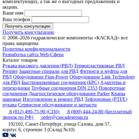
комплектующих, а так же о выгодных предложениях и
акциях.
Ваше имя
Ваш телефон
Получить консультацию
Получить консультацию
© 2008–2026 гидравлические компоненты «КАСКАД» все
права защищены
Политика конфиденциальности
Разработка сайта Web-Сфера
Каталог товаров
Рукава высокого давления (РВД)
Термопластиковые РВД
Premier
Защитные спирали для РВД
Фитинги и муфты для
РВД
Оборудование Finn-Power
Оборудование Link Technology
для РВД
Быстроразъемные соединения (БРС)
Адаптеры и
переходники
Трубные соединения DIN 2353
Поворотные
соединения
Диагностическое оборудование Parker
Краны
шаровые
Изготовление и ремонт РВД
Тефлоновые (PTFE)
рукава
Сервисное обслуживание и запчасти
8 (812) 490-75-90
(СПб)
8 (800) 444-24-80
(Бесплатный
звонок по РФ)
order@cascadegroup.ru
192102, Санкт-Петербург, улица Салова, дом 57,
корпус 6, строение 3 (Склад №10)