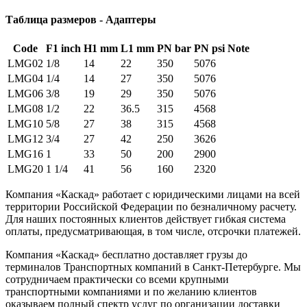
Таблица размеров - Адаптеры
Code
F1 inch
H1 mm
L1 mm
PN bar
PN psi
Note
LMG02
1/8
14
22
350
5076
LMG04
1/4
14
27
350
5076
LMG06
3/8
19
29
350
5076
LMG08
1/2
22
36.5
315
4568
LMG10
5/8
27
38
315
4568
LMG12
3/4
27
42
250
3626
LMG16
1
33
50
200
2900
LMG20
1 1/4
41
56
160
2320
Компания «Каскад» работает с юридическими лицами на всей
территории Российской Федерации по безналичному расчету.
Для наших постоянных клиентов действует гибкая система
оплаты, предусматривающая, в том числе, отсрочки платежей.
Компания «Каскад» бесплатно доставляет грузы до
терминалов Транспортных компаний в Санкт-Петербурге. Мы
сотрудничаем практически со всеми крупными
транспортными компаниями и по желанию клиентов
оказываем полный спектр услуг по организации доставки