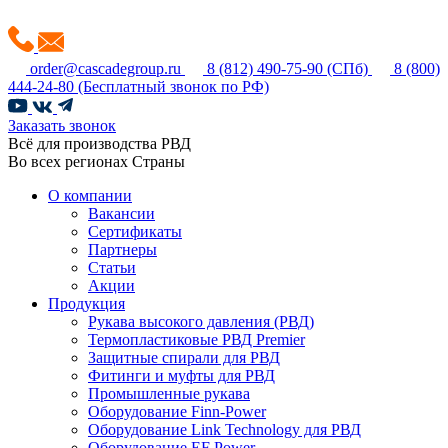
order@cascadegroup.ru
8 (812) 490-75-90
(СПб)
8 (800)
444-24-80
(Бесплатный звонок по РФ)
Заказать звонок
Всё для производства РВД
Во всех регионах Страны
О компании
Вакансии
Сертификаты
Партнеры
Статьи
Акции
Продукция
Рукава высокого давления (РВД)
Термопластиковые РВД Premier
Защитные спирали для РВД
Фитинги и муфты для РВД
Промышленные рукава
Оборудование Finn-Power
Оборудование Link Technology для РВД
Оборудование EF Power