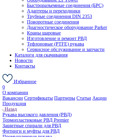
Быстроразъемные соединения (БРС)
Адаптеры и переходники
Трубные соединения DIN 2353
Поворотные соединения
Диагностическое оборудование Parker
Краны шаровые
Изготовление и ремонт РВД
Тефлоновые (PTFE) рукава
Сервисное обслуживание и запчасти
Каталоги для скачивания
Новости
Контакты
Избранное
0
О компании
Вакансии
Сертификаты
Партнеры
Статьи
Акции
Продукция
Назад
Рукава высокого давления (РВД)
Термопластиковые РВД Premier
Защитные спирали для РВД
Фитинги и муфты для РВД
Промышленные рукава