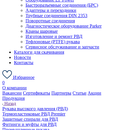
Быстроразъемные соединения (БРС)
Адаптеры и переходники
Трубные соединения DIN 2353
Поворотные соединения
Диагностическое оборудование Parker
Краны шаровые
Изготовление и ремонт РВД
Тефлоновые (PTFE) рукава
Сервисное обслуживание и запчасти
Каталоги для скачивания
Новости
Контакты
Избранное
0
О компании
Вакансии
Сертификаты
Партнеры
Статьи
Акции
Продукция
Назад
Рукава высокого давления (РВД)
Термопластиковые РВД Premier
Защитные спирали для РВД
Фитинги и муфты для РВД
Промышленные рукава