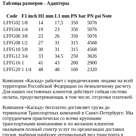
Таблица размеров - Адаптеры
Code
F1 inch
H1 mm
L1 mm
PN bar
PN psi
Note
LFFG02
1/8
14
17,5
350
5076
LFFG04
1/4
19
23
350
5076
LFFG06
3/8
22
26
350
5076
LFFG08
1/2
27
31
315
4568
LFFG10
5/8
30
31
315
4568
LFFG12
3/4
33
34.5
250
3626
LFFG16
1
41
43
200
2900
LFFG20
1 1/4
48
48
160
2320
Компания «Каскад» работает с юридическими лицами на всей
территории Российской Федерации по безналичному расчету.
Для наших постоянных клиентов действует гибкая система
оплаты, предусматривающая, в том числе, отсрочки платежей.
Компания «Каскад» бесплатно доставляет грузы до
терминалов Транспортных компаний в Санкт-Петербурге. Мы
сотрудничаем практически со всеми крупными
транспортными компаниями и по желанию клиентов
оказываем полный спектр услуг по организации доставки
грузов, выбирая наиболее оптимальный вид транспорта в