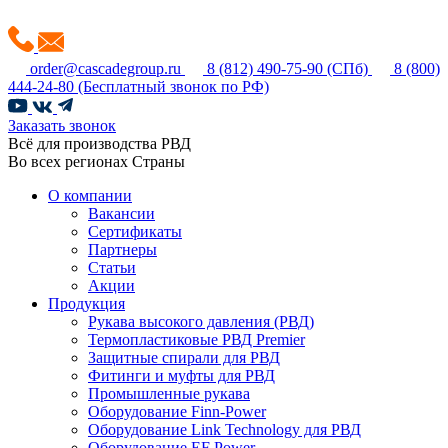
order@cascadegroup.ru
8 (812) 490-75-90
(СПб)
8 (800)
444-24-80
(Бесплатный звонок по РФ)
Заказать звонок
Всё для производства РВД
Во всех регионах Страны
О компании
Вакансии
Сертификаты
Партнеры
Статьи
Акции
Продукция
Рукава высокого давления (РВД)
Термопластиковые РВД Premier
Защитные спирали для РВД
Фитинги и муфты для РВД
Промышленные рукава
Оборудование Finn-Power
Оборудование Link Technology для РВД
Оборудование EF Power