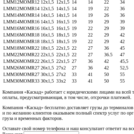
LMM12MOMR12
12x1,5
12x1,5
14
14
22
34
LMM12MOMR14
12x1,5
14x1,5
14
19
22
36
LMM14MOMR14
14x1,5
14x1,5
14
19
26
36
LMM14MOMR16
14x1,5
16x1,5
19
19
29
39
LMM16MOMR16
16x1,5
16x1,5
19
22
29
39
LMM16MOMR18
16x1,5
18x1,5
19
22
29
42
LMM18MOMR18
18x1,5
18x1,5
19
22
29
42
LMM18MOMR22
18x1,5
22x1,5
22
27
36
45
LMM22MOMR22
22x1,5
22x1,5
22
27
36.5
47
LMM26MOMR22
26x1,5
22x1,5
27
36
42
45,5
LMM26MOMR27
26x1,5
27x2
27
36
42
52,5
LMM30MOMR27
30x1,5
27x2
33
41
50
55
LMM30MOMR33
30x1,5
33x2
33
41
50
55
Компания «Каскад» работает с юридическими лицами на всей т
оплаты, предусматривающая, в том числе, отсрочки платежей.
Компания «Каскад» бесплатно доставляет грузы до терминало
и по желанию клиентов оказываем полный спектр услуг по орга
груза и временных факторов.
Оставьте свой номер телефона и наш консультант ответит на в