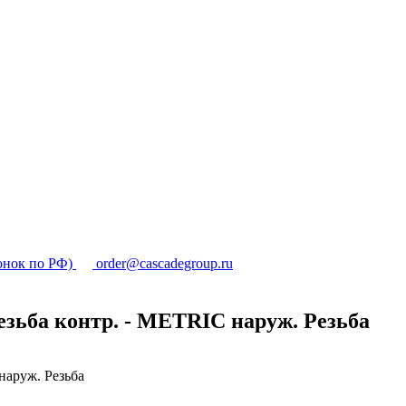
онок по РФ)
order@cascadegroup.ru
езьба контр. - METRIC наруж. Резьба
наруж. Резьба