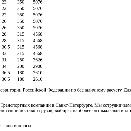
23
350
5076
22
350
5076
22
350
5076
26
350
5076
26
350
5076
28
315
4568
28
315
4568
30,5
315
4568
33
315
4568
31
250
3626
34
200
2900
36,5
180
2610
36,5
180
2610
ерритории Российской Федерации по безналичному расчету. Для
в Транспортных компаний в Санкт-Петербурге. Мы сотрудничае
низации доставки грузов, выбирая наиболее оптимальный вид тр
се ваши вопросы