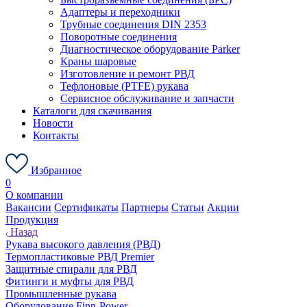
Адаптеры и переходники
Трубные соединения DIN 2353
Поворотные соединения
Диагностическое оборудование Parker
Краны шаровые
Изготовление и ремонт РВД
Тефлоновые (PTFE) рукава
Сервисное обслуживание и запчасти
Каталоги для скачивания
Новости
Контакты
Избранное
0
О компании
Вакансии
Сертификаты
Партнеры
Статьи
Акции
Продукция
Назад
Рукава высокого давления (РВД)
Термопластиковые РВД Premier
Защитные спирали для РВД
Фитинги и муфты для РВД
Промышленные рукава
Оборудование Finn-Power