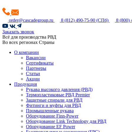
order@cascadegroup.ru
8 (812) 490-75-90
(СПб)
8 (800)
Заказать звонок
Всё для производства РВД
Во всех регионах Страны
О компании
Вакансии
Сертификаты
Партнеры
Статьи
Акции
Продукция
Рукава высокого давления (РВД)
Термопластиковые РВД Premier
Защитные спирали для РВД
Фитинги и муфты для РВД
Промышленные рукава
Оборудование Finn-Power
Оборудование Link Technology для РВД
Оборудование EF Power
Быстроразъемные соединения (БРС)