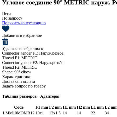
Угловое соединие 90° METRIC наруж. Р
Цена
По запросу
Получить консультацию
Добавить в избранное
Удалить из избранного
Connector gender F1:
Наруж.резьба
Thread F1:
METRIC
Connector gender F2:
Наруж.резьба
Thread F2:
METRIC
Shape:
90° elbow
Характеристики
Доставка и оплата
Задать вопрос по товару
Таблица размеров - Адаптеры
Code
F1 mm
F2 mm
H1 mm
H2 mm
L1 mm
L2 m
LMM10MOMR12
10x1
12x1,5
14
14
22
34