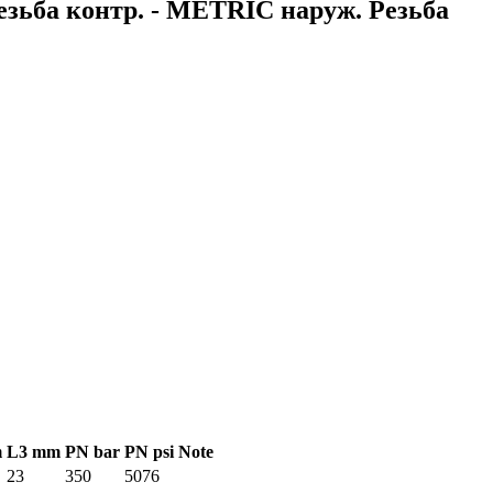
езьба контр. - METRIC наруж. Резьба
m
L3 mm
PN bar
PN psi
Note
23
350
5076