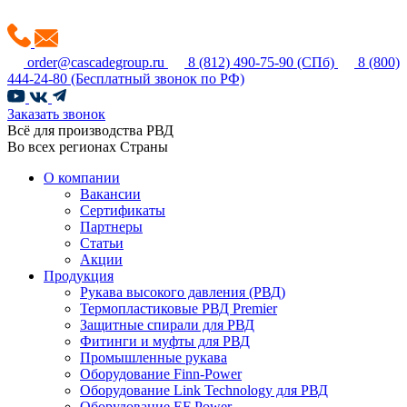
order@cascadegroup.ru
8 (812) 490-75-90
(СПб)
8 (800)
444-24-80
(Бесплатный звонок по РФ)
Заказать звонок
Всё для производства РВД
Во всех регионах Страны
О компании
Вакансии
Сертификаты
Партнеры
Статьи
Акции
Продукция
Рукава высокого давления (РВД)
Термопластиковые РВД Premier
Защитные спирали для РВД
Фитинги и муфты для РВД
Промышленные рукава
Оборудование Finn-Power
Оборудование Link Technology для РВД
Оборудование EF Power