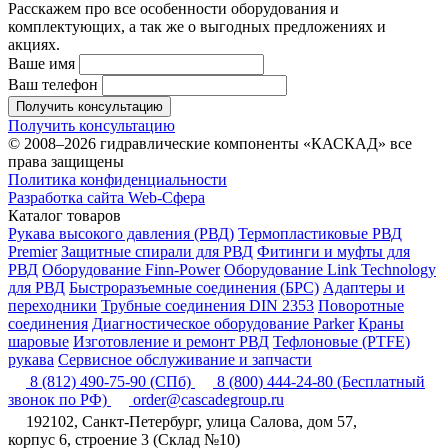
Расскажем про все особенности оборудования и
комплектующих, а так же о выгодных предложениях и
акциях.
Ваше имя
Ваш телефон
Получить консультацию
Получить консультацию
© 2008–2026 гидравлические компоненты «КАСКАД» все
права защищены
Политика конфиденциальности
Разработка сайта Web-Сфера
Каталог товаров
Рукава высокого давления (РВД)
Термопластиковые РВД
Premier
Защитные спирали для РВД
Фитинги и муфты для
РВД
Оборудование Finn-Power
Оборудование Link Technology
для РВД
Быстроразъемные соединения (БРС)
Адаптеры и
переходники
Трубные соединения DIN 2353
Поворотные
соединения
Диагностическое оборудование Parker
Краны
шаровые
Изготовление и ремонт РВД
Тефлоновые (PTFE)
рукава
Сервисное обслуживание и запчасти
8 (812) 490-75-90
(СПб)
8 (800) 444-24-80
(Бесплатный
звонок по РФ)
order@cascadegroup.ru
192102, Санкт-Петербург, улица Салова, дом 57,
корпус 6, строение 3 (Склад №10)