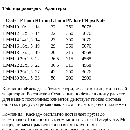
Таблица размеров - Адаптеры
Code
F1 mm
H1 mm
L1 mm
PN bar
PN psi
Note
LMM10
10x1
14
22
350
5076
LMM12
12x1,5
14
22
350
5076
LMM14
14x1,5
14
27
350
5076
LMM16
16x1,5
19
29
350
5076
LMM18
18x1,5
19
29
315
4568
LMM20
20x1,5
22
36.5
315
4568
LMM22
22x1,5
22
36.5
315
4568
LMM26
26x1,5
27
42
250
3626
LMM30
30x1,5
33
50
200
2900
Компания «Каскад» работает с юридическими лицами на всей
территории Российской Федерации по безналичному расчету.
Для наших постоянных клиентов действует гибкая система
оплаты, предусматривающая, в том числе, отсрочки платежей.
Компания «Каскад» бесплатно доставляет грузы до
терминалов Транспортных компаний в Санкт-Петербурге. Мы
сотрудничаем практически со всеми крупными
транспортными компаниями и по желанию клиентов