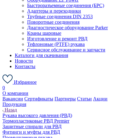
Быстроразъемные соединения (БРС)
Адаптеры и переходники
Трубные соединения DIN 2353
Поворотные соединения
Диагностическое оборудование Parker
Краны шаровые
Изготовление и ремонт РВД
Тефлоновые (PTFE) рукава
Сервисное обслуживание и запчасти
Каталоги для скачивания
Новости
Контакты
Избранное
0
О компании
Вакансии
Сертификаты
Партнеры
Статьи
Акции
Продукция
Назад
Рукава высокого давления (РВД)
Термопластиковые РВД Premier
Защитные спирали для РВД
Фитинги и муфты для РВД
Промышленные рукава