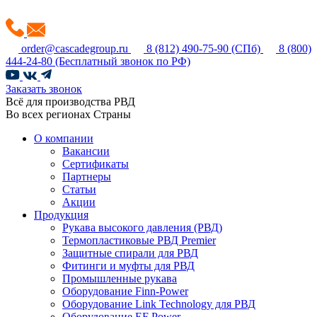
order@cascadegroup.ru
8 (812) 490-75-90
(СПб)
8 (800)
444-24-80
(Бесплатный звонок по РФ)
Заказать звонок
Всё для производства РВД
Во всех регионах Страны
О компании
Вакансии
Сертификаты
Партнеры
Статьи
Акции
Продукция
Рукава высокого давления (РВД)
Термопластиковые РВД Premier
Защитные спирали для РВД
Фитинги и муфты для РВД
Промышленные рукава
Оборудование Finn-Power
Оборудование Link Technology для РВД
Оборудование EF Power