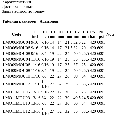
Характеристики
Доставка и оплата
Задать вопрос по товару
Таблица размеров - Адаптеры
F1
F2
H1
H2
L1
L2
L3
PN
PN
Code
Note
inch
inch
mm
mm
mm
mm
mm
bar
psi
LMO06MOU04
9/16
7/16
14
14
21,5
32,5
22
420
6091
LMO06MOU06
9/16
9/16
14
17
21,5
32
20
420
6091
LMO06MOU08
9/16
3/4
19
22
24
40,5
26,5
420
6091
LMO09MOU04
11/16
7/16
19
14
25
35
23,5
420
6091
LMO09MOU06
11/16
9/16
19
17
25
37
25
420
6091
LMO09MOU08
11/16
3/4
19
22
25
40,5
26,5
420
6091
LMO09MOU10
11/16
7/8
22
27
28
50
34
420
6091
1
LMO09MOU12
11/16
27
32
29,5
55
38,5
420
6091
1/16
LMO11MOU06
13/16
9/16
22
17
30
37
25
420
6091
LMO11MOU08
13/16
3/4
22
22
30
40,5
24,5
420
6091
LMO11MOU10
13/16
7/8
22
27
30
50
34
420
6091
1
LMO11MOU12
13/16
27
32
32
55
38,5
420
6091
1/16