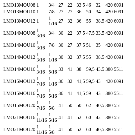
LMO13MOU08
1
3/4
27
22
33,5
46
32
420
6091
LMO13MOU10
1
7/8
27
27
36
50
34
420
6091
1
LMO13MOU12
1
27
32
36
55
38,5
420
6091
1/16
1
LMO14MOU08
3/4
30
22
37,5
47,5
33,5
420
6091
3/16
1
LMO14MOU10
7/8
30
27
37,5
51
35
420
6091
3/16
1
1
LMO14MOU12
30
32
37,5
55
38,5
420
6091
3/16
1/16
1
1
LMO14MOU16
33
41
38
59,5
43,5
380
5511
3/16
5/16
1
1
LMO15MOU12
36
32
41,5
59,5
43
420
6091
7/16
1/16
1
1
LMO15MOU16
36
41
41,5
59
43
380
5511
7/16
5/16
1
1
LMO15MOU20
41
50
50
62
40,5
380
5511
7/16
5/8
1
1
LMO21MOU16
41
41
52
60
42
380
5511
11/16
5/16
1
1
LMO21MOU20
41
50
52
60
40,5
380
5511
11/16
5/8