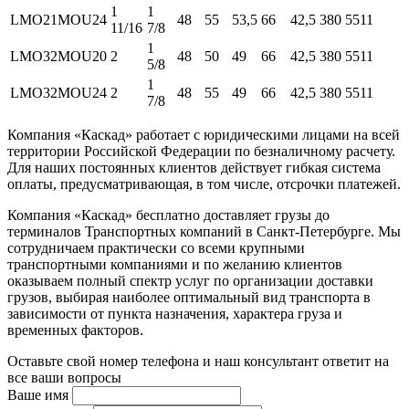
1
1
LMO21MOU24
48
55
53,5
66
42,5
380
5511
11/16
7/8
1
LMO32MOU20
2
48
50
49
66
42,5
380
5511
5/8
1
LMO32MOU24
2
48
55
49
66
42,5
380
5511
7/8
Компания «Каскад» работает с юридическими лицами на всей
территории Российской Федерации по безналичному расчету.
Для наших постоянных клиентов действует гибкая система
оплаты, предусматривающая, в том числе, отсрочки платежей.
Компания «Каскад» бесплатно доставляет грузы до
терминалов Транспортных компаний в Санкт-Петербурге. Мы
сотрудничаем практически со всеми крупными
транспортными компаниями и по желанию клиентов
оказываем полный спектр услуг по организации доставки
грузов, выбирая наиболее оптимальный вид транспорта в
зависимости от пункта назначения, характера груза и
временных факторов.
Оставьте свой номер телефона и наш консультант ответит на
все ваши вопросы
Ваше имя