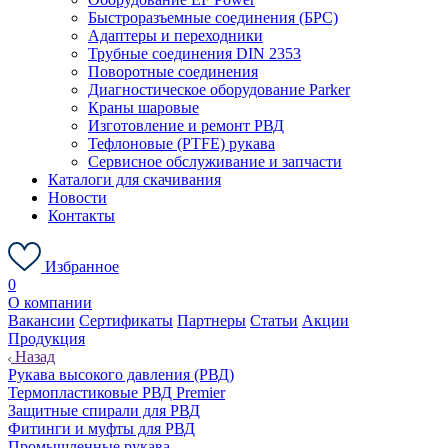
Быстроразъемные соединения (БРС)
Адаптеры и переходники
Трубные соединения DIN 2353
Поворотные соединения
Диагностическое оборудование Parker
Краны шаровые
Изготовление и ремонт РВД
Тефлоновые (PTFE) рукава
Сервисное обслуживание и запчасти
Каталоги для скачивания
Новости
Контакты
Избранное
0
О компании
Вакансии
Сертификаты
Партнеры
Статьи
Акции
Продукция
Назад
Рукава высокого давления (РВД)
Термопластиковые РВД Premier
Защитные спирали для РВД
Фитинги и муфты для РВД
Промышленные рукава