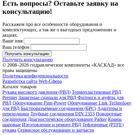
Есть вопросы? Оставьте заявку на
консультацию!
Расскажем про все особенности оборудования и
комплектующих, а так же о выгодных предложениях и
акциях.
Ваше имя
Ваш телефон
Получить консультацию
Получить консультацию
© 2008–2026 гидравлические компоненты «КАСКАД» все
права защищены
Политика конфиденциальности
Разработка сайта Web-Сфера
Каталог товаров
Рукава высокого давления (РВД)
Термопластиковые РВД
Premier
Защитные спирали для РВД
Фитинги и муфты для
РВД
Оборудование Finn-Power
Оборудование Link Technology
для РВД
Быстроразъемные соединения (БРС)
Адаптеры и
переходники
Трубные соединения DIN 2353
Поворотные
соединения
Диагностическое оборудование Parker
Краны
шаровые
Изготовление и ремонт РВД
Тефлоновые (PTFE)
рукава
Сервисное обслуживание и запчасти