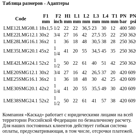
Таблица размеров - Адаптеры
F1
F2
H1
L1
L2
L3
L4
T1
PN
P
Code
mm
inch
mm
mm
mm
mm
mm
mm
bar
psi
LME12LMG08.1
18x1,5
1/2
22
22
36,5
23
30
12
400
580
LME22LMG12.1
30x2
3/4
27
16
42
27,5
35
22
250
362
LME28LMG16.1
36x2
1
36
18
48
30,5
38
28
250
362
1
LME35LMG20.1
45x2
41
20
55
34,5
45
35
250
362
1/4
1
LME42LMG24.1
52x2
50
22
61
40
51
42
250
362
1/2
LME20SMG12.1
30x2
3/4
27
16
42
26,5
37
20
420
609
LME25SMG16.1
36x2
1
36
18
48
30
42
25
420
609
1
LME30SMG20.1
42x2
41
20
55
35,5
49
30
420
609
1/4
1
LME38SMG24.1
52x2
50
22
61
41
57
38
420
609
1/2
Компания «Каскад» работает с юридическими лицами на всей
территории Российской Федерации по безналичному расчету.
Для наших постоянных клиентов действует гибкая система
оплаты, предусматривающая, в том числе, отсрочки платежей.