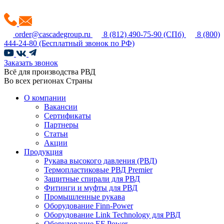
order@cascadegroup.ru
8 (812) 490-75-90
(СПб)
8 (800)
444-24-80
(Бесплатный звонок по РФ)
Заказать звонок
Всё для производства РВД
Во всех регионах Страны
О компании
Вакансии
Сертификаты
Партнеры
Статьи
Акции
Продукция
Рукава высокого давления (РВД)
Термопластиковые РВД Premier
Защитные спирали для РВД
Фитинги и муфты для РВД
Промышленные рукава
Оборудование Finn-Power
Оборудование Link Technology для РВД
Оборудование EF Power