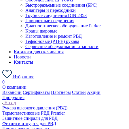
Быстроразъемные соединения (БРС)
Адаптеры и переходники
Трубные соединения DIN 2353
Поворотные соединения
Диагностическое оборудование Parker
Краны шаровые
Изготовление и ремонт РВД
Тефлоновые (PTFE) рукава
Сервисное обслуживание и запчасти
Каталоги для скачивания
Новости
Контакты
Избранное
0
О компании
Вакансии
Сертификаты
Партнеры
Статьи
Акции
Продукция
Назад
Рукава высокого давления (РВД)
Термопластиковые РВД Premier
Защитные спирали для РВД
Фитинги и муфты для РВД
Промышленные рукава