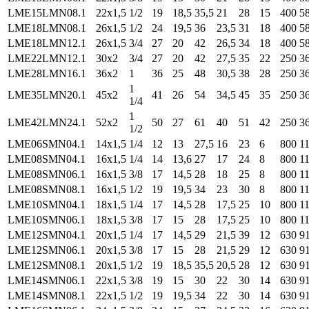
LME15LMN08.1
22x1,5
1/2
19
18,5
35,5
21
28
15
400
5
LME18LMN08.1
26x1,5
1/2
24
19,5
36
23,5
31
18
400
5
LME18LMN12.1
26x1,5
3/4
27
20
42
26,5
34
18
400
5
LME22LMN12.1
30x2
3/4
27
20
42
27,5
35
22
250
3
LME28LMN16.1
36x2
1
36
25
48
30,5
38
28
250
3
1
LME35LMN20.1
45x2
41
26
54
34,5
45
35
250
3
1/4
1
LME42LMN24.1
52x2
50
27
61
40
51
42
250
3
1/2
LME06SMN04.1
14x1,5
1/4
12
13
27,5
16
23
6
800
1
LME08SMN04.1
16x1,5
1/4
14
13,6
27
17
24
8
800
1
LME08SMN06.1
16x1,5
3/8
17
14,5
28
18
25
8
800
1
LME08SMN08.1
16x1,5
1/2
19
19,5
34
23
30
8
800
1
LME10SMN04.1
18x1,5
1/4
17
14,5
28
17,5
25
10
800
1
LME10SMN06.1
18x1,5
3/8
17
15
28
17,5
25
10
800
1
LME12SMN04.1
20x1,5
1/4
17
14,5
29
21,5
39
12
630
9
LME12SMN06.1
20x1,5
3/8
17
15
28
21,5
29
12
630
9
LME12SMN08.1
20x1,5
1/2
19
18,5
35,5
20,5
28
12
630
9
LME14SMN06.1
22x1,5
3/8
19
15
30
22
30
14
630
9
LME14SMN08.1
22x1,5
1/2
19
19,5
34
22
30
14
630
9