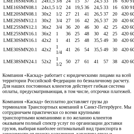
LME16SMN06.1
24x1,5
3/8
24
15
37
24,5
33
16
630
9
LME16SMN08.1
24x1,5
1/2
24
19,5
36
24,5
33
16
630
9
LME20SMN08.1
30x2
1/2
27
21
41
26,5
37
20
420
6
LME20SMN12.1
30x2
3/4
27
16
42
26,5
37
20
420
6
LME25SMN12.1
36x2
3/4
36
20
46
30
42
25
420
6
LME25SMN16.1
36x2
1
36
25
48
30
42
25
420
6
LME30SMN16.1
42x2
1
41
25
48
35,5
49
30
420
6
1
LME30SMN20.1
42x2
41
26
54
35,5
49
30
420
6
1/4
1
LME38SMN24.1
52x2
50
27
61
41
57
38
420
6
1/2
Компания «Каскад» работает с юридическими лицами на всей
территории Российской Федерации по безналичному расчету.
Для наших постоянных клиентов действует гибкая система
оплаты, предусматривающая, в том числе, отсрочки платежей.
Компания «Каскад» бесплатно доставляет грузы до
терминалов Транспортных компаний в Санкт-Петербурге. Мы
сотрудничаем практически со всеми крупными
транспортными компаниями и по желанию клиентов
оказываем полный спектр услуг по организации доставки
грузов, выбирая наиболее оптимальный вид транспорта в
зависимости от пункта назначения, характера груза и