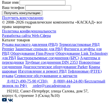
Ваше имя
Ваш телефон
Получить консультацию
Получить консультацию
© 2008–2026 гидравлические компоненты «КАСКАД» все
права защищены
Политика конфиденциальности
Разработка сайта Web-Сфера
Каталог товаров
Рукава высокого давления (РВД)
Термопластиковые РВД
Premier
Защитные спирали для РВД
Фитинги и муфты для
РВД
Оборудование Finn-Power
Оборудование Link Technology
для РВД
Быстроразъемные соединения (БРС)
Адаптеры и
переходники
Трубные соединения DIN 2353
Поворотные
соединения
Диагностическое оборудование Parker
Краны
шаровые
Изготовление и ремонт РВД
Тефлоновые (PTFE)
рукава
Сервисное обслуживание и запчасти
8 (812) 490-75-90
(СПб)
8 (800) 444-24-80
(Бесплатный
звонок по РФ)
order@cascadegroup.ru
192102, Санкт-Петербург, улица Салова, дом 57,
корпус 6, строение 3 (Склад №10)