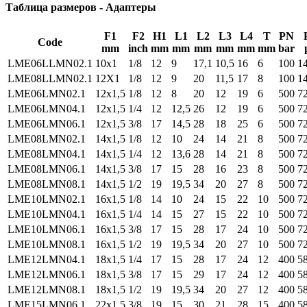
Таблица размеров - Адаптеры
F1
F2
H1
L1
L2
L3
L4
T
PN
Code
mm
inch
mm
mm
mm
mm
mm
mm
bar
LME06LLMN02.1
10x1
1/8
12
9
17,1
10,5
16
6
100
1
LME08LLMN02.1
12X1
1/8
12
9
20
11,5
17
8
100
1
LME06LMN02.1
12x1,5
1/8
12
8
20
12
19
6
500
7
LME06LMN04.1
12x1,5
1/4
12
12,5
26
12
19
6
500
7
LME06LMN06.1
12x1,5
3/8
17
14,5
28
18
25
6
500
7
LME08LMN02.1
14x1,5
1/8
12
10
24
14
21
8
500
7
LME08LMN04.1
14x1,5
1/4
12
13,6
28
14
21
8
500
7
LME08LMN06.1
14x1,5
3/8
17
15
28
16
23
8
500
7
LME08LMN08.1
14x1,5
1/2
19
19,5
34
20
27
8
500
7
LME10LMN02.1
16x1,5
1/8
14
10
24
15
22
10
500
7
LME10LMN04.1
16x1,5
1/4
14
15
27
15
22
10
500
7
LME10LMN06.1
16x1,5
3/8
17
15
28
17
24
10
500
7
LME10LMN08.1
16x1,5
1/2
19
19,5
34
20
27
10
500
7
LME12LMN04.1
18x1,5
1/4
17
15
28
17
24
12
400
5
LME12LMN06.1
18x1,5
3/8
17
15
29
17
24
12
400
5
LME12LMN08.1
18x1,5
1/2
19
19,5
34
20
27
12
400
5
LME15LMN06.1
22x1,5
3/8
19
15
30
21
28
15
400
5