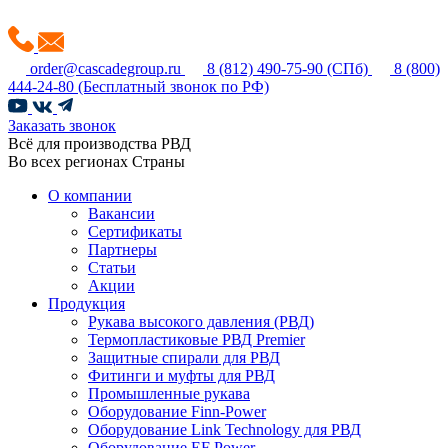
order@cascadegroup.ru
8 (812) 490-75-90
(СПб)
8 (800)
444-24-80
(Бесплатный звонок по РФ)
Заказать звонок
Всё для производства РВД
Во всех регионах Страны
О компании
Вакансии
Сертификаты
Партнеры
Статьи
Акции
Продукция
Рукава высокого давления (РВД)
Термопластиковые РВД Premier
Защитные спирали для РВД
Фитинги и муфты для РВД
Промышленные рукава
Оборудование Finn-Power
Оборудование Link Technology для РВД
Оборудование EF Power