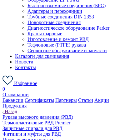
Быстроразъемные соединения (БРС)
Адаптеры и переходники
Трубные соединения DIN 2353
Поворотные соединения
Диагностическое оборудование Parker
Краны шаровые
Изготовление и ремонт РВД
Тефлоновые (PTFE) рукава
Сервисное обслуживание и запчасти
Каталоги для скачивания
Новости
Контакты
Избранное
0
О компании
Вакансии
Сертификаты
Партнеры
Статьи
Акции
Продукция
Назад
Рукава высокого давления (РВД)
Термопластиковые РВД Premier
Защитные спирали для РВД
Фитинги и муфты для РВД
Промышленные рукава