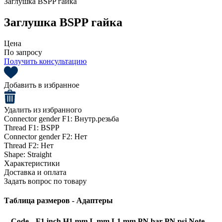
Заглушка BSPP гайка
Заглушка BSPP гайка
Цена
По запросу
Получить консультацию
Добавить в избранное
Удалить из избранного
Connector gender F1:
Внутр.резьба
Thread F1:
BSPP
Connector gender F2:
Нет
Thread F2:
Нет
Shape:
Straight
Характеристики
Доставка и оплата
Задать вопрос по товару
Таблица размеров - Адаптеры
Code
F1 inch
H1 mm
L mm
L1 mm
PN bar
PN psi
Note