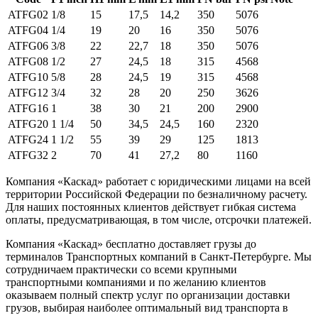
ATFG02
1/8
15
17,5
14,2
350
5076
ATFG04
1/4
19
20
16
350
5076
ATFG06
3/8
22
22,7
18
350
5076
ATFG08
1/2
27
24,5
18
315
4568
ATFG10
5/8
28
24,5
19
315
4568
ATFG12
3/4
32
28
20
250
3626
ATFG16
1
38
30
21
200
2900
ATFG20
1 1/4
50
34,5
24,5
160
2320
ATFG24
1 1/2
55
39
29
125
1813
ATFG32
2
70
41
27,2
80
1160
Компания «Каскад» работает с юридическими лицами на всей
территории Российской Федерации по безналичному расчету.
Для наших постоянных клиентов действует гибкая система
оплаты, предусматривающая, в том числе, отсрочки платежей.
Компания «Каскад» бесплатно доставляет грузы до
терминалов Транспортных компаний в Санкт-Петербурге. Мы
сотрудничаем практически со всеми крупными
транспортными компаниями и по желанию клиентов
оказываем полный спектр услуг по организации доставки
грузов, выбирая наиболее оптимальный вид транспорта в