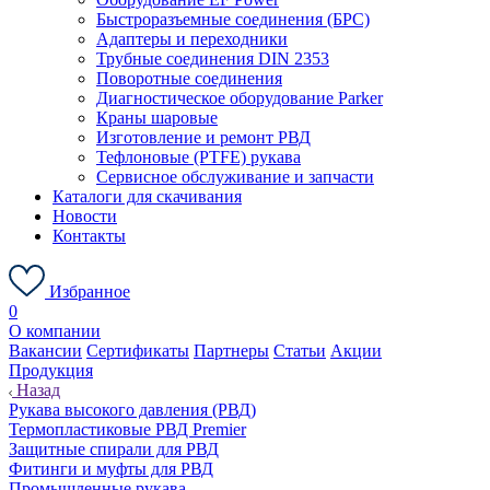
Быстроразъемные соединения (БРС)
Адаптеры и переходники
Трубные соединения DIN 2353
Поворотные соединения
Диагностическое оборудование Parker
Краны шаровые
Изготовление и ремонт РВД
Тефлоновые (PTFE) рукава
Сервисное обслуживание и запчасти
Каталоги для скачивания
Новости
Контакты
Избранное
0
О компании
Вакансии
Сертификаты
Партнеры
Статьи
Акции
Продукция
Назад
Рукава высокого давления (РВД)
Термопластиковые РВД Premier
Защитные спирали для РВД
Фитинги и муфты для РВД
Промышленные рукава