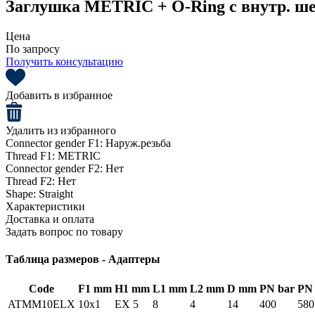
Заглушка METRIC + O-Ring с внутр. ше
Цена
По запросу
Получить консультацию
Добавить в избранное
Удалить из избранного
Connector gender F1:
Наруж.резьба
Thread F1:
METRIC
Connector gender F2:
Нет
Thread F2:
Нет
Shape:
Straight
Характеристики
Доставка и оплата
Задать вопрос по товару
Таблица размеров - Адаптеры
Code
F1 mm
H1 mm
L1 mm
L2 mm
D mm
PN bar
PN 
ATMM10ELX
10x1
EX 5
8
4
14
400
580