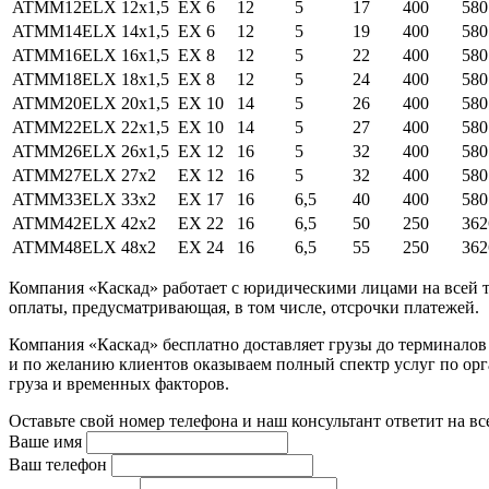
ATMM12ELX
12x1,5
EX 6
12
5
17
400
580
ATMM14ELX
14x1,5
EX 6
12
5
19
400
580
ATMM16ELX
16x1,5
EX 8
12
5
22
400
580
ATMM18ELX
18x1,5
EX 8
12
5
24
400
580
ATMM20ELX
20x1,5
EX 10
14
5
26
400
580
ATMM22ELX
22x1,5
EX 10
14
5
27
400
580
ATMM26ELX
26x1,5
EX 12
16
5
32
400
580
ATMM27ELX
27x2
EX 12
16
5
32
400
580
ATMM33ELX
33x2
EX 17
16
6,5
40
400
580
ATMM42ELX
42x2
EX 22
16
6,5
50
250
362
ATMM48ELX
48x2
EX 24
16
6,5
55
250
362
Компания «Каскад» работает с юридическими лицами на всей т
оплаты, предусматривающая, в том числе, отсрочки платежей.
Компания «Каскад» бесплатно доставляет грузы до терминало
и по желанию клиентов оказываем полный спектр услуг по орга
груза и временных факторов.
Оставьте свой номер телефона и наш консультант ответит на в
Ваше имя
Ваш телефон