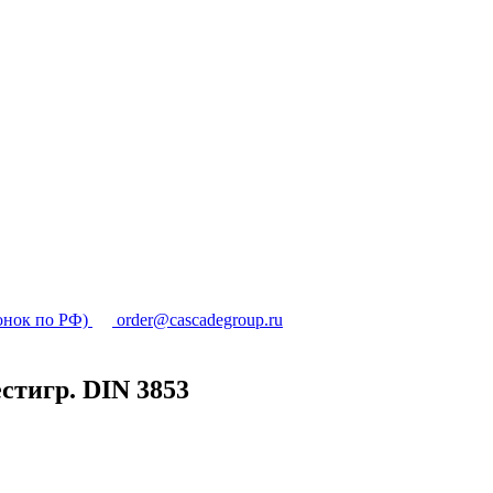
онок по РФ)
order@cascadegroup.ru
стигр. DIN 3853