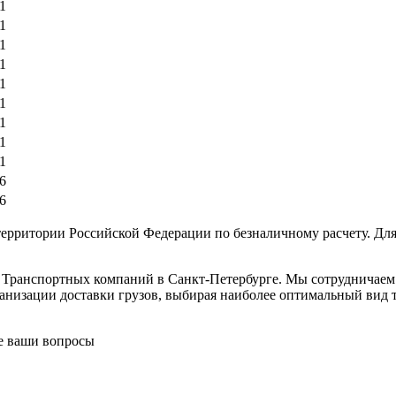
1
1
1
1
1
1
1
1
1
6
6
ерритории Российской Федерации по безналичному расчету. Для
в Транспортных компаний в Санкт-Петербурге. Мы сотрудничае
низации доставки грузов, выбирая наиболее оптимальный вид тр
се ваши вопросы