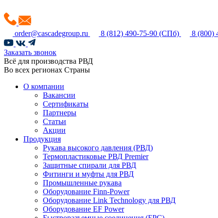
order@cascadegroup.ru
8 (812) 490-75-90
(СПб)
8 (800)
Заказать звонок
Всё для производства РВД
Во всех регионах Страны
О компании
Вакансии
Сертификаты
Партнеры
Статьи
Акции
Продукция
Рукава высокого давления (РВД)
Термопластиковые РВД Premier
Защитные спирали для РВД
Фитинги и муфты для РВД
Промышленные рукава
Оборудование Finn-Power
Оборудование Link Technology для РВД
Оборудование EF Power
Быстроразъемные соединения (БРС)