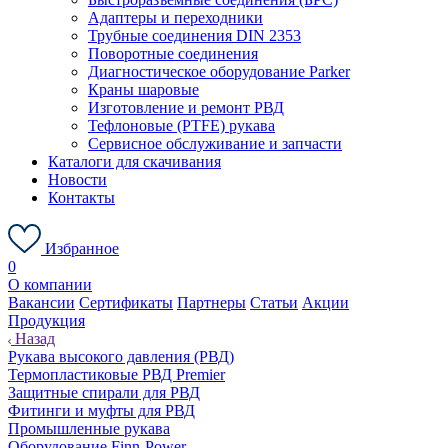
Адаптеры и переходники
Трубные соединения DIN 2353
Поворотные соединения
Диагностическое оборудование Parker
Краны шаровые
Изготовление и ремонт РВД
Тефлоновые (PTFE) рукава
Сервисное обслуживание и запчасти
Каталоги для скачивания
Новости
Контакты
Избранное
0
О компании
Вакансии
Сертификаты
Партнеры
Статьи
Акции
Продукция
Назад
Рукава высокого давления (РВД)
Термопластиковые РВД Premier
Защитные спирали для РВД
Фитинги и муфты для РВД
Промышленные рукава
Оборудование Finn-Power